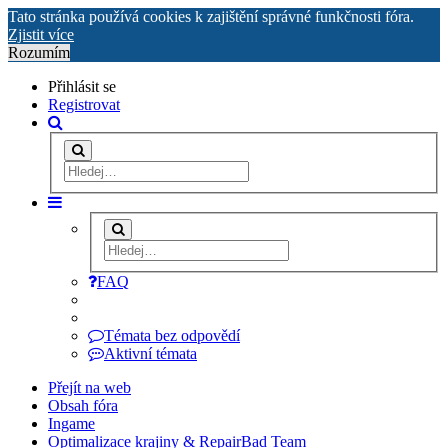
Tato stránka používá cookies k zajištění správné funkčnosti fóra.
Zjistit více
Rozumím
Přihlásit se
Registrovat
FAQ
Témata bez odpovědí
Aktivní témata
Přejít na web
Obsah fóra
Ingame
Optimalizace krajiny & RepairBad Team