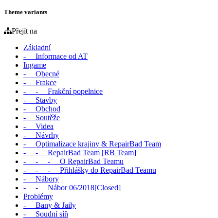
Theme variants
Přejít na
Základní
- Informace od AT
Ingame
- Obecné
- Frakce
- - Frakční popelnice
- Stavby
- Obchod
- Soutěže
- Videa
- Návrhy
- Optimalizace krajiny & RepairBad Team
- - RepairBad Team [RB Team]
- - - O RepairBad Teamu
- - - Přihlášky do RepairBad Teamu
- Nábory
- - Nábor 06/2018[Closed]
Problémy
- Bany & Jaily
- Soudní síň