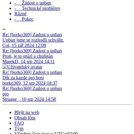
- Žádost o unban
- Technické problémy
Různé
- Pokec
Re: [borko369] Zadost o unban
Unban jsme se rozhodli schválit.
Col
,
15 zář 2024 12:09
Re: [borko369] Zadost o unban
Proti, je to grázl a chuligán
MarekD
,
14 srp 2024 14:11
Re: [borko369] Zadost o unban
Dík za kazde pro hosi
borko369
,
12 srp 2024 18:37
Re: [borko369] Zadost o unban
pro
Struage_
,
10 srp 2024 14:58
Přejít na web
Obsah fóra
FAQ
Tým
Všechny časy jsou v
UTC+02:00