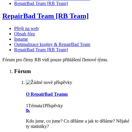
RepairBad Team [RB Team]
RepairBad Team [RB Team]
Přejít na web
Obsah fóra
Ingame
Optimalizace krajiny & RepairBad Team
RepairBad Team [RB Team]
Fórum pro členy RB vidí pouze přihlášení členové týmu.
Fórum
O RepairBad Teamu
1Témata1Příspěvky
Kdo jsme, co jsme? Co děláme a jak to děláme? Nějaké
ty statistiky?