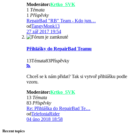
Moderátor:
Krtko_SVK
1
Témata
1
Příspěvky
RepairBad "RB" Team - Kdo jsm…
od
TangyMonk13
27 zář 2017 19:54
Přihlášky do RepairBad Teamu
13Témata83Příspěvky
Chceš se k nám přidat? Tak si vytvoř přihlášku podle
vzoru.
Moderátor:
Krtko_SVK
13
Témata
83
Příspěvky
Re: Přihláška do RepairBad Te…
od
TelefoniaRider
04 úno 2018 18:58
Recent topics