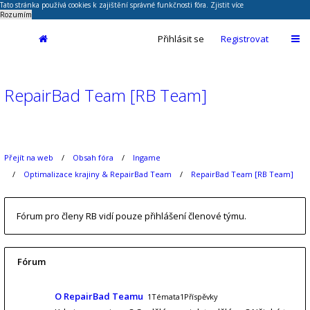
Tato stránka používá cookies k zajištění správné funkčnosti fóra.
Zjistit více
Rozumím
Přihlásit se
Registrovat
RepairBad Team [RB Team]
Přejít na web
Obsah fóra
Ingame
Optimalizace krajiny & RepairBad Team
RepairBad Team [RB Team]
Fórum pro členy RB vidí pouze přihlášení členové týmu.
Fórum
O RepairBad Teamu
1Témata1Příspěvky