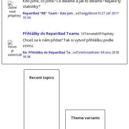
Kdo jsme, co jsme? Co děláme a jak to děláme? Nějaké ty
statistiky?
RepairBad "RB" Team - Kdo jsm…
od
TangyMonk13
27 zář 2017
19:54
Přihlášky do RepairBad Teamu
13Témata83Příspěvky
Chceš se k nám přidat? Tak si vytvoř přihlášku podle
vzoru.
Re: Přihláška do RepairBad Te…
od
TelefoniaRider
04 úno 2018
18:58
Recent topics
Theme variants