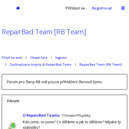
Přihlásit se
Registrovat
RepairBad Team [RB Team]
Přejít na web
Obsah fóra
Ingame
Optimalizace krajiny & RepairBad Team
RepairBad Team [RB Team]
Fórum pro členy RB vidí pouze přihlášení členové týmu.
Fórum
O RepairBad Teamu
1Témata1Příspěvky
Kdo jsme, co jsme? Co děláme a jak to děláme? Nějaké ty
statistiky?