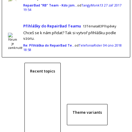
RepairBad "RB" Team - Kdo jsm…
od
TangyMonk13
27 zář 2017
19:54
Přihlášky do RepairBad Teamu
13Témata83Příspěvky
Chceš se k nám přidat? Tak si vytvoř přihlášku podle
vzoru.
Re: Přihláška do RepairBad Te…
od
TelefoniaRider
04 úno 2018
18:58
Recent topics
Theme variants