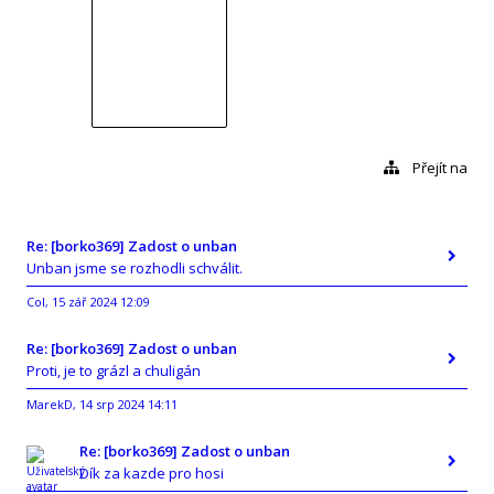
Přejít na
Re: [borko369] Zadost o unban
Unban jsme se rozhodli schválit.
Col
15 zář 2024 12:09
,
Re: [borko369] Zadost o unban
Proti, je to grázl a chuligán
MarekD
14 srp 2024 14:11
,
Re: [borko369] Zadost o unban
Dík za kazde pro hosi