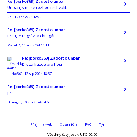
Re: [borko369] Zadost o unban
Unban jsme se rozhodli schválit.
Col
15 zář 2024 12:09
,
Re: [borko369] Zadost o unban
Proti, je to grázl a chuligán
MarekD
14 srp 2024 14:11
,
Re: [borko369] Zadost o unban
Dík za kazde pro hosi
borko369
12 srp 2024 18:37
,
Re: [borko369] Zadost o unban
pro
Struage_
10 srp 2024 14:58
,
Přejít na web
Obsah fóra
FAQ
Tým
Všechny časy jsou v
UTC+02:00