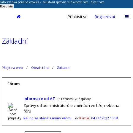
Tato stránka používá cookies k zajištění správné funkčnosti fóra.
Zjistit více
Rozumím
Přihlásit se
Registrovat
Základní
Přejít na web
Obsah fóra
Základní
Fórum
Informace od AT
13Témata17Příspěvky
Zprávy od administrátorů o změnách ve hře, nebo na
fóru
Re: Co se stane s mými věcmi …
od
Klimki_
04 zář 2022 15:58