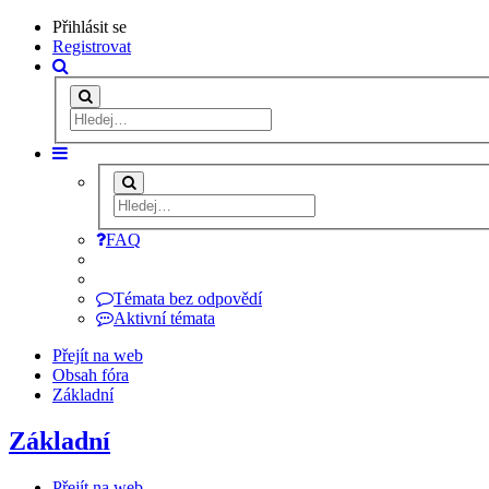
Přihlásit se
Registrovat
FAQ
Témata bez odpovědí
Aktivní témata
Přejít na web
Obsah fóra
Základní
Základní
Přejít na web