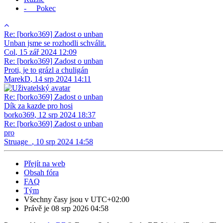
- Pokec
Re: [borko369] Zadost o unban
Unban jsme se rozhodli schválit.
Col
,
15 zář 2024 12:09
Re: [borko369] Zadost o unban
Proti, je to grázl a chuligán
MarekD
,
14 srp 2024 14:11
Re: [borko369] Zadost o unban
Dík za kazde pro hosi
borko369
,
12 srp 2024 18:37
Re: [borko369] Zadost o unban
pro
Struage_
,
10 srp 2024 14:58
Přejít na web
Obsah fóra
FAQ
Tým
Všechny časy jsou v
UTC+02:00
Právě je 08 srp 2026 04:58