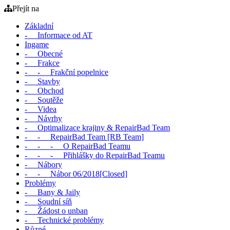
Přejít na
Základní
- Informace od AT
Ingame
- Obecné
- Frakce
- - Frakční popelnice
- Stavby
- Obchod
- Soutěže
- Videa
- Návrhy
- Optimalizace krajiny & RepairBad Team
- - RepairBad Team [RB Team]
- - - O RepairBad Teamu
- - - Přihlášky do RepairBad Teamu
- Nábory
- - Nábor 06/2018[Closed]
Problémy
- Bany & Jaily
- Soudní síň
- Žádost o unban
- Technické problémy
Různé