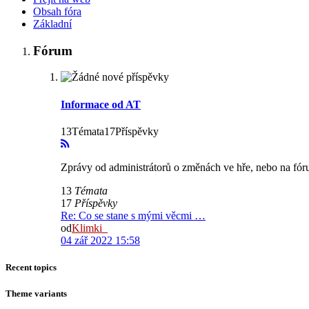
Obsah fóra
Základní
Fórum
Informace od AT
13Témata17Příspěvky
Zprávy od administrátorů o změnách ve hře, nebo na fór
13
Témata
17
Příspěvky
Re: Co se stane s mými věcmi …
od
Klimki_
04 zář 2022 15:58
Recent topics
Theme variants