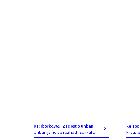
Re: [borko369] Zadost o unban
Re: [b
Unban jsme se rozhodli schválit.
Proti, j