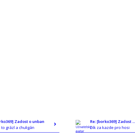
orko369] Zadost o unban
Re: [borko369] Zadost o un
e to grázl a chuligán
Dík za kazde pro hosi