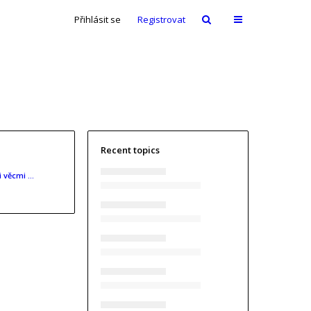
Přihlásit se
Registrovat
Recent topics
i věcmi …