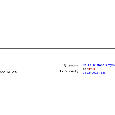
Re: Co se stane s mým
13
Témata
od
Klimki_
17
ebo na fóru
Příspěvky
04 zář 2022 15:58