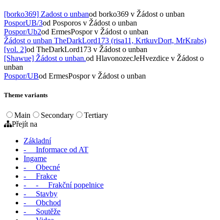
[borko369] Zadost o unban
od borko369
v Žádost o unban
PosporUB/3
od Posporos
v Žádost o unban
Pospor/Ub2
od ErmesPospor
v Žádost o unban
Žádost o unban TheDarkLord173 (risa11, KrtkuvDort, MrKrabs)
[vol. 2]
od TheDarkLord173
v Žádost o unban
[Shawue] Žádost o unban.
od HlavonozecJeHvezdice
v Žádost o
unban
Pospor/UB
od ErmesPospor
v Žádost o unban
Theme variants
Main
Secondary
Tertiary
Přejít na
Základní
- Informace od AT
Ingame
- Obecné
- Frakce
- - Frakční popelnice
- Stavby
- Obchod
- Soutěže