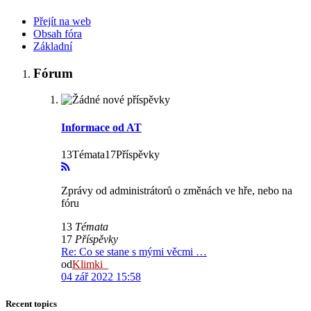
Přejít na web
Obsah fóra
Základní
Fórum
Informace od AT
13Témata17Příspěvky
Zprávy od administrátorů o změnách ve hře, nebo na
fóru
13
Témata
17
Příspěvky
Re: Co se stane s mými věcmi …
od
Klimki_
04 zář 2022 15:58
Recent topics