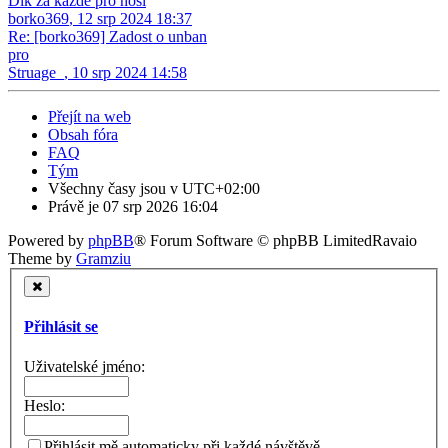
Dík za kazde pro hosi
borko369
,
12 srp 2024 18:37
Re: [borko369] Zadost o unban
pro
Struage_
,
10 srp 2024 14:58
Přejít na web
Obsah fóra
FAQ
Tým
Všechny časy jsou v
UTC+02:00
Právě je 07 srp 2026 16:04
Powered by
phpBB
® Forum Software © phpBB Limited
Ravaio
Theme by
Gramziu
Přihlásit se
Uživatelské jméno:
Heslo:
Přihlásit mě automaticky při každé návštěvě