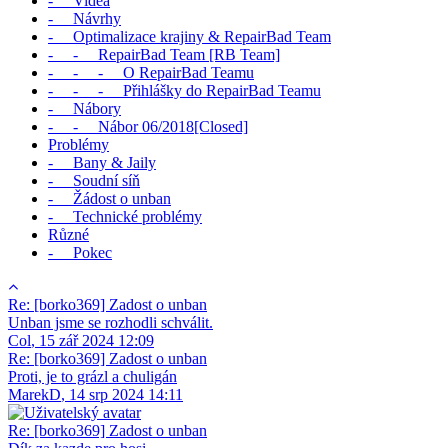
- Videa
- Návrhy
- Optimalizace krajiny & RepairBad Team
- - RepairBad Team [RB Team]
- - - O RepairBad Teamu
- - - Přihlášky do RepairBad Teamu
- Nábory
- - Nábor 06/2018[Closed]
Problémy
- Bany & Jaily
- Soudní síň
- Žádost o unban
- Technické problémy
Různé
- Pokec
Re: [borko369] Zadost o unban
Unban jsme se rozhodli schválit.
Col
,
15 zář 2024 12:09
Re: [borko369] Zadost o unban
Proti, je to grázl a chuligán
MarekD
,
14 srp 2024 14:11
Re: [borko369] Zadost o unban