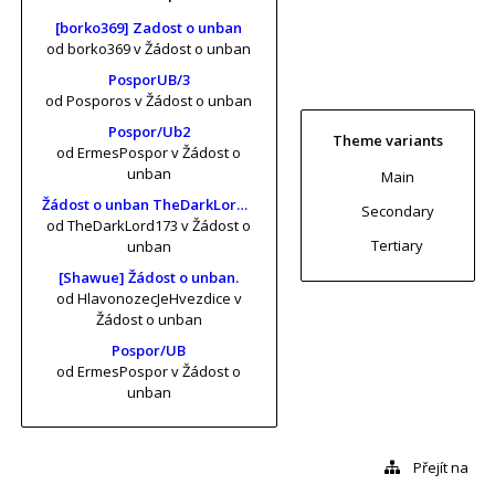
[borko369] Zadost o unban
od borko369
v Žádost o unban
PosporUB/3
od Posporos
v Žádost o unban
Pospor/Ub2
Theme variants
od ErmesPospor
v Žádost o
unban
Main
Žádost o unban TheDarkLord173 (risa11, KrtkuvDort, MrKrabs) [vol. 2]
Secondary
od TheDarkLord173
v Žádost o
Tertiary
unban
[Shawue] Žádost o unban.
od HlavonozecJeHvezdice
v
Žádost o unban
Pospor/UB
od ErmesPospor
v Žádost o
unban
Přejít na