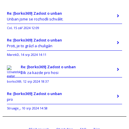
Re: [borko369] Zadost o unban
Unban jsme se rozhodli schválit.
Col
15 zář 2024 12:09
,
Re: [borko369] Zadost o unban
Proti, je to grázl a chuligán
MarekD
14 srp 2024 14:11
,
Re: [borko369] Zadost o unban
Dík za kazde pro hosi
borko369
12 srp 2024 18:37
,
Re: [borko369] Zadost o unban
pro
Struage_
10 srp 2024 14:58
,