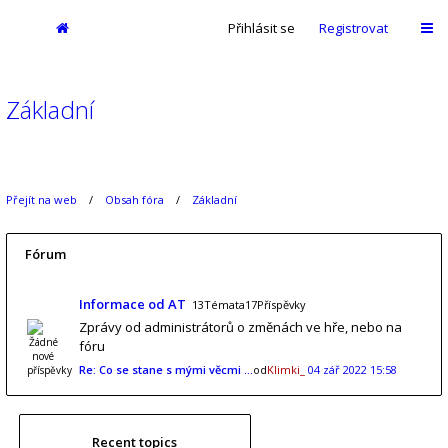
Přihlásit se
Registrovat
Základní
Přejít na web
Obsah fóra
Základní
Fórum
Informace od AT
13Témata17Příspěvky
Zprávy od administrátorů o změnách ve hře, nebo na
fóru
Re: Co se stane s mými věcmi …
od
Klimki_
04 zář 2022 15:58
Recent topics