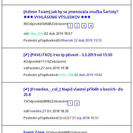
[Admin Team] Jak by se jmenovala vnučka Šarloty?
✷✷✷ VYHLÁSENIE VÝSLEDKOV ✷✷✷
38Odpovědi54568Zobrazení
1
2
3
4
od
Krtko_SVK
,02 dub 2019 18:07
Poslední příspěvekod
Dr0becek
12 dub 2019 15:13
[✔] [PAVLiTKO] /res tp pEvent - 3.3.2019 od 15:30
4Odpovědi11116Zobrazení
od
Pavlitko
,27 úno 2019 19:58
Poslední příspěvekod
Krtko_SVK
02 dub 2019 15:02
[✔] [Frowdex, _col_] Napiš vlastní příběh o bozích- do
25.8
15Odpovědi28082Zobrazení
1
2
od
Frowdex
,27 črc 2018 18:20
Poslední příspěvekod
ChrisC07
31 srp 2018 19:51
Event Zone
0Odpovědi6990Zobrazení