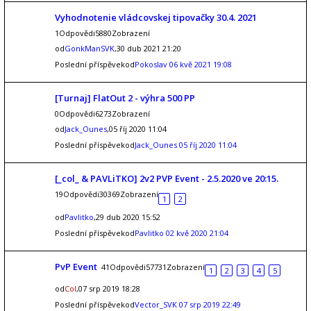
Vyhodnotenie vládcovskej tipovačky 30.4. 2021
1Odpovědi5880Zobrazení
od
GonkManSVK
,30 dub 2021 21:20
Poslední příspěvekod
Pokoslav
06 kvě 2021 19:08
[Turnaj] FlatOut 2 - výhra 500 PP
0Odpovědi6273Zobrazení
od
Jack_Ounes
,05 říj 2020 11:04
Poslední příspěvekod
Jack_Ounes
05 říj 2020 11:04
[_col_ & PAVLiTKO] 2v2 PVP Event - 2.5.2020 ve 20:15.
19Odpovědi30369Zobrazení
1
2
od
Pavlitko
,29 dub 2020 15:52
Poslední příspěvekod
Pavlitko
02 kvě 2020 21:04
PvP Event
41Odpovědi57731Zobrazení
1
2
3
4
5
od
Col
,07 srp 2019 18:28
Poslední příspěvekod
Vector_SVK
07 srp 2019 22:49