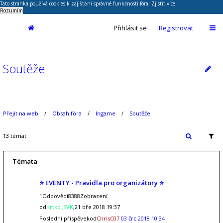
Tato stránka používá cookies k zajištění správné funkčnosti fóra.
Zjistit více
Rozumím
Přihlásit se
Registrovat
Soutěže
Přejít na web
Obsah fóra
Ingame
Soutěže
13 témat
Témata
⭐ EVENTY - Pravidla pro organizátory ⭐
1Odpovědi8388Zobrazení
od
Krtko_SVK
,21 bře 2018 19:37
Poslední příspěvekod
ChrisC07
03 črc 2018 10:34