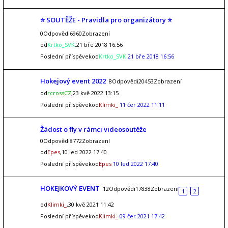
⭐ SOUTĚŽE - Pravidla pro organizátory ⭐
0Odpovědi6960Zobrazení
od
Krtko_SVK
,21 bře 2018 16:56
Poslední příspěvekod
Krtko_SVK
21 bře 2018 16:56
Hokejový event 2022
8Odpovědi20453Zobrazení
od
rcrossCZ
,23 kvě 2022 13:15
Poslední příspěvekod
Klimki_
11 čer 2022 11:11
Žádost o fly v rámci videosoutěže
0Odpovědi8772Zobrazení
od
Epes
,10 led 2022 17:40
Poslední příspěvekod
Epes
10 led 2022 17:40
HOKEJKOVÝ EVENT
12Odpovědi17838Zobrazení
1
2
od
Klimki_
,30 kvě 2021 11:42
Poslední příspěvekod
Klimki_
09 čer 2021 17:42