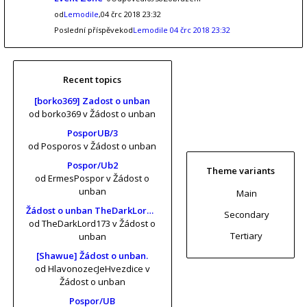
od
Lemodile
,04 črc 2018 23:32
Poslední příspěvekod
Lemodile
04 črc 2018 23:32
Recent topics
[borko369] Zadost o unban
od borko369
v Žádost o unban
PosporUB/3
od Posporos
v Žádost o unban
Pospor/Ub2
Theme variants
od ErmesPospor
v Žádost o
unban
Main
Žádost o unban TheDarkLord173 (risa11, KrtkuvDort, MrKrabs) [vol. 2]
Secondary
od TheDarkLord173
v Žádost o
Tertiary
unban
[Shawue] Žádost o unban.
od HlavonozecJeHvezdice
v
Žádost o unban
Pospor/UB