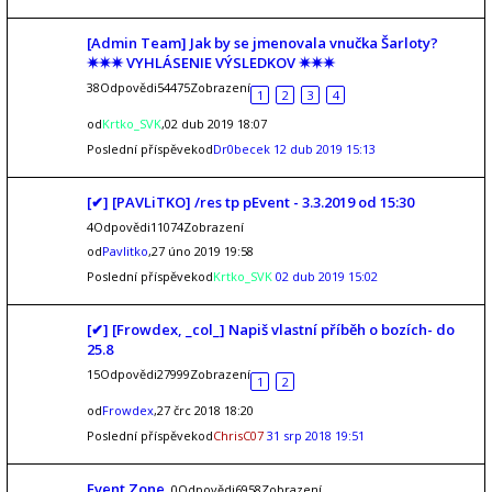
[Admin Team] Jak by se jmenovala vnučka Šarloty?
✷✷✷ VYHLÁSENIE VÝSLEDKOV ✷✷✷
38Odpovědi54475Zobrazení
1
2
3
4
od
Krtko_SVK
,02 dub 2019 18:07
Poslední příspěvekod
Dr0becek
12 dub 2019 15:13
[✔] [PAVLiTKO] /res tp pEvent - 3.3.2019 od 15:30
4Odpovědi11074Zobrazení
od
Pavlitko
,27 úno 2019 19:58
Poslední příspěvekod
Krtko_SVK
02 dub 2019 15:02
[✔] [Frowdex, _col_] Napiš vlastní příběh o bozích- do
25.8
15Odpovědi27999Zobrazení
1
2
od
Frowdex
,27 črc 2018 18:20
Poslední příspěvekod
ChrisC07
31 srp 2018 19:51
Event Zone
0Odpovědi6958Zobrazení