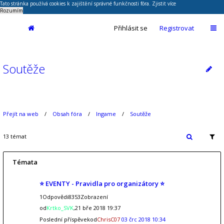
Tato stránka používá cookies k zajištění správné funkčnosti fóra.
Zjistit více
Rozumím
Přihlásit se
Registrovat
Soutěže
Přejít na web
Obsah fóra
Ingame
Soutěže
13 témat
Témata
⭐ EVENTY - Pravidla pro organizátory ⭐
1Odpovědi8353Zobrazení
od
Krtko_SVK
,21 bře 2018 19:37
Poslední příspěvekod
ChrisC07
03 črc 2018 10:34