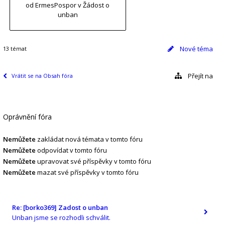
od ErmesPospor
v Žádost o
unban
Nové téma
13 témat
Přejít na
Vrátit se na Obsah fóra
Oprávnění fóra
Nemůžete
zakládat nová témata v tomto fóru
Nemůžete
odpovídat v tomto fóru
Nemůžete
upravovat své příspěvky v tomto fóru
Nemůžete
mazat své příspěvky v tomto fóru
Re: [borko369] Zadost o unban
Unban jsme se rozhodli schválit.