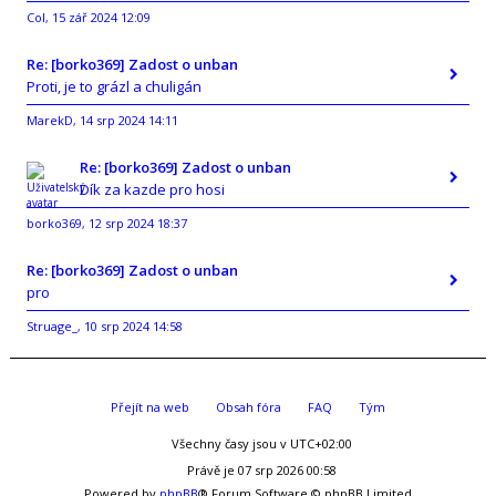
Col
15 zář 2024 12:09
,
Re: [borko369] Zadost o unban
Proti, je to grázl a chuligán
MarekD
14 srp 2024 14:11
,
Re: [borko369] Zadost o unban
Dík za kazde pro hosi
borko369
12 srp 2024 18:37
,
Re: [borko369] Zadost o unban
pro
Struage_
10 srp 2024 14:58
,
Přejít na web
Obsah fóra
FAQ
Tým
Všechny časy jsou v
UTC+02:00
Právě je 07 srp 2026 00:58
Powered by
phpBB
® Forum Software © phpBB Limited