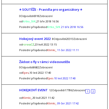
⭐ SOUTĚŽE - Pravidla pro organizátory ⭐
0Odpovědi6918Zobrazení
od
Krtko_SVK
,21 bře 2018 16:56
Poslední příspěvekod
Krtko_SVK
21 bře 2018 16:56
Hokejový event 2022
8Odpovědi20313Zobrazení
od
rcrossCZ
,23 kvě 2022 13:15
Poslední příspěvekod
Klimki_
11 čer 2022 11:11
Žádost o fly v rámci videosoutěže
0Odpovědi8682Zobrazení
od
Epes
,10 led 2022 17:40
Poslední příspěvekod
Epes
10 led 2022 17:40
HOKEJKOVÝ EVENT
12Odpovědi17786Zobrazení
1
2
od
Klimki_
,30 kvě 2021 11:42
Poslední příspěvekod
Klimki_
09 čer 2021 17:42