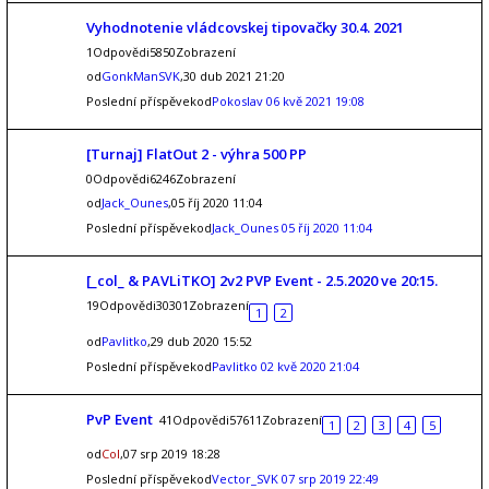
Vyhodnotenie vládcovskej tipovačky 30.4. 2021
1Odpovědi5850Zobrazení
od
GonkManSVK
,30 dub 2021 21:20
Poslední příspěvekod
Pokoslav
06 kvě 2021 19:08
[Turnaj] FlatOut 2 - výhra 500 PP
0Odpovědi6246Zobrazení
od
Jack_Ounes
,05 říj 2020 11:04
Poslední příspěvekod
Jack_Ounes
05 říj 2020 11:04
[_col_ & PAVLiTKO] 2v2 PVP Event - 2.5.2020 ve 20:15.
19Odpovědi30301Zobrazení
1
2
od
Pavlitko
,29 dub 2020 15:52
Poslední příspěvekod
Pavlitko
02 kvě 2020 21:04
PvP Event
41Odpovědi57611Zobrazení
1
2
3
4
5
od
Col
,07 srp 2019 18:28
Poslední příspěvekod
Vector_SVK
07 srp 2019 22:49