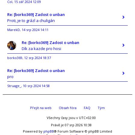
Col
15 zář 2024 12:09
,
Re: [borko369] Zadost o unban
Proti, je to grázl a chuligán
MarekD
14 srp 2024 14:11
,
Re: [borko369] Zadost o unban
Dík za kazde pro hosi
borko369
12 srp 2024 18:37
,
Re: [borko369] Zadost o unban
pro
Struage_
10 srp 2024 14:58
,
Přejít na web
Obsah fóra
FAQ
Tým
Všechny časy jsou v
UTC+02:00
Právě je 07 srp 2026 10:38
Powered by
phpBB
® Forum Software © phpBB Limited