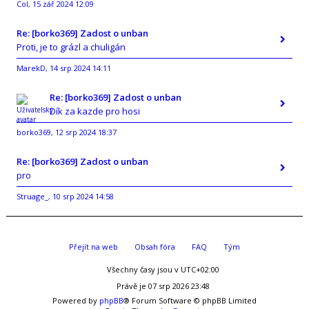
Col
15 zář 2024 12:09
,
Re: [borko369] Zadost o unban
Proti, je to grázl a chuligán
MarekD
14 srp 2024 14:11
,
Re: [borko369] Zadost o unban
Dík za kazde pro hosi
borko369
12 srp 2024 18:37
,
Re: [borko369] Zadost o unban
pro
Struage_
10 srp 2024 14:58
,
Přejít na web
Obsah fóra
FAQ
Tým
Všechny časy jsou v
UTC+02:00
Právě je 07 srp 2026 23:48
Powered by
phpBB
® Forum Software © phpBB Limited