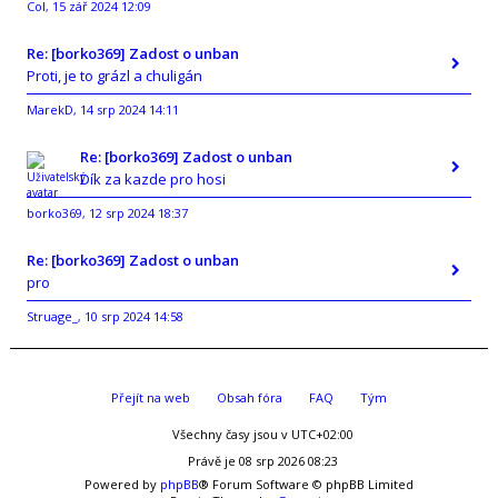
Col
15 zář 2024 12:09
,
Re: [borko369] Zadost o unban
Proti, je to grázl a chuligán
MarekD
14 srp 2024 14:11
,
Re: [borko369] Zadost o unban
Dík za kazde pro hosi
borko369
12 srp 2024 18:37
,
Re: [borko369] Zadost o unban
pro
Struage_
10 srp 2024 14:58
,
Přejít na web
Obsah fóra
FAQ
Tým
Všechny časy jsou v
UTC+02:00
Právě je 08 srp 2026 08:23
Powered by
phpBB
® Forum Software © phpBB Limited