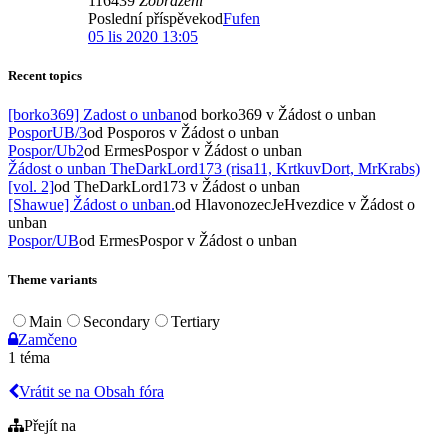
116439
Zobrazení
Poslední příspěvekod
Fufen
05 lis 2020 13:05
Recent topics
[borko369] Zadost o unban
od borko369
v Žádost o unban
PosporUB/3
od Posporos
v Žádost o unban
Pospor/Ub2
od ErmesPospor
v Žádost o unban
Žádost o unban TheDarkLord173 (risa11, KrtkuvDort, MrKrabs)
[vol. 2]
od TheDarkLord173
v Žádost o unban
[Shawue] Žádost o unban.
od HlavonozecJeHvezdice
v Žádost o
unban
Pospor/UB
od ErmesPospor
v Žádost o unban
Theme variants
Main
Secondary
Tertiary
Zamčeno
1 téma
Vrátit se na Obsah fóra
Přejít na