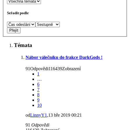
Seřadit podle
Témata
Nábor válečníku do frakce DarkGods !
91Odpovědi116439Zobrazení
1
…
6
7
8
9
10
od
LinnyY1
,13 bře 2019 00:21
91
Odpovědi