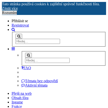
Tato stránka používá cookies k zajištění správné funkčnosti fóra.
Zjistit více
Rozumím
Přihlásit se
Registrovat
FAQ
Témata bez odpovědí
Aktivní témata
Přejít na web
Obsah fóra
Ingame
Frakce