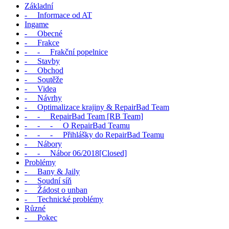
Základní
- Informace od AT
Ingame
- Obecné
- Frakce
- - Frakční popelnice
- Stavby
- Obchod
- Soutěže
- Videa
- Návrhy
- Optimalizace krajiny & RepairBad Team
- - RepairBad Team [RB Team]
- - - O RepairBad Teamu
- - - Přihlášky do RepairBad Teamu
- Nábory
- - Nábor 06/2018[Closed]
Problémy
- Bany & Jaily
- Soudní síň
- Žádost o unban
- Technické problémy
Různé
- Pokec