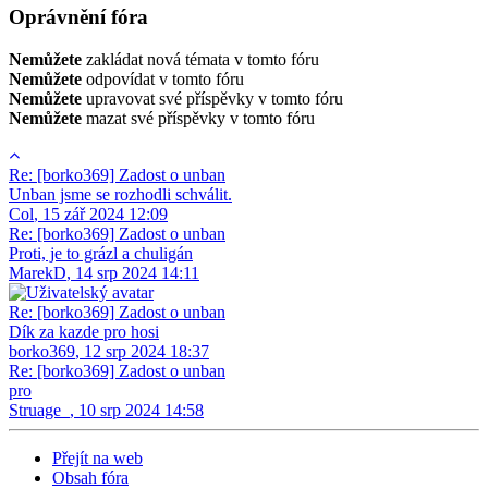
Oprávnění fóra
Nemůžete
zakládat nová témata v tomto fóru
Nemůžete
odpovídat v tomto fóru
Nemůžete
upravovat své příspěvky v tomto fóru
Nemůžete
mazat své příspěvky v tomto fóru
Re: [borko369] Zadost o unban
Unban jsme se rozhodli schválit.
Col
,
15 zář 2024 12:09
Re: [borko369] Zadost o unban
Proti, je to grázl a chuligán
MarekD
,
14 srp 2024 14:11
Re: [borko369] Zadost o unban
Dík za kazde pro hosi
borko369
,
12 srp 2024 18:37
Re: [borko369] Zadost o unban
pro
Struage_
,
10 srp 2024 14:58
Přejít na web
Obsah fóra