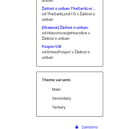
unban
Žádost o unban TheDarkLord173 (risa11, KrtkuvDort, MrKrabs) [vol. 2]
od TheDarkLord173
v Žádost o
unban
[Shawue] Žádost o unban.
od HlavonozecJeHvezdice
v
Žádost o unban
Pospor/UB
od ErmesPospor
v Žádost o
unban
Theme variants
Main
Secondary
Tertiary
Zamčeno