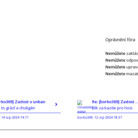
Oprávnění fóra
Nemůžete
zaklád
Nemůžete
odpoví
Nemůžete
upravo
Nemůžete
mazat 
orko369] Zadost o unban
Re: [borko369] Zadost o un
e to grázl a chuligán
Dík za kazde pro hosi
14 srp 2024 14:11
borko369
12 srp 2024 18:37
,
,