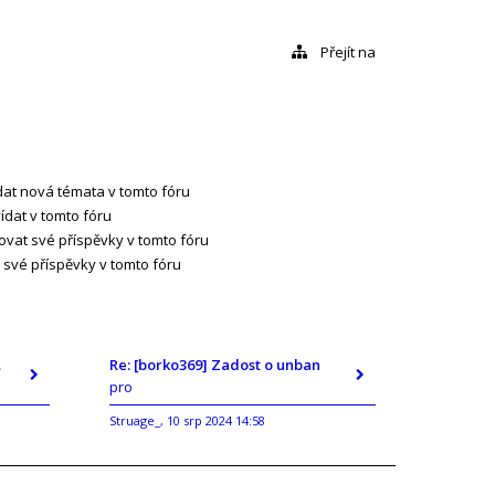
Přejít na
at nová témata v tomto fóru
dat v tomto fóru
vat své příspěvky v tomto fóru
své příspěvky v tomto fóru
ban
Re: [borko369] Zadost o unban
pro
Struage_
10 srp 2024 14:58
,