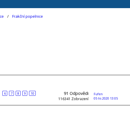
ce
Frakční popelnice
91
Odpovědi
6
7
8
9
10
Fufen
05 lis 2020 13:05
116341
Zobrazení