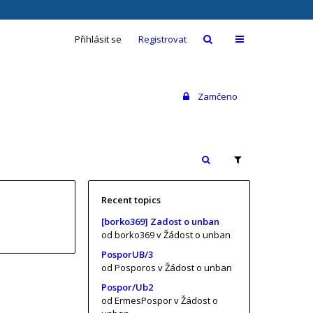
Přihlásit se
Registrovat
Zamčeno
Recent topics
[borko369] Zadost o unban
od borko369
v Žádost o unban
PosporUB/3
od Posporos
v Žádost o unban
Pospor/Ub2
od ErmesPospor
v Žádost o