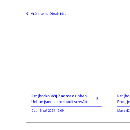
Vrátit se na Obsah fóra
Re: [borko369] Zadost o unban
Re: [b
Unban jsme se rozhodli schválit.
Proti, j
Col
15 zář 2024 12:09
MarekD
,