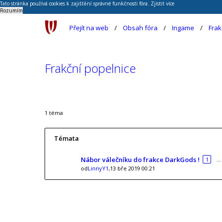
Tato stránka používá cookies k zajištění správné funkčnosti fóra.
Zjistit více
Rozumím
Přejít na web
Obsah fóra
Ingame
Frak
Frakční popelnice
1 téma
Témata
Nábor válečníku do frakce DarkGods !
1
…
od
LinnyY1
,13 bře 2019 00:21