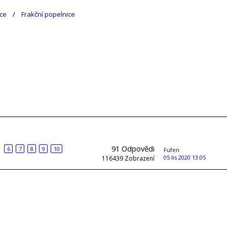
ce
Frakční popelnice
91
Odpovědi
6
7
8
9
10
Fufen
05 lis 2020 13:05
116439
Zobrazení