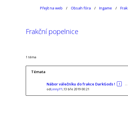
Přejít na web
Obsah fóra
Ingame
Frak
Frakční popelnice
1 téma
Témata
Nábor válečníku do frakce DarkGods !
1
…
od
LinnyY1
,13 bře 2019 00:21