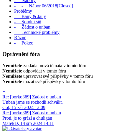
- Nábory
- - Nábor 06/2018[Closed]
Problémy
- Bany & Jaily
- Soudní síň
- Žádost o unban
- Technické problémy
Různé
- Pokec
Oprávnění fóra
Nemůžete
zakládat nová témata v tomto fóru
Nemůžete
odpovídat v tomto fóru
Nemůžete
upravovat své příspěvky v tomto fóru
Nemůžete
mazat své příspěvky v tomto fóru
Re: [borko369] Zadost o unban
Unban jsme se rozhodli schválit.
Col
,
15 zář 2024 12:09
Re: [borko369] Zadost o unban
Proti, je to grázl a chuligán
MarekD
,
14 srp 2024 14:11