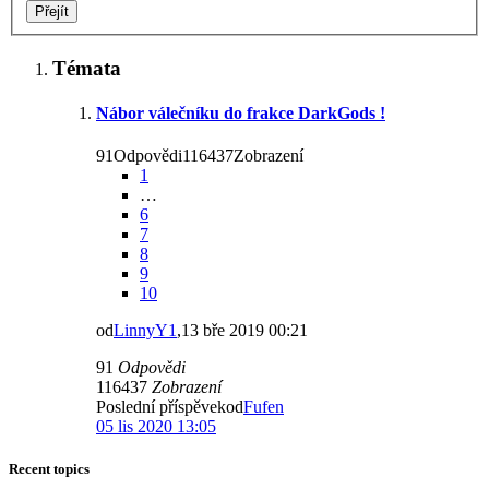
Témata
Nábor válečníku do frakce DarkGods !
91Odpovědi116437Zobrazení
1
…
6
7
8
9
10
od
LinnyY1
,13 bře 2019 00:21
91
Odpovědi
116437
Zobrazení
Poslední příspěvekod
Fufen
05 lis 2020 13:05
Recent topics