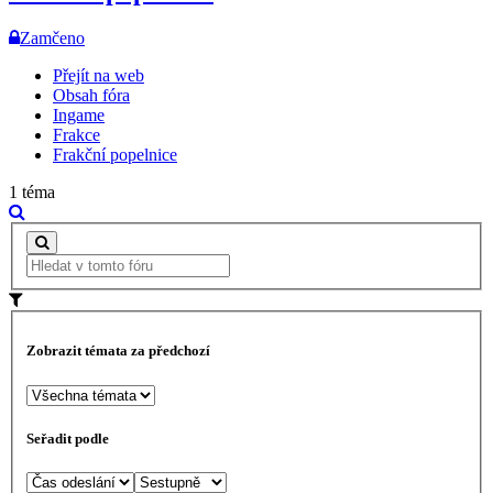
Zamčeno
Přejít na web
Obsah fóra
Ingame
Frakce
Frakční popelnice
1 téma
Zobrazit témata za předchozí
Seřadit podle