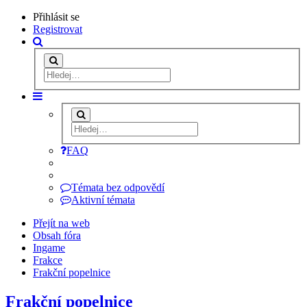
Přihlásit se
Registrovat
FAQ
Témata bez odpovědí
Aktivní témata
Přejít na web
Obsah fóra
Ingame
Frakce
Frakční popelnice
Frakční popelnice