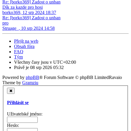
Re: [borko369] Zadost o unban
Dík za kazde pro hosi
borko369
,
12 srp 2024 18:37
Re: [borko369] Zadost o unban
pro
Struage_
,
10 srp 2024 14:58
Přejít na web
Obsah fóra
FAQ
Tým
Všechny časy jsou v
UTC+02:00
Právě je 08 srp 2026 05:32
Powered by
phpBB
® Forum Software © phpBB Limited
Ravaio
Theme by
Gramziu
Přihlásit se
Uživatelské jméno:
Heslo: