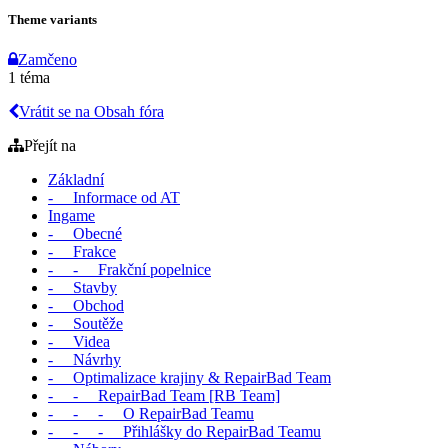
Theme variants
Zamčeno
1 téma
Vrátit se na Obsah fóra
Přejít na
Základní
- Informace od AT
Ingame
- Obecné
- Frakce
- - Frakční popelnice
- Stavby
- Obchod
- Soutěže
- Videa
- Návrhy
- Optimalizace krajiny & RepairBad Team
- - RepairBad Team [RB Team]
- - - O RepairBad Teamu
- - - Přihlášky do RepairBad Teamu