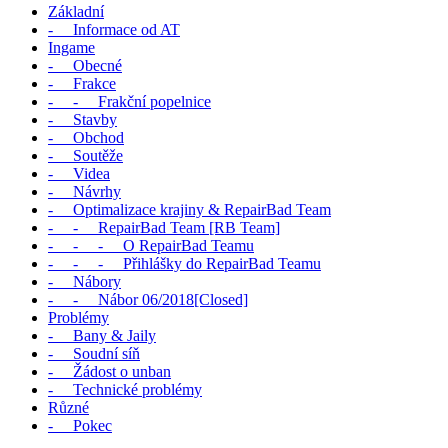
Základní
- Informace od AT
Ingame
- Obecné
- Frakce
- - Frakční popelnice
- Stavby
- Obchod
- Soutěže
- Videa
- Návrhy
- Optimalizace krajiny & RepairBad Team
- - RepairBad Team [RB Team]
- - - O RepairBad Teamu
- - - Přihlášky do RepairBad Teamu
- Nábory
- - Nábor 06/2018[Closed]
Problémy
- Bany & Jaily
- Soudní síň
- Žádost o unban
- Technické problémy
Různé
- Pokec