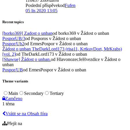
116437
Zobrazení
Poslední příspěvekod
Fufen
05 lis 2020 13:05
Recent topics
[borko369] Zadost o unban
od borko369
v Žádost o unban
PosporUB/3
od Posporos
v Žádost o unban
Pospor/Ub2
od ErmesPospor
v Žádost o unban
Žádost o unban TheDarkLord173 (risa11, KrtkuvDort, MrKrabs)
[vol. 2]
od TheDarkLord173
v Žádost o unban
[Shawue] Žádost o unban.
od HlavonozecJeHvezdice
v Žádost o
unban
Pospor/UB
od ErmesPospor
v Žádost o unban
Theme variants
Main
Secondary
Tertiary
Zamčeno
1 téma
Vrátit se na Obsah fóra
Přejít na