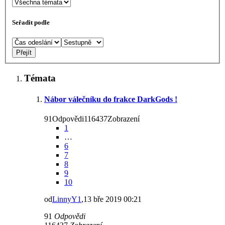
Seřadit podle
Témata
Nábor válečníku do frakce DarkGods !
91Odpovědi116437Zobrazení
1
…
6
7
8
9
10
od
LinnyY1
,13 bře 2019 00:21
91
Odpovědi