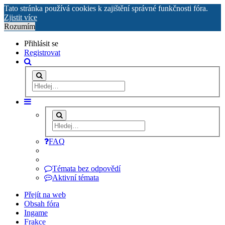
Tato stránka používá cookies k zajištění správné funkčnosti fóra.
Zjistit více
Rozumím
Přihlásit se
Registrovat
FAQ
Témata bez odpovědí
Aktivní témata
Přejít na web
Obsah fóra
Ingame
Frakce