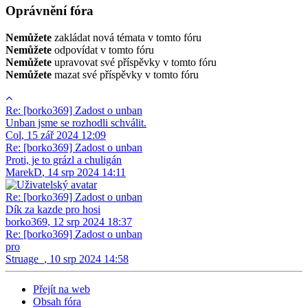
Oprávnění fóra
Nemůžete
zakládat nová témata v tomto fóru
Nemůžete
odpovídat v tomto fóru
Nemůžete
upravovat své příspěvky v tomto fóru
Nemůžete
mazat své příspěvky v tomto fóru
Re: [borko369] Zadost o unban
Unban jsme se rozhodli schválit.
Col
,
15 zář 2024 12:09
Re: [borko369] Zadost o unban
Proti, je to grázl a chuligán
MarekD
,
14 srp 2024 14:11
Re: [borko369] Zadost o unban
Dík za kazde pro hosi
borko369
,
12 srp 2024 18:37
Re: [borko369] Zadost o unban
pro
Struage_
,
10 srp 2024 14:58
Přejít na web
Obsah fóra