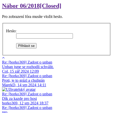
Nábor 06/2018[Closed]
Pro zobrazení fóra musíte vložit heslo.
Heslo:
Re: [borko369] Zadost o unban
Unban jsme se rozhodli schválit.
Col
,
15 zář 2024 12:09
Re: [borko369] Zadost o unban
Proti, je to grázl a chuligán
MarekD
,
14 srp 2024 14:11
Re: [borko369] Zadost o unban
Dík za kazde pro hosi
borko369
,
12 srp 2024 18:37
Re: [borko369] Zadost o unban
pro