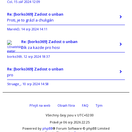
Col
15 zář 2024 12:09
,
Re: [borko369] Zadost o unban
Proti, je to grázl a chuligán
MarekD
14 srp 2024 14:11
,
Re: [borko369] Zadost o unban
Dík za kazde pro hosi
borko369
12 srp 2024 18:37
,
Re: [borko369] Zadost o unban
pro
Struage_
10 srp 2024 14:58
,
Přejít na web
Obsah fóra
FAQ
Tým
Všechny časy jsou v
UTC+02:00
Právě je 06 srp 2026 22:25
Powered by
phpBB
® Forum Software © phpBB Limited