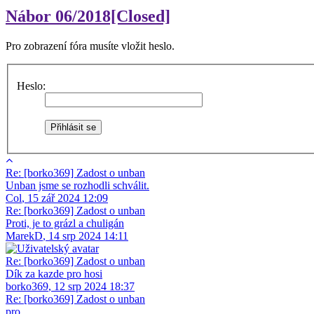
Nábor 06/2018[Closed]
Pro zobrazení fóra musíte vložit heslo.
Heslo:
Re: [borko369] Zadost o unban
Unban jsme se rozhodli schválit.
Col
,
15 zář 2024 12:09
Re: [borko369] Zadost o unban
Proti, je to grázl a chuligán
MarekD
,
14 srp 2024 14:11
Re: [borko369] Zadost o unban
Dík za kazde pro hosi
borko369
,
12 srp 2024 18:37
Re: [borko369] Zadost o unban
pro