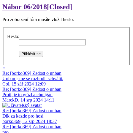
Nábor 06/2018[Closed]
Pro zobrazení fóra musíte vložit heslo.
Heslo:
Re: [borko369] Zadost o unban
Unban jsme se rozhodli schválit.
Col
,
15 zář 2024 12:09
Re: [borko369] Zadost o unban
Proti, je to grázl a chuligán
MarekD
,
14 srp 2024 14:11
Re: [borko369] Zadost o unban
Dík za kazde pro hosi
borko369
,
12 srp 2024 18:37
Re: [borko369] Zadost o unban
pro