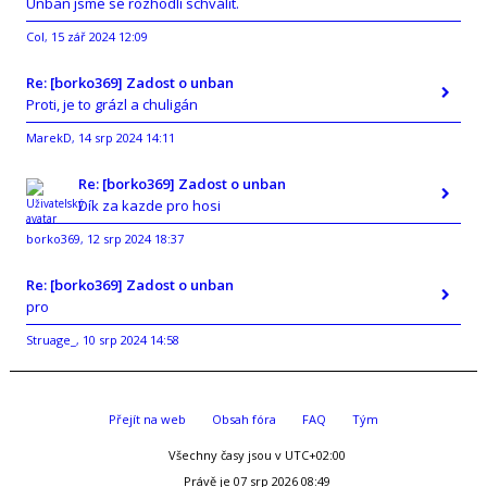
Unban jsme se rozhodli schválit.
Col
15 zář 2024 12:09
,
Re: [borko369] Zadost o unban
Proti, je to grázl a chuligán
MarekD
14 srp 2024 14:11
,
Re: [borko369] Zadost o unban
Dík za kazde pro hosi
borko369
12 srp 2024 18:37
,
Re: [borko369] Zadost o unban
pro
Struage_
10 srp 2024 14:58
,
Přejít na web
Obsah fóra
FAQ
Tým
Všechny časy jsou v
UTC+02:00
Právě je 07 srp 2026 08:49