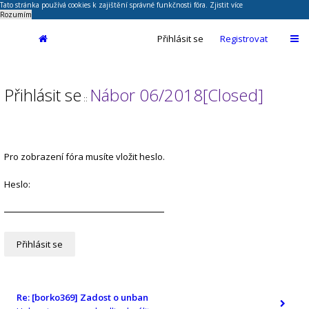
Tato stránka používá cookies k zajištění správné funkčnosti fóra.
Zjistit více
Rozumím
Přihlásit se
Registrovat
Přihlásit se
Nábor 06/2018[Closed]
::
Pro zobrazení fóra musíte vložit heslo.
Heslo:
Re: [borko369] Zadost o unban