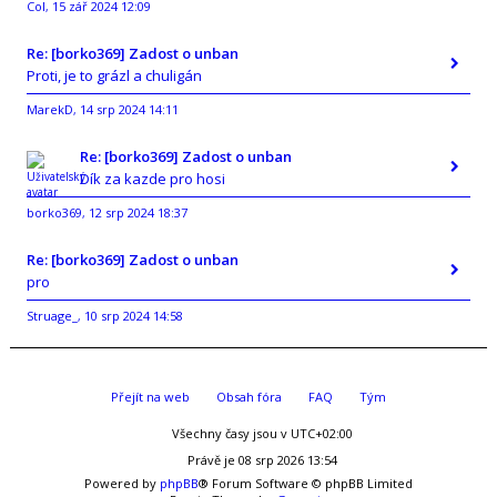
Col
15 zář 2024 12:09
,
Re: [borko369] Zadost o unban
Proti, je to grázl a chuligán
MarekD
14 srp 2024 14:11
,
Re: [borko369] Zadost o unban
Dík za kazde pro hosi
borko369
12 srp 2024 18:37
,
Re: [borko369] Zadost o unban
pro
Struage_
10 srp 2024 14:58
,
Přejít na web
Obsah fóra
FAQ
Tým
Všechny časy jsou v
UTC+02:00
Právě je 08 srp 2026 13:54
Powered by
phpBB
® Forum Software © phpBB Limited