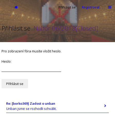
Přihlásit se
Registrovat
Přihlásit se
Nábor 06/2018[Closed]
::
Pro zobrazení fóra musíte vložit heslo.
Heslo:
Re: [borko369] Zadost o unban
Unban jsme se rozhodli schválit.