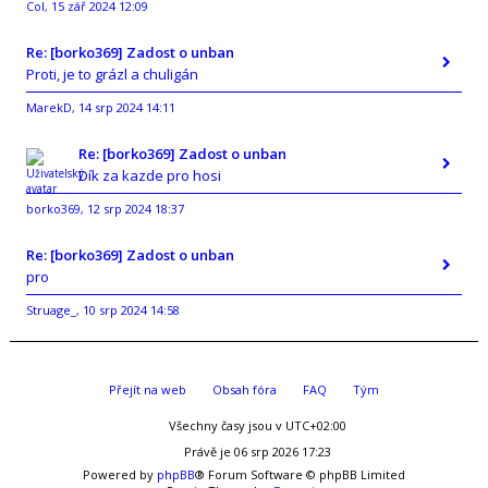
Col
15 zář 2024 12:09
,
Re: [borko369] Zadost o unban
Proti, je to grázl a chuligán
MarekD
14 srp 2024 14:11
,
Re: [borko369] Zadost o unban
Dík za kazde pro hosi
borko369
12 srp 2024 18:37
,
Re: [borko369] Zadost o unban
pro
Struage_
10 srp 2024 14:58
,
Přejít na web
Obsah fóra
FAQ
Tým
Všechny časy jsou v
UTC+02:00
Právě je 06 srp 2026 17:23
Powered by
phpBB
® Forum Software © phpBB Limited