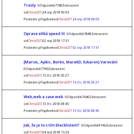
Tresty
0Odpovědi7768Zobrazení
od
ChrisC07
,24 srp 2018 00:03
Poslední příspěvekod
ChrisC07
24 srp 2018 00:03
Oprava elíků speed III
0Odpovědi7848Zobrazení
od
ChrisC07
,02 srp 2018 17:31
Poslední příspěvekod
ChrisC07
02 srp 2018 17:31
[MarioL, Apkic, Borko, MarekD, Eskaron] Varování
0Odpovědi7745Zobrazení
od
ChrisC07
,15 črc 2018 20:27
Poslední příspěvekod
ChrisC07
15 črc 2018 20:27
Web,web a zase web
0Odpovědi7640Zobrazení
od
ChrisC07
,13 črc 2018 08:45
Poslední příspěvekod
ChrisC07
13 črc 2018 08:45
Jak, že je to s tím blacklistem?
0Odpovědi9146Zobrazení
od
ChrisC07
,04 led 2018 15:35