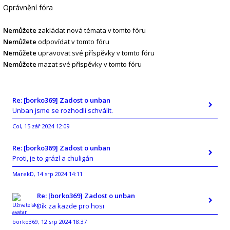
Oprávnění fóra
Nemůžete
zakládat nová témata v tomto fóru
Nemůžete
odpovídat v tomto fóru
Nemůžete
upravovat své příspěvky v tomto fóru
Nemůžete
mazat své příspěvky v tomto fóru
Re: [borko369] Zadost o unban
Unban jsme se rozhodli schválit.
Col
15 zář 2024 12:09
,
Re: [borko369] Zadost o unban
Proti, je to grázl a chuligán
MarekD
14 srp 2024 14:11
,
Re: [borko369] Zadost o unban
Dík za kazde pro hosi
borko369
12 srp 2024 18:37
,