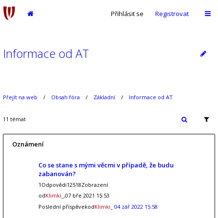
Přihlásit se
Registrovat
Informace od AT
Přejít na web
Obsah fóra
Základní
Informace od AT
11 témat
Oznámení
Co se stane s mými věcmi v případě, že budu
zabanován?
1Odpovědi12518Zobrazení
od
Klimki_
,07 bře 2021 15:53
Poslední příspěvekod
Klimki_
04 zář 2022 15:58