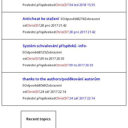
Poslední příspěvekod
ChrisC07
04 led 2018 15:35
Anticheat ke stažení
0Odpovědi8274Zobrazení
od
ChrisC07
,28 pro 2017 21:42
Poslední příspěvekod
ChrisC07
28 pro 2017 21:42
Systém schvalování příspěvků -info-
0Odpovědi8125Zobrazení
od
ChrisC07
,09 lis 2017 20:33
Poslední příspěvekod
ChrisC07
09 lis 2017 20:33
thanks to the authors/poděkování autorům
0Odpovědi8569Zobrazení
od
ChrisC07
,24 zář 2017 22:14
Poslední příspěvekod
ChrisC07
24 zář 2017 22:14
Recent topics