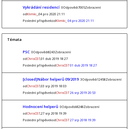
Vykrádání residencí
0Odpovědi7005Zobrazení
od
Klimki_
,04 pro 2020 21:11
Poslední příspěvekod
Klimki_
04 pro 2020 21:11
Témata
PSC
0Odpovědi8243Zobrazení
od
ChrisC07
,01 dub 2019 18:27
Poslední příspěvekod
ChrisC07
01 dub 2019 18:27
[closed]Nábor helperů 09/2019
3Odpovědi12458Zobrazení
od
ChrisC07
,03 srp 2019 18:03
Poslední příspěvekod
ChrisC07
26 srp 2019 20:53
Hodnocení helperů
0Odpovědi8248Zobrazení
od
ChrisC07
,27 srp 2018 19:39
Poslední příspěvekod
ChrisC07
27 srp 2018 19:39