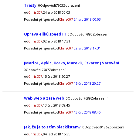
Tresty
0Odpovědi7803Zobrazení
od
ChrisC07
,24 srp 2018 00:03
Poslední příspěvekod
ChrisC07
24 srp 2018 00:03
Oprava elíků speed III
0Odpovědi7893Zobrazení
od
ChrisC07
,02 srp 2018 17:31
Poslední příspěvekod
ChrisC07
02 srp 2018 17:31
[MarioL, Apkic, Borko, MarekD, Eskaron] Varování
0Odpovědi7787Zobrazení
od
ChrisC07
,15 črc 2018 20:27
Poslední příspěvekod
ChrisC07
15 črc 2018 20:27
Web,web a zase web
0Odpovědi7689Zobrazení
od
ChrisC07
,13 črc 2018 08:45
Poslední příspěvekod
ChrisC07
13 črc 2018 08:45
Jak, že je to s tím blacklistem?
0Odpovědi9186Zobrazení
od
ChrisC07
,04 led 2018 15:35