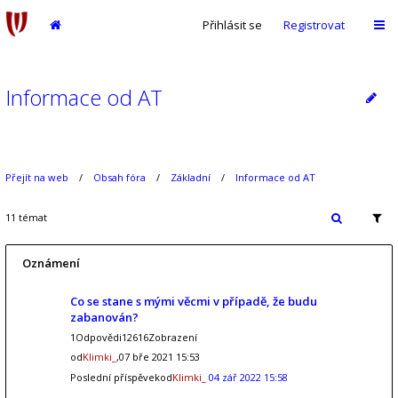
Přihlásit se
Registrovat
Informace od AT
Přejít na web
Obsah fóra
Základní
Informace od AT
11 témat
Oznámení
Co se stane s mými věcmi v případě, že budu
zabanován?
1Odpovědi12616Zobrazení
od
Klimki_
,07 bře 2021 15:53
Poslední příspěvekod
Klimki_
04 zář 2022 15:58