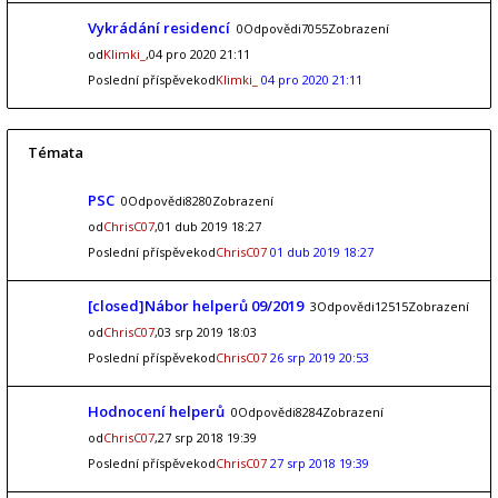
Vykrádání residencí
0Odpovědi7055Zobrazení
od
Klimki_
,04 pro 2020 21:11
Poslední příspěvekod
Klimki_
04 pro 2020 21:11
Témata
PSC
0Odpovědi8280Zobrazení
od
ChrisC07
,01 dub 2019 18:27
Poslední příspěvekod
ChrisC07
01 dub 2019 18:27
[closed]Nábor helperů 09/2019
3Odpovědi12515Zobrazení
od
ChrisC07
,03 srp 2019 18:03
Poslední příspěvekod
ChrisC07
26 srp 2019 20:53
Hodnocení helperů
0Odpovědi8284Zobrazení
od
ChrisC07
,27 srp 2018 19:39
Poslední příspěvekod
ChrisC07
27 srp 2018 19:39