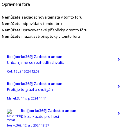
Oprávnění fóra
Nemůžete
zakládat nová témata v tomto fóru
Nemůžete
odpovídat v tomto fóru
Nemůžete
upravovat své příspěvky v tomto fóru
Nemůžete
mazat své příspěvky v tomto fóru
Re: [borko369] Zadost o unban
Unban jsme se rozhodli schválit.
Col
15 zář 2024 12:09
,
Re: [borko369] Zadost o unban
Proti, je to grázl a chuligán
MarekD
14 srp 2024 14:11
,
Re: [borko369] Zadost o unban
Dík za kazde pro hosi
borko369
12 srp 2024 18:37
,