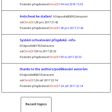
Poslední příspěvekod
ChrisC07
04 led 2018 15:35
Anticheat ke stažení
0Odpovědi8309Zobrazení
od
ChrisC07
,28 pro 2017 21:42
Poslední příspěvekod
ChrisC07
28 pro 2017 21:42
Systém schvalování příspěvků -info-
0Odpovědi8170Zobrazení
od
ChrisC07
,09 lis 2017 20:33
Poslední příspěvekod
ChrisC07
09 lis 2017 20:33
thanks to the authors/poděkování autorům
0Odpovědi8607Zobrazení
od
ChrisC07
,24 zář 2017 22:14
Poslední příspěvekod
ChrisC07
24 zář 2017 22:14
Recent topics