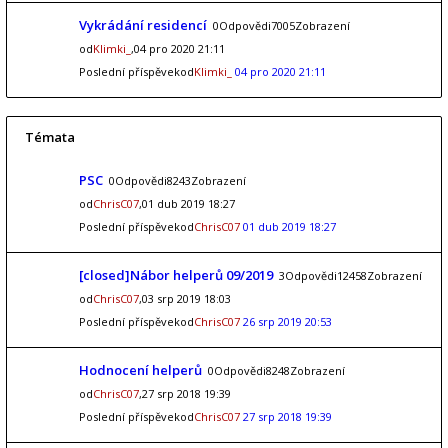
Vykrádání residencí
0Odpovědi7005Zobrazení
od
Klimki_
,04 pro 2020 21:11
Poslední příspěvekod
Klimki_
04 pro 2020 21:11
Témata
PSC
0Odpovědi8243Zobrazení
od
ChrisC07
,01 dub 2019 18:27
Poslední příspěvekod
ChrisC07
01 dub 2019 18:27
[closed]Nábor helperů 09/2019
3Odpovědi12458Zobrazení
od
ChrisC07
,03 srp 2019 18:03
Poslední příspěvekod
ChrisC07
26 srp 2019 20:53
Hodnocení helperů
0Odpovědi8248Zobrazení
od
ChrisC07
,27 srp 2018 19:39
Poslední příspěvekod
ChrisC07
27 srp 2018 19:39