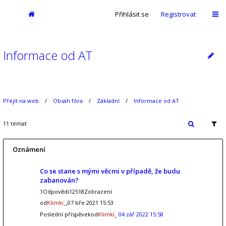
Přihlásit se
Registrovat
Informace od AT
Přejít na web
Obsah fóra
Základní
Informace od AT
11 témat
Oznámení
Co se stane s mými věcmi v případě, že budu
zabanován?
1Odpovědi12518Zobrazení
od
Klimki_
,07 bře 2021 15:53
Poslední příspěvekod
Klimki_
04 zář 2022 15:58