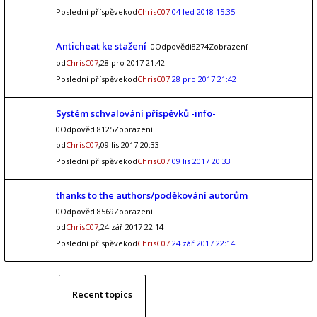
Poslední příspěvekod
ChrisC07
04 led 2018 15:35
Anticheat ke stažení
0Odpovědi8274Zobrazení
od
ChrisC07
,28 pro 2017 21:42
Poslední příspěvekod
ChrisC07
28 pro 2017 21:42
Systém schvalování příspěvků -info-
0Odpovědi8125Zobrazení
od
ChrisC07
,09 lis 2017 20:33
Poslední příspěvekod
ChrisC07
09 lis 2017 20:33
thanks to the authors/poděkování autorům
0Odpovědi8569Zobrazení
od
ChrisC07
,24 zář 2017 22:14
Poslední příspěvekod
ChrisC07
24 zář 2017 22:14
Recent topics