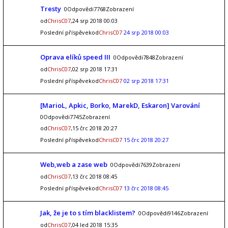
Tresty
0Odpovědi7768Zobrazení
od
ChrisC07
,24 srp 2018 00:03
Poslední příspěvekod
ChrisC07
24 srp 2018 00:03
Oprava elíků speed III
0Odpovědi7848Zobrazení
od
ChrisC07
,02 srp 2018 17:31
Poslední příspěvekod
ChrisC07
02 srp 2018 17:31
[MarioL, Apkic, Borko, MarekD, Eskaron] Varování
0Odpovědi7745Zobrazení
od
ChrisC07
,15 črc 2018 20:27
Poslední příspěvekod
ChrisC07
15 črc 2018 20:27
Web,web a zase web
0Odpovědi7639Zobrazení
od
ChrisC07
,13 črc 2018 08:45
Poslední příspěvekod
ChrisC07
13 črc 2018 08:45
Jak, že je to s tím blacklistem?
0Odpovědi9146Zobrazení
od
ChrisC07
,04 led 2018 15:35