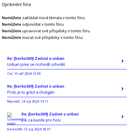
Oprávnění fóra
Nemůžete
zakládat nová témata v tomto fóru
Nemůžete
odpovídat v tomto fóru
Nemůžete
upravovat své příspěvky v tomto fóru
Nemůžete
mazat své příspěvky v tomto fóru
Re: [borko369] Zadost o unban
Unban jsme se rozhodli schválit.
Col
15 zář 2024 12:09
,
Re: [borko369] Zadost o unban
Proti, je to grázl a chuligán
MarekD
14 srp 2024 14:11
,
Re: [borko369] Zadost o unban
Dík za kazde pro hosi
borko369
12 srp 2024 18:37
,