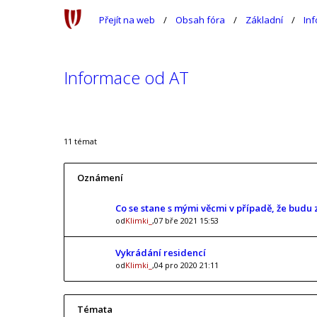
Přejít na web
Obsah fóra
Základní
In
Informace od AT
11 témat
Oznámení
Co se stane s mými věcmi v případě, že bud
od
Klimki_
,07 bře 2021 15:53
Vykrádání residencí
od
Klimki_
,04 pro 2020 21:11
Témata