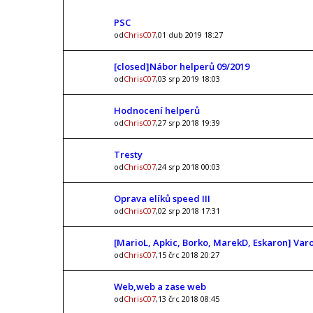
PSC
od
ChrisC07
,01 dub 2019 18:27
[closed]Nábor helperů 09/2019
od
ChrisC07
,03 srp 2019 18:03
Hodnocení helperů
od
ChrisC07
,27 srp 2018 19:39
Tresty
od
ChrisC07
,24 srp 2018 00:03
Oprava elíků speed III
od
ChrisC07
,02 srp 2018 17:31
[MarioL, Apkic, Borko, MarekD, Eskaron] Var
od
ChrisC07
,15 črc 2018 20:27
Web,web a zase web
od
ChrisC07
,13 črc 2018 08:45