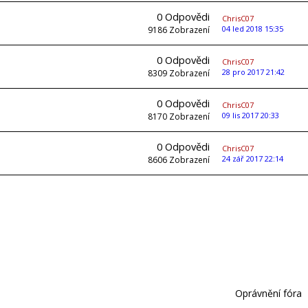
0
Odpovědi
ChrisC07
04 led 2018 15:35
9186
Zobrazení
0
Odpovědi
ChrisC07
28 pro 2017 21:42
8309
Zobrazení
0
Odpovědi
ChrisC07
09 lis 2017 20:33
8170
Zobrazení
0
Odpovědi
ChrisC07
24 zář 2017 22:14
8606
Zobrazení
Oprávnění fóra