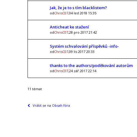
Jak, že je to s tím blacklistem?
od
ChrisC07
,04 led 2018 15:35
Anticheat ke stažení
od
ChrisC07
,28 pro 2017 21:42
Systém schvalování příspěvků -info-
od
ChrisC07
,09 lis 2017 20:33
thanks to the authors/poděkování autorům
od
ChrisC07
,24 zář 2017 22:14
11 témat
Vrátit se na Obsah fóra