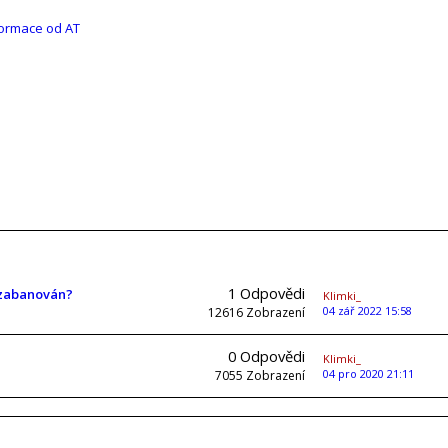
formace od AT
1
Odpovědi
u zabanován?
Klimki_
04 zář 2022 15:58
12616
Zobrazení
0
Odpovědi
Klimki_
04 pro 2020 21:11
7055
Zobrazení