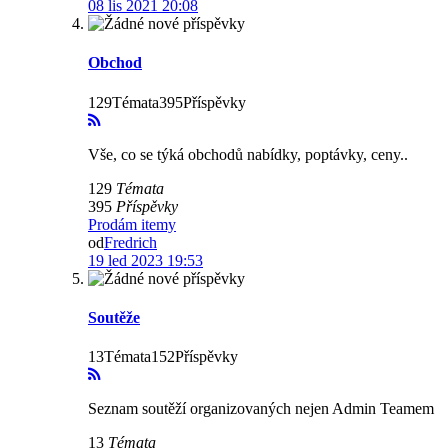
08 lis 2021 20:08
Obchod
129Témata395Příspěvky
Vše, co se týká obchodů nabídky, poptávky, ceny..
129
Témata
395
Příspěvky
Prodám itemy
od
Fredrich
19 led 2023 19:53
Soutěže
13Témata152Příspěvky
Seznam soutěží organizovaných nejen Admin Teamem
13
Témata