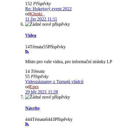
152
Příspěvky
Re: Hokejový event 2022
od
Klimki_
11 čer 2022 11:11
Videa
14Témata55Příspěvky
Místo pro vaše videa, pro informační stránky LP
14
Témata
55
Příspěvky
Videozáznamy z Turnajů vládců
od
Epes
29 bře 2021 11:28
Návrhy
444Témata6443Příspěvky