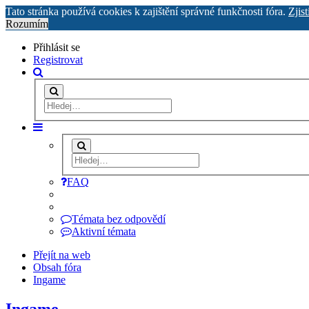
Tato stránka používá cookies k zajištění správné funkčnosti fóra.
Zjist
Rozumím
Přihlásit se
Registrovat
FAQ
Témata bez odpovědí
Aktivní témata
Přejít na web
Obsah fóra
Ingame