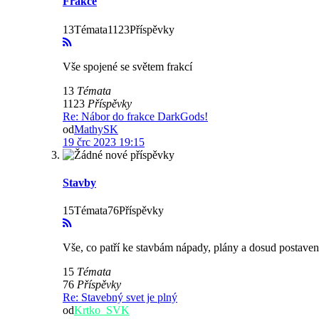
Frakce
13Témata1123Příspěvky
Vše spojené se světem frakcí
13
Témata
1123
Příspěvky
Re: Nábor do frakce DarkGods!
od
MathySK
19 črc 2023 19:15
Stavby
15Témata76Příspěvky
Vše, co patří ke stavbám nápady, plány a dosud postaven
15
Témata
76
Příspěvky
Re: Stavebný svet je plný
od
Krtko_SVK