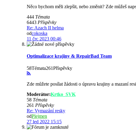
Něco bychom měli zlepšit, nebo změnit? Zde můžeš naps
444
Témata
6443
Příspěvky
Re: Azach II helma
od
cokoska
11 črc 2023 00:46
Optimalizace krajiny & RepairBad Team
58Témata261Příspěvky
Zde můžete posílat žádosti o úpravu krajiny a mazaní re
Moderátor:
Krtko_SVK
58
Témata
261
Příspěvky
Re: Vymazání resky
od
Plejmen
27 led 2022 15:15