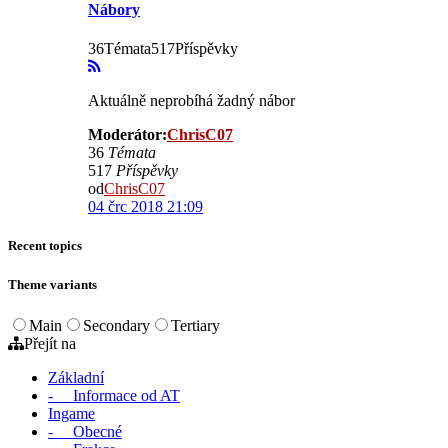
Nábory
36Témata517Příspěvky
Aktuálně neprobíhá žadný nábor
Moderátor:
ChrisC07
36
Témata
517
Příspěvky
od
ChrisC07
04 črc 2018 21:09
Recent topics
Theme variants
Main
Secondary
Tertiary
Přejít na
Základní
- Informace od AT
Ingame
- Obecné