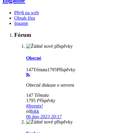
Ingame
Přejít na web
Obsah fóra
Ingame
Fórum
Obecné
147Témata1795Příspěvky
Obecné diskuse o serveru
147
Témata
1795
Příspěvky
#freentx²
od
lokk
06 úno 2023 20:17