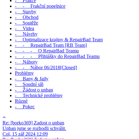
- Frakce
- - Frakční popelnice
- Stavby
- Obchod
- Soutěže
- Videa
- Návrhy
- Optimalizace krajiny & RepairBad Team
- - RepairBad Team [RB Team]
- - - O RepairBad Teamu
- - - Přihlášky do RepairBad Teamu
- Nábory
- - Nábor 06/2018[Closed]
Problémy
- Bany & Jaily
- Soudní síň
- Žádost o unban
- Technické problémy
Různé
- Pokec
Re: [borko369] Zadost o unban
Unban jsme se rozhodli schválit.
Col
,
15 zář 2024 12:09