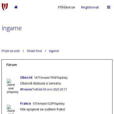
Přihlásit se
Registrovat
Ingame
Přejít na web
Obsah fóra
Ingame
Fórum
Obecné
147Témata1795Příspěvky
Obecné diskuse o serveru
#freentx²
od
lokk
06 úno 2023 20:17
Frakce
13Témata1123Příspěvky
Vše spojené se světem frakcí