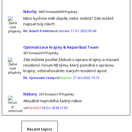
Návrhy
444Témata6443Příspěvky
Něco bychom měli zlepšit, nebo změnit? Zde můžeš
napsat tvůj návrh
Re: Azach II helma
od
cokoska
11 črc 2023 00:46
Optimalizace krajiny & RepairBad Team
58Témata261Příspěvky
Zde můžete posílat žádosti o úpravu krajiny a mazaní
residencí. Forum RB týmu, který pomáhá s opravou
krajiny, odstraňováním starých residencí apod.
Re: Vymazání resky
od
Plejmen
27 led 2022 15:15
Nábory
36Témata517Příspěvky
Aktuálně neprobíhá žadný nábor
od
ChrisC07
04 črc 2018 21:09
Recent topics