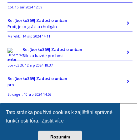
Col
15 zář 2024 12:09
,
Re: [borko369] Zadost o unban
Proti, je to grázl a chuligán
MarekD
14 srp 2024 14:11
,
Re: [borko369] Zadost o unban
Dík za kazde pro hosi
borko369
12 srp 2024 18:37
,
Re: [borko369] Zadost o unban
pro
Struage_
10 srp 2024 14:58
,
Tato stránka používá cookies k zajištění správné
Přejít na web
Obsah fóra
FAQ
Tým
funkčnosti fóra.
Zjistit více
Všechny časy jsou v
UTC+02:00
Právě je 07 srp 2026 00:53
Rozumím