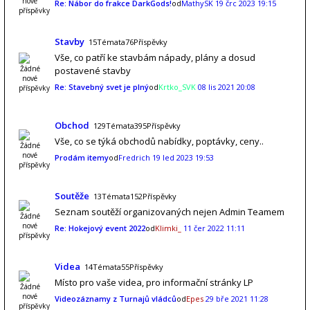
Re: Nábor do frakce DarkGods!
od
MathySK
19 črc 2023 19:15
Stavby
15Témata76Příspěvky
Vše, co patří ke stavbám nápady, plány a dosud
postavené stavby
Re: Stavebný svet je plný
od
Krtko_SVK
08 lis 2021 20:08
Obchod
129Témata395Příspěvky
Vše, co se týká obchodů nabídky, poptávky, ceny..
Prodám itemy
od
Fredrich
19 led 2023 19:53
Soutěže
13Témata152Příspěvky
Seznam soutěží organizovaných nejen Admin Teamem
Re: Hokejový event 2022
od
Klimki_
11 čer 2022 11:11
Videa
14Témata55Příspěvky
Místo pro vaše videa, pro informační stránky LP
Videozáznamy z Turnajů vládců
od
Epes
29 bře 2021 11:28