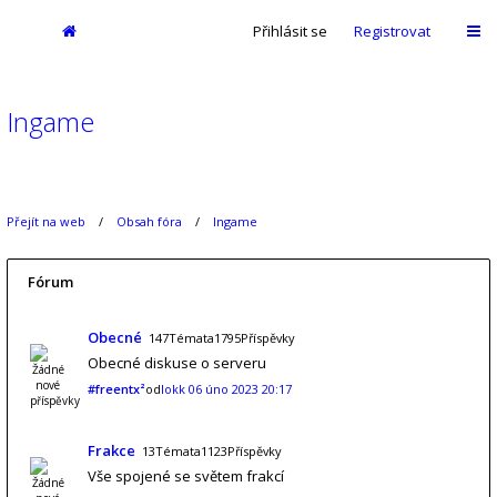
Přihlásit se
Registrovat
Ingame
Přejít na web
Obsah fóra
Ingame
Fórum
Obecné
147Témata1795Příspěvky
Obecné diskuse o serveru
#freentx²
od
lokk
06 úno 2023 20:17
Frakce
13Témata1123Příspěvky
Vše spojené se světem frakcí