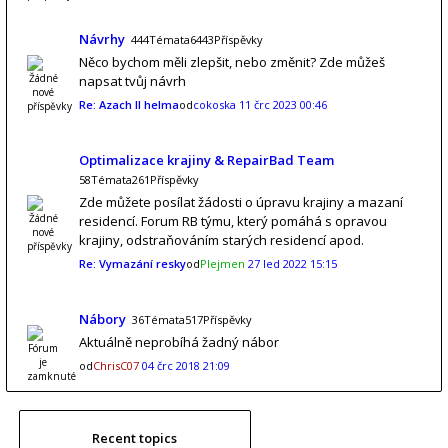
Návrhy
444Témata6443Příspěvky
Něco bychom měli zlepšit, nebo změnit? Zde můžeš
napsat tvůj návrh
Re: Azach II helma
od
cokoska
11 črc 2023 00:46
Optimalizace krajiny & RepairBad Team
58Témata261Příspěvky
Zde můžete posílat žádosti o úpravu krajiny a mazaní
residencí. Forum RB týmu, který pomáhá s opravou
krajiny, odstraňováním starých residencí apod.
Re: Vymazání resky
od
Plejmen
27 led 2022 15:15
Nábory
36Témata517Příspěvky
Aktuálně neprobíhá žadný nábor
od
ChrisC07
04 črc 2018 21:09
Recent topics