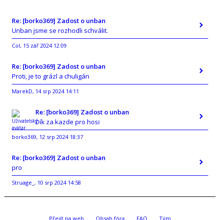
Re: [borko369] Zadost o unban
Unban jsme se rozhodli schválit.
Col
15 zář 2024 12:09
,
Re: [borko369] Zadost o unban
Proti, je to grázl a chuligán
MarekD
14 srp 2024 14:11
,
Re: [borko369] Zadost o unban
Dík za kazde pro hosi
borko369
12 srp 2024 18:37
,
Re: [borko369] Zadost o unban
pro
Struage_
10 srp 2024 14:58
,
Přejít na web
Obsah fóra
FAQ
Tým