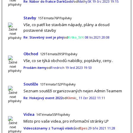
Re: Nábor do frakce DarkGods!
od
MathySK
19 črc 2023 19:15
Stavby
15Témata76Příspěvky
Vše, co patří ke stavbám nápady, plány a dosud
postavené stavby
Re: Stavebný svet je plný
od
Krtko_SVK
08 lis 2021 20:08
Obchod
129Témata395Příspěvky
Vše, co se týká obchodů nabídky, poptávky, ceny..
Prodám itemy
od
Fredrich
19 led 2023 19:53
Soutěže
13Témata152Příspěvky
Seznam soutěží organizovaných nejen Admin Teamem
Re: Hokejový event 2022
od
Klimki_
11 čer 2022 11:11
Videa
14Témata55Příspěvky
Místo pro vaše videa, pro informační stránky LP
Videozáznamy z Turnajů vládců
od
Epes
29 bře 2021 11:28