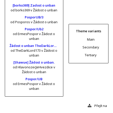
[borko369] Zadost o unban
od borko369
v Žádost o unban
PosporUB/3
od Posporos
v Žádost o unban
Pospor/Ub2
Theme variants
od ErmesPospor
v Žádost o
unban
Main
Žádost o unban TheDarkLord173 (risa11, KrtkuvDort, MrKrabs) [vol. 2]
Secondary
od TheDarkLord173
v Žádost o
Tertiary
unban
[Shawue] Žádost o unban.
od HlavonozecJeHvezdice
v
Žádost o unban
Pospor/UB
od ErmesPospor
v Žádost o
unban
Přejít na