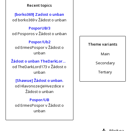
Recent topics
[borko369] Zadost o unban
od borko369
v Žádost o unban
PosporUB/3
od Posporos
v Žádost o unban
Pospor/Ub2
Theme variants
od ErmesPospor
v Žádost o
unban
Main
Žádost o unban TheDarkLord173 (risa11, KrtkuvDort, MrKrabs) [vol. 2]
Secondary
od TheDarkLord173
v Žádost o
Tertiary
unban
[Shawue] Žádost o unban.
od HlavonozecJeHvezdice
v
Žádost o unban
Pospor/UB
od ErmesPospor
v Žádost o
unban
Přejít na