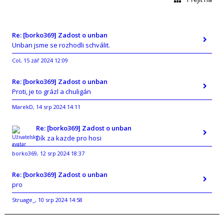
Re: [borko369] Zadost o unban
Unban jsme se rozhodli schválit.
Col
15 zář 2024 12:09
,
Re: [borko369] Zadost o unban
Proti, je to grázl a chuligán
MarekD
14 srp 2024 14:11
,
Re: [borko369] Zadost o unban
Dík za kazde pro hosi
borko369
12 srp 2024 18:37
,
Re: [borko369] Zadost o unban
pro
Struage_
10 srp 2024 14:58
,