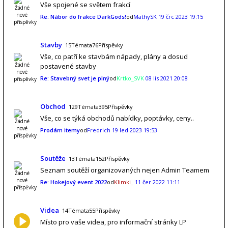
Vše spojené se světem frakcí
Re: Nábor do frakce DarkGods!
od
MathySK
19 črc 2023 19:15
Stavby
15Témata76Příspěvky
Vše, co patří ke stavbám nápady, plány a dosud
postavené stavby
Re: Stavebný svet je plný
od
Krtko_SVK
08 lis 2021 20:08
Obchod
129Témata395Příspěvky
Vše, co se týká obchodů nabídky, poptávky, ceny..
Prodám itemy
od
Fredrich
19 led 2023 19:53
Soutěže
13Témata152Příspěvky
Seznam soutěží organizovaných nejen Admin Teamem
Re: Hokejový event 2022
od
Klimki_
11 čer 2022 11:11
Videa
14Témata55Příspěvky
Místo pro vaše videa, pro informační stránky LP