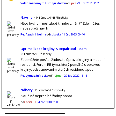
Videozáznamy z Turnajů vládců
od
Epes
29 bře 2021 11:28
Návrhy
444Témata6443Příspěvky
Něco bychom měli zlepšit, nebo změnit? Zde můžeš
napsat tvůj návrh
Re: Azach II helma
od
cokoska
11 črc 2023 00:46
Optimalizace krajiny & RepairBad Team
58Témata261Příspěvky
Zde můžete posílat žádosti o úpravu krajiny a mazaní
residencí. Forum RB týmu, který pomáhá s opravou
krajiny, odstraňováním starých residencí apod.
Re: Vymazání resky
od
Plejmen
27 led 2022 15:15
Nábory
36Témata517Příspěvky
Aktuálně neprobíhá žadný nábor
od
ChrisC07
04 črc 2018 21:09