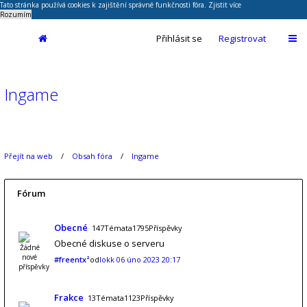
Tato stránka používá cookies k zajištění správné funkčnosti fóra.
Zjistit více
Rozumím
Přihlásit se
Registrovat
Ingame
Přejít na web
Obsah fóra
Ingame
Fórum
Obecné
147Témata1795Příspěvky
Obecné diskuse o serveru
#freentx²
od
lokk
06 úno 2023 20:17
Frakce
13Témata1123Příspěvky