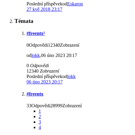
Poslední příspěvekod
Eskaron
27 kvě 2018 23:17
Témata
#freentx²
0Odpovědi12340Zobrazení
od
lokk
,06 úno 2023 20:17
0
Odpovědi
12340
Zobrazení
Poslední příspěvekod
lokk
06 úno 2023 20:17
#freentx
33Odpovědi28999Zobrazení
1
2
3
4