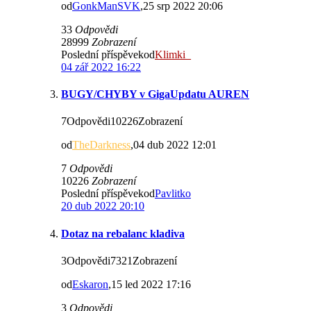
od
GonkManSVK
,25 srp 2022 20:06
33
Odpovědi
28999
Zobrazení
Poslední příspěvekod
Klimki_
04 zář 2022 16:22
BUGY/CHYBY v GigaUpdatu AUREN
7Odpovědi10226Zobrazení
od
TheDarkness
,04 dub 2022 12:01
7
Odpovědi
10226
Zobrazení
Poslední příspěvekod
Pavlitko
20 dub 2022 20:10
Dotaz na rebalanc kladiva
3Odpovědi7321Zobrazení
od
Eskaron
,15 led 2022 17:16
3
Odpovědi