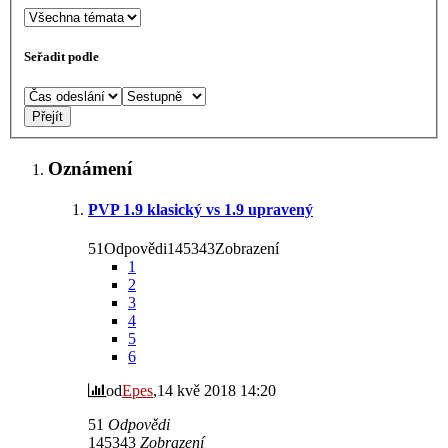
Seřadit podle
Oznámení
PVP 1.9 klasický vs 1.9 upravený
51Odpovědi145343Zobrazení
1
2
3
4
5
6
od
Epes
,14 kvě 2018 14:20
51
Odpovědi
145343
Zobrazení