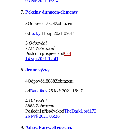
03 zář 2021 16:14
Pekelny dungeon-elementy
3Odpovědi7724Zobrazení
od
Jozky
,11 srp 2021 09:47
3
Odpovědi
7724
Zobrazení
Poslední příspěvekod
Col
14 srp 2021 12:41
denne výzvy
4Odpovědi8888Zobrazení
od
Bandikos
,25 kvě 2021 16:17
4
Odpovědi
8888
Zobrazení
Poslední příspěvekod
TheDarkLord173
26 kvě 2021 06:26
Adios, Farewell epesáci.