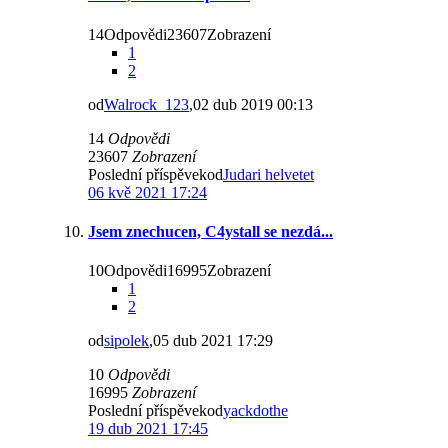
14Odpovědi23607Zobrazení
1
2
od
Walrock_123
,02 dub 2019 00:13
14
Odpovědi
23607
Zobrazení
Poslední příspěvekod
Judari helvetet
06 kvě 2021 17:24
Jsem znechucen, C4ystall se nezdá...
10Odpovědi16995Zobrazení
1
2
od
sipolek
,05 dub 2021 17:29
10
Odpovědi
16995
Zobrazení
Poslední příspěvekod
yackdothe
19 dub 2021 17:45