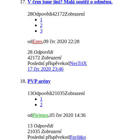
V čem jsme jiní? Malá soutěž o odměnu.
28Odpovědi42172Zobrazení
1
2
3
od
Epes
,09 črc 2020 22:28
28
Odpovědi
42172
Zobrazení
Poslední příspěvekod
NesTriX
17 črc 2020 23:46
PVP arény
13Odpovědi21035Zobrazení
1
2
od
Plejmen
,05 čer 2020 14:36
13
Odpovědi
21035
Zobrazení
Poslední příspěvekod
Pavlitko