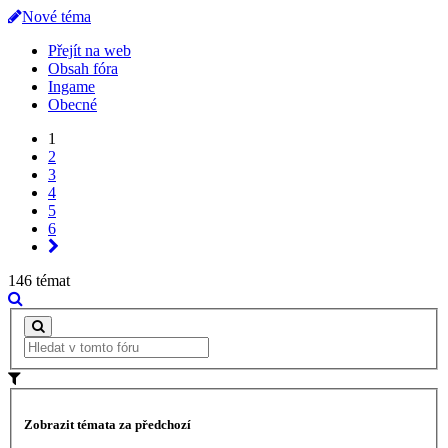
Nové téma
Přejít na web
Obsah fóra
Ingame
Obecné
1
2
3
4
5
6
146 témat
Zobrazit témata za předchozí