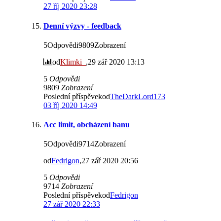
27 říj 2020 23:28
Denní výzvy - feedback
5Odpovědi9809Zobrazení
od
Klimki_
,29 zář 2020 13:13
5
Odpovědi
9809
Zobrazení
Poslední příspěvekod
TheDarkLord173
03 říj 2020 14:49
Acc limit, obcházení banu
5Odpovědi9714Zobrazení
od
Fedrigon
,27 zář 2020 20:56
5
Odpovědi
9714
Zobrazení
Poslední příspěvekod
Fedrigon
27 zář 2020 22:33