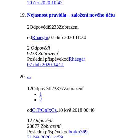
20 čer 2020 10:47
Nejasnost pravidla + založení nového účtu
2Odpovědi9233Zobrazení
od
Rhaegar
,07 dub 2020 11:24
2
Odpovědi
9233
Zobrazení
Poslední příspěvekod
Rhaegar
07 dub 2020 14:51
...
12Odpovědi23877Zobrazení
1
2
od
CiTrOnIxCz
,10 kvě 2018 00:40
12
Odpovědi
23877
Zobrazení
Poslední příspěvekod
borko369
31 bře 2020 14:59