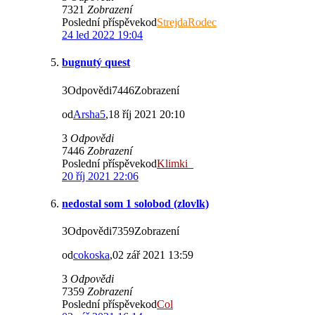
7321
Zobrazení
Poslední příspěvekod
StrejdaRodec
24 led 2022 19:04
bugnutý quest
3Odpovědi7446Zobrazení
od
Arsha5
,18 říj 2021 20:10
3
Odpovědi
7446
Zobrazení
Poslední příspěvekod
Klimki_
20 říj 2021 22:06
nedostal som 1 solobod (zlovlk)
3Odpovědi7359Zobrazení
od
cokoska
,02 zář 2021 13:59
3
Odpovědi
7359
Zobrazení
Poslední příspěvekod
Col