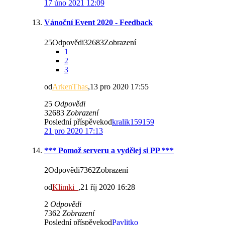
17 úno 2021 12:09
Vánoční Event 2020 - Feedback
25Odpovědi32683Zobrazení
1
2
3
od
ArkenThas
,13 pro 2020 17:55
25
Odpovědi
32683
Zobrazení
Poslední příspěvekod
kralik159159
21 pro 2020 17:13
*** Pomož serveru a vydělej si PP ***
2Odpovědi7362Zobrazení
od
Klimki_
,21 říj 2020 16:28
2
Odpovědi
7362
Zobrazení
Poslední příspěvekod
Pavlitko