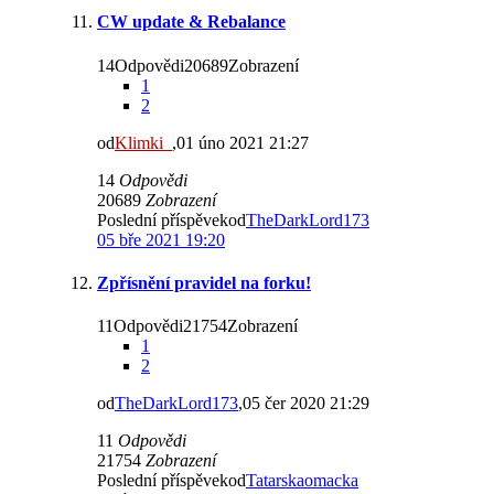
CW update & Rebalance
14Odpovědi20689Zobrazení
1
2
od
Klimki_
,01 úno 2021 21:27
14
Odpovědi
20689
Zobrazení
Poslední příspěvekod
TheDarkLord173
05 bře 2021 19:20
Zpřísnění pravidel na forku!
11Odpovědi21754Zobrazení
1
2
od
TheDarkLord173
,05 čer 2020 21:29
11
Odpovědi
21754
Zobrazení
Poslední příspěvekod
Tatarskaomacka