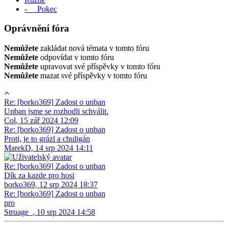
- Pokec
Oprávnění fóra
Nemůžete
zakládat nová témata v tomto fóru
Nemůžete
odpovídat v tomto fóru
Nemůžete
upravovat své příspěvky v tomto fóru
Nemůžete
mazat své příspěvky v tomto fóru
Re: [borko369] Zadost o unban
Unban jsme se rozhodli schválit.
Col
,
15 zář 2024 12:09
Re: [borko369] Zadost o unban
Proti, je to grázl a chuligán
MarekD
,
14 srp 2024 14:11
Re: [borko369] Zadost o unban
Dík za kazde pro hosi
borko369
,
12 srp 2024 18:37
Re: [borko369] Zadost o unban
pro
Struage_
,
10 srp 2024 14:58