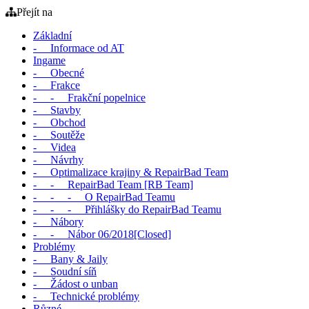
Přejít na
Základní
- Informace od AT
Ingame
- Obecné
- Frakce
- - Frakční popelnice
- Stavby
- Obchod
- Soutěže
- Videa
- Návrhy
- Optimalizace krajiny & RepairBad Team
- - RepairBad Team [RB Team]
- - - O RepairBad Teamu
- - - Přihlášky do RepairBad Teamu
- Nábory
- - Nábor 06/2018[Closed]
Problémy
- Bany & Jaily
- Soudní síň
- Žádost o unban
- Technické problémy
Různé