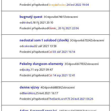
Poslední příspěvekod
StrejdaRodec
24 led 2022 19:04
bugnutý quest
3Odpovědi7407Zobrazení
od
Arsha5
,18 říj 2021 20:10
Poslední příspěvekod
Klimki_
20 říj 2021 22:06
nedostal som 1 solobod (zlovlk)
3Odpovědi7324Zobrazení
od
cokoska
,02 zář 2021 13:59
Poslední příspěvekod
Col
03 zář 2021 16:14
Pekelny dungeon-elementy
3Odpovědi7703Zobrazení
od
Jozky
,11 srp 2021 09:47
Poslední příspěvekod
Col
14 srp 2021 12:41
denne výzvy
4Odpovědi8859Zobrazení
od
Bandikos
,25 kvě 2021 16:17
Poslední příspěvekod
TheDarkLord173
26 kvě 2021 06:26
Adios, Farewell epesáci.
14Odpovědi23556Zobrazení