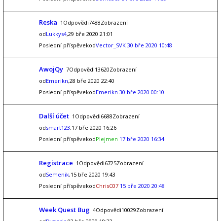
Reska
1Odpovědi7488Zobrazení
od
Lukkys4
,29 bře 2020 21:01
Poslední příspěvekod
Vector_SVK
30 bře 2020 10:48
AwojQy
7Odpovědi13620Zobrazení
od
Emerikn
,28 bře 2020 22:40
Poslední příspěvekod
Emerikn
30 bře 2020 00:10
Další účet
1Odpovědi6688Zobrazení
od
smart123
,17 bře 2020 16:26
Poslední příspěvekod
Plejmen
17 bře 2020 16:34
Registrace
1Odpovědi6725Zobrazení
od
Semenik
,15 bře 2020 19:43
Poslední příspěvekod
ChrisC07
15 bře 2020 20:48
Week Quest Bug
4Odpovědi10029Zobrazení