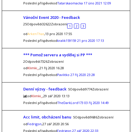
Poslední příspěvekod
Tatarskaomacka
17 úno 2021 12:09
Vánoční Event 2020 - Feedback
25Odpovědi32622Zobrazení
1
2
3
od
ArkenThas
,13 pro 2020 17:55
Poslední příspěvekod
kralik159159
21 pro 2020 17:13
*** Pomož serveru a vydělej si PP ***
2Odpovědi7326Zobrazení
od
Klimki_
,21 říj 2020 16:28
Poslední příspěvekod
Pavlitko
27 říj 2020 23:28
Denní výzvy - feedback
5Odpovědi9774Zobrazení
od
Klimki_
,29 zář 2020 13:13
Poslední příspěvekod
TheDarkLord173
03 říj 2020 14:49
Acc limit, obcházení banu
5Odpovědi9686Zobrazení
od
Fedrigon
,27 zář 2020 20:56
Poslední příspěvekod
Fedrigon
27 zář 2020 22:33