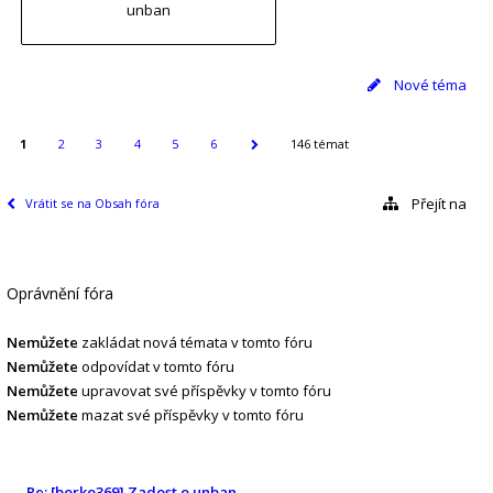
unban
Nové téma
1
2
3
4
5
6
146 témat
Přejít na
Vrátit se na Obsah fóra
Oprávnění fóra
Nemůžete
zakládat nová témata v tomto fóru
Nemůžete
odpovídat v tomto fóru
Nemůžete
upravovat své příspěvky v tomto fóru
Nemůžete
mazat své příspěvky v tomto fóru
Re: [borko369] Zadost o unban