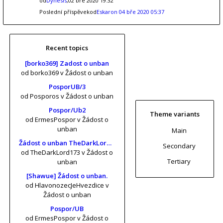
od
Dynesis
,02 bře 2020 19:32
Poslední příspěvekod
Eskaron
04 bře 2020 05:37
Recent topics
[borko369] Zadost o unban
od borko369
v Žádost o unban
PosporUB/3
od Posporos
v Žádost o unban
Pospor/Ub2
Theme variants
od ErmesPospor
v Žádost o
unban
Main
Žádost o unban TheDarkLord173 (risa11, KrtkuvDort, MrKrabs) [vol. 2]
Secondary
od TheDarkLord173
v Žádost o
Tertiary
unban
[Shawue] Žádost o unban.
od HlavonozecJeHvezdice
v
Žádost o unban
Pospor/UB
od ErmesPospor
v Žádost o