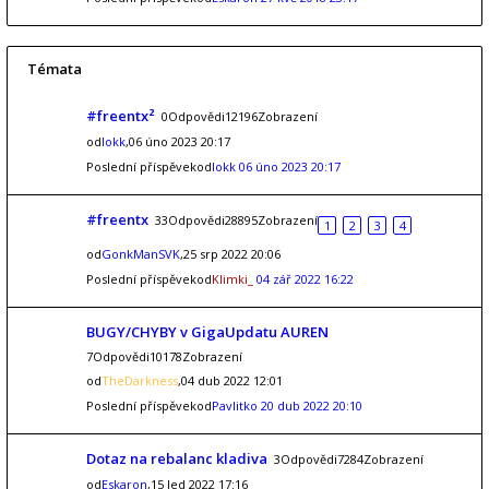
Témata
#freentx²
0Odpovědi12196Zobrazení
od
lokk
,06 úno 2023 20:17
Poslední příspěvekod
lokk
06 úno 2023 20:17
#freentx
33Odpovědi28895Zobrazení
1
2
3
4
od
GonkManSVK
,25 srp 2022 20:06
Poslední příspěvekod
Klimki_
04 zář 2022 16:22
BUGY/CHYBY v GigaUpdatu AUREN
7Odpovědi10178Zobrazení
od
TheDarkness
,04 dub 2022 12:01
Poslední příspěvekod
Pavlitko
20 dub 2022 20:10
Dotaz na rebalanc kladiva
3Odpovědi7284Zobrazení
od
Eskaron
,15 led 2022 17:16