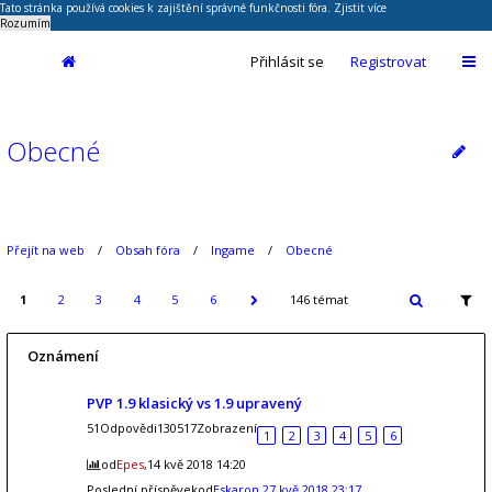
Tato stránka používá cookies k zajištění správné funkčnosti fóra.
Zjistit více
Rozumím
Přihlásit se
Registrovat
Obecné
Přejít na web
Obsah fóra
Ingame
Obecné
1
2
3
4
5
6
146 témat
Oznámení
PVP 1.9 klasický vs 1.9 upravený
51Odpovědi130517Zobrazení
1
2
3
4
5
6
od
Epes
,14 kvě 2018 14:20
Poslední příspěvekod
Eskaron
27 kvě 2018 23:17