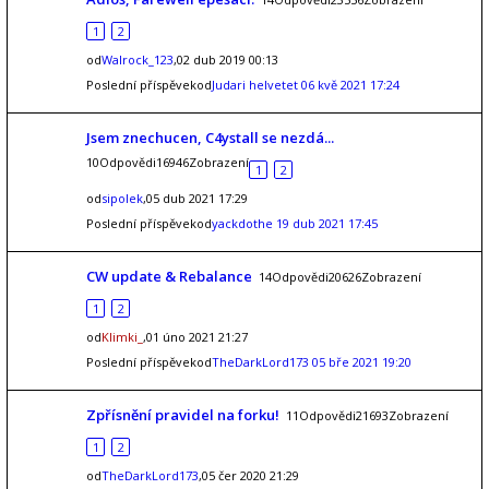
1
2
od
Walrock_123
,02 dub 2019 00:13
Poslední příspěvekod
Judari helvetet
06 kvě 2021 17:24
Jsem znechucen, C4ystall se nezdá...
10Odpovědi16946Zobrazení
1
2
od
sipolek
,05 dub 2021 17:29
Poslední příspěvekod
yackdothe
19 dub 2021 17:45
CW update & Rebalance
14Odpovědi20626Zobrazení
1
2
od
Klimki_
,01 úno 2021 21:27
Poslední příspěvekod
TheDarkLord173
05 bře 2021 19:20
Zpřísnění pravidel na forku!
11Odpovědi21693Zobrazení
1
2
od
TheDarkLord173
,05 čer 2020 21:29