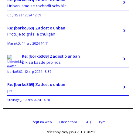
Unban jsme se rozhodli schválit.
Col
15 zář 2024 12:09
,
Re: [borko369] Zadost o unban
Proti, je to grázl a chuligán
MarekD
14 srp 2024 14:11
,
Re: [borko369] Zadost o unban
Dík za kazde pro hosi
borko369
12 srp 2024 18:37
,
Re: [borko369] Zadost o unban
pro
Struage_
10 srp 2024 14:58
,
Přejít na web
Obsah fóra
FAQ
Tým
Všechny časy jsou v
UTC+02:00