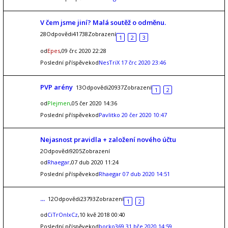
V čem jsme jiní? Malá soutěž o odměnu.
28Odpovědi41738Zobrazení
1
2
3
od
Epes
,09 črc 2020 22:28
Poslední příspěvekod
NesTriX
17 črc 2020 23:46
PVP arény
13Odpovědi20937Zobrazení
1
2
od
Plejmen
,05 čer 2020 14:36
Poslední příspěvekod
Pavlitko
20 čer 2020 10:47
Nejasnost pravidla + založení nového účtu
2Odpovědi9205Zobrazení
od
Rhaegar
,07 dub 2020 11:24
Poslední příspěvekod
Rhaegar
07 dub 2020 14:51
...
12Odpovědi23793Zobrazení
1
2
od
CiTrOnIxCz
,10 kvě 2018 00:40
Poslední příspěvekod
borko369
31 bře 2020 14:59