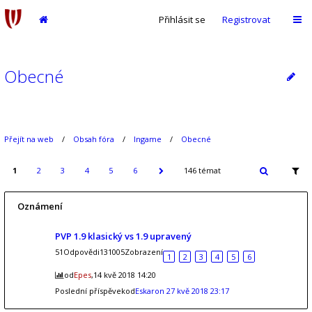
Přihlásit se
Registrovat
Obecné
Přejít na web
Obsah fóra
Ingame
Obecné
1
2
3
4
5
6
146 témat
Oznámení
PVP 1.9 klasický vs 1.9 upravený
51Odpovědi131005Zobrazení
1
2
3
4
5
6
od
Epes
,14 kvě 2018 14:20
Poslední příspěvekod
Eskaron
27 kvě 2018 23:17