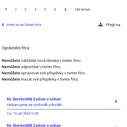
1
2
3
4
5
6
146 témat
Přejít na
Vrátit se na Obsah fóra
Oprávnění fóra
Nemůžete
zakládat nová témata v tomto fóru
Nemůžete
odpovídat v tomto fóru
Nemůžete
upravovat své příspěvky v tomto fóru
Nemůžete
mazat své příspěvky v tomto fóru
Re: [borko369] Zadost o unban
Unban jsme se rozhodli schválit.
Col
15 zář 2024 12:09
,
Re: [borko369] Zadost o unban