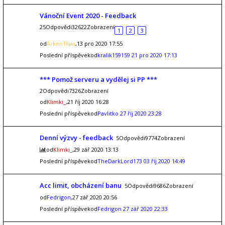
Vánoční Event 2020 - Feedback
25Odpovědi32622Zobrazení
1
2
3
od
ArkenThas
,13 pro 2020 17:55
Poslední příspěvekod
kralik159159
21 pro 2020 17:13
*** Pomož serveru a vydělej si PP ***
2Odpovědi7326Zobrazení
od
Klimki_
,21 říj 2020 16:28
Poslední příspěvekod
Pavlitko
27 říj 2020 23:28
Denní výzvy - feedback
5Odpovědi9774Zobrazení
od
Klimki_
,29 zář 2020 13:13
Poslední příspěvekod
TheDarkLord173
03 říj 2020 14:49
Acc limit, obcházení banu
5Odpovědi9686Zobrazení
od
Fedrigon
,27 zář 2020 20:56
Poslední příspěvekod
Fedrigon
27 zář 2020 22:33