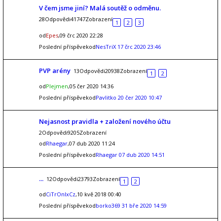
V čem jsme jiní? Malá soutěž o odměnu.
28Odpovědi41747Zobrazení
1
2
3
od
Epes
,09 črc 2020 22:28
Poslední příspěvekod
NesTriX
17 črc 2020 23:46
PVP arény
13Odpovědi20938Zobrazení
1
2
od
Plejmen
,05 čer 2020 14:36
Poslední příspěvekod
Pavlitko
20 čer 2020 10:47
Nejasnost pravidla + založení nového účtu
2Odpovědi9205Zobrazení
od
Rhaegar
,07 dub 2020 11:24
Poslední příspěvekod
Rhaegar
07 dub 2020 14:51
...
12Odpovědi23793Zobrazení
1
2
od
CiTrOnIxCz
,10 kvě 2018 00:40
Poslední příspěvekod
borko369
31 bře 2020 14:59