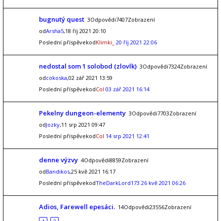
bugnutý quest
3Odpovědi7407Zobrazení
od
Arsha5
,18 říj 2021 20:10
Poslední příspěvekod
Klimki_
20 říj 2021 22:06
nedostal som 1 solobod (zlovlk)
3Odpovědi7324Zobrazení
od
cokoska
,02 zář 2021 13:59
Poslední příspěvekod
Col
03 zář 2021 16:14
Pekelny dungeon-elementy
3Odpovědi7703Zobrazení
od
Jozky
,11 srp 2021 09:47
Poslední příspěvekod
Col
14 srp 2021 12:41
denne výzvy
4Odpovědi8859Zobrazení
od
Bandikos
,25 kvě 2021 16:17
Poslední příspěvekod
TheDarkLord173
26 kvě 2021 06:26
Adios, Farewell epesáci.
14Odpovědi23556Zobrazení