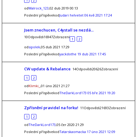
1
2
od
Walrock_123
,02 dub 2019 00:13
Poslední příspěvekod
Judari helvetet
06 kvě 2021 17:24
Jsem znechucen, C4ystall se nezdá...
10Odpovědi16947Zobrazení
1
2
od
sipolek
,05 dub 2021 17:29
Poslední příspěvekod
yackdothe
19 dub 2021 17:45
CW update & Rebalance
14Odpovědi20626Zobrazení
1
2
od
Klimki_
,01 úno 2021 21:27
Poslední příspěvekod
TheDarkLord173
05 bře 2021 19:20
Zpřísnění pravidel na forku!
11Odpovědi21693Zobrazení
1
2
od
TheDarkLord173
,05 čer 2020 21:29
Poslední příspěvekod
Tatarskaomacka
17 úno 2021 12:09