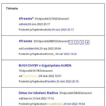
Témata
#freentx²
0Odpovědi12196Zobrazení
od
lokk
,06 úno 2023 20:17
Poslední příspěvekod
lokk
06 úno 2023 20:17
#freentx
33Odpovědi28895Zobrazení
1
2
3
4
od
GonkManSVK
,25 srp 2022 20:06
Poslední příspěvekod
Klimki_
04 zář 2022 16:22
BUGY/CHYBY v GigaUpdatu AUREN
7Odpovědi10178Zobrazení
od
TheDarkness
,04 dub 2022 12:01
Poslední příspěvekod
Pavlitko
20 dub 2022 20:10
Dotaz na rebalanc kladiva
3Odpovědi7284Zobrazení
od
Eskaron
,15 led 2022 17:16
Poslední příspěvekod
StrejdaRodec
24 led 2022 19:04