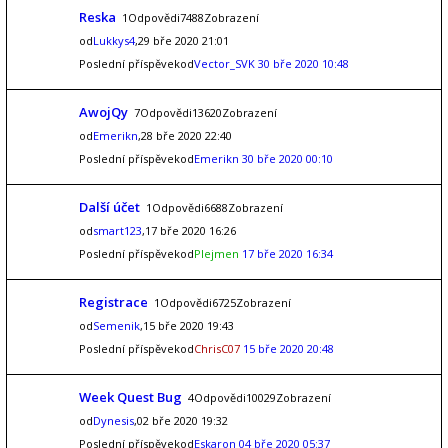
Reska
1Odpovědi7488Zobrazení
od
Lukkys4
,29 bře 2020 21:01
Poslední příspěvekod
Vector_SVK
30 bře 2020 10:48
AwojQy
7Odpovědi13620Zobrazení
od
Emerikn
,28 bře 2020 22:40
Poslední příspěvekod
Emerikn
30 bře 2020 00:10
Další účet
1Odpovědi6688Zobrazení
od
smart123
,17 bře 2020 16:26
Poslední příspěvekod
Plejmen
17 bře 2020 16:34
Registrace
1Odpovědi6725Zobrazení
od
Semenik
,15 bře 2020 19:43
Poslední příspěvekod
ChrisC07
15 bře 2020 20:48
Week Quest Bug
4Odpovědi10029Zobrazení
od
Dynesis
,02 bře 2020 19:32
Poslední příspěvekod
Eskaron
04 bře 2020 05:37