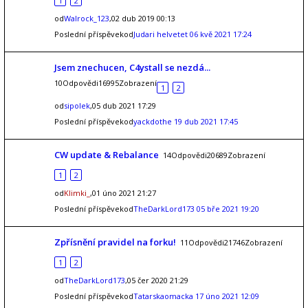
1
2
od
Walrock_123
,02 dub 2019 00:13
Poslední příspěvekod
Judari helvetet
06 kvě 2021 17:24
Jsem znechucen, C4ystall se nezdá...
10Odpovědi16995Zobrazení
1
2
od
sipolek
,05 dub 2021 17:29
Poslední příspěvekod
yackdothe
19 dub 2021 17:45
CW update & Rebalance
14Odpovědi20689Zobrazení
1
2
od
Klimki_
,01 úno 2021 21:27
Poslední příspěvekod
TheDarkLord173
05 bře 2021 19:20
Zpřísnění pravidel na forku!
11Odpovědi21746Zobrazení
1
2
od
TheDarkLord173
,05 čer 2020 21:29
Poslední příspěvekod
Tatarskaomacka
17 úno 2021 12:09