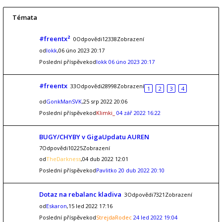
Témata
#freentx²
0Odpovědi12338Zobrazení
od
lokk
,06 úno 2023 20:17
Poslední příspěvekod
lokk
06 úno 2023 20:17
#freentx
33Odpovědi28998Zobrazení
1
2
3
4
od
GonkManSVK
,25 srp 2022 20:06
Poslední příspěvekod
Klimki_
04 zář 2022 16:22
BUGY/CHYBY v GigaUpdatu AUREN
7Odpovědi10225Zobrazení
od
TheDarkness
,04 dub 2022 12:01
Poslední příspěvekod
Pavlitko
20 dub 2022 20:10
Dotaz na rebalanc kladiva
3Odpovědi7321Zobrazení
od
Eskaron
,15 led 2022 17:16
Poslední příspěvekod
StrejdaRodec
24 led 2022 19:04