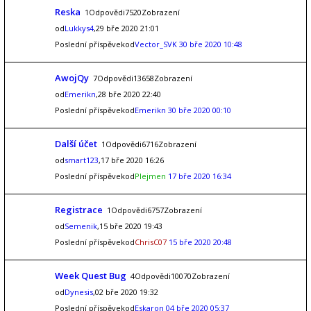
Reska
1Odpovědi7520Zobrazení
od
Lukkys4
,29 bře 2020 21:01
Poslední příspěvekod
Vector_SVK
30 bře 2020 10:48
AwojQy
7Odpovědi13658Zobrazení
od
Emerikn
,28 bře 2020 22:40
Poslední příspěvekod
Emerikn
30 bře 2020 00:10
Další účet
1Odpovědi6716Zobrazení
od
smart123
,17 bře 2020 16:26
Poslední příspěvekod
Plejmen
17 bře 2020 16:34
Registrace
1Odpovědi6757Zobrazení
od
Semenik
,15 bře 2020 19:43
Poslední příspěvekod
ChrisC07
15 bře 2020 20:48
Week Quest Bug
4Odpovědi10070Zobrazení
od
Dynesis
,02 bře 2020 19:32
Poslední příspěvekod
Eskaron
04 bře 2020 05:37