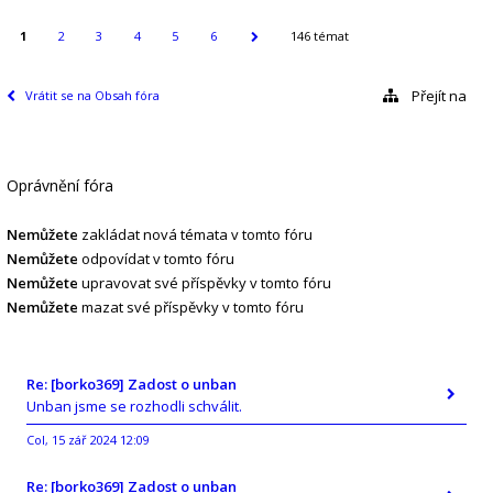
1
2
3
4
5
6
146 témat
Přejít na
Vrátit se na Obsah fóra
Oprávnění fóra
Nemůžete
zakládat nová témata v tomto fóru
Nemůžete
odpovídat v tomto fóru
Nemůžete
upravovat své příspěvky v tomto fóru
Nemůžete
mazat své příspěvky v tomto fóru
Re: [borko369] Zadost o unban
Unban jsme se rozhodli schválit.
Col
15 zář 2024 12:09
,
Re: [borko369] Zadost o unban