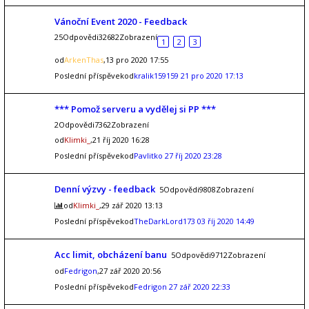
Vánoční Event 2020 - Feedback
25Odpovědi32682Zobrazení
1
2
3
od
ArkenThas
,13 pro 2020 17:55
Poslední příspěvekod
kralik159159
21 pro 2020 17:13
*** Pomož serveru a vydělej si PP ***
2Odpovědi7362Zobrazení
od
Klimki_
,21 říj 2020 16:28
Poslední příspěvekod
Pavlitko
27 říj 2020 23:28
Denní výzvy - feedback
5Odpovědi9808Zobrazení
od
Klimki_
,29 zář 2020 13:13
Poslední příspěvekod
TheDarkLord173
03 říj 2020 14:49
Acc limit, obcházení banu
5Odpovědi9712Zobrazení
od
Fedrigon
,27 zář 2020 20:56
Poslední příspěvekod
Fedrigon
27 zář 2020 22:33