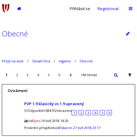
Přihlásit se
Registrovat
Obecné
Přejít na web
Obsah fóra
Ingame
Obecné
1
2
3
4
5
6
146 témat
Oznámení
PVP 1.9 klasický vs 1.9 upravený
51Odpovědi138473Zobrazení
1
2
3
4
5
6
od
Epes
,14 kvě 2018 14:20
Poslední příspěvekod
Eskaron
27 kvě 2018 23:17