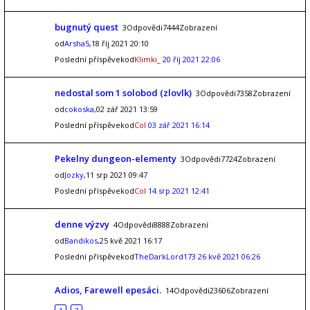
bugnutý quest
3Odpovědi7444Zobrazení
od
Arsha5
,18 říj 2021 20:10
Poslední příspěvekod
Klimki_
20 říj 2021 22:06
nedostal som 1 solobod (zlovlk)
3Odpovědi7358Zobrazení
od
cokoska
,02 zář 2021 13:59
Poslední příspěvekod
Col
03 zář 2021 16:14
Pekelny dungeon-elementy
3Odpovědi7724Zobrazení
od
Jozky
,11 srp 2021 09:47
Poslední příspěvekod
Col
14 srp 2021 12:41
denne výzvy
4Odpovědi8888Zobrazení
od
Bandikos
,25 kvě 2021 16:17
Poslední příspěvekod
TheDarkLord173
26 kvě 2021 06:26
Adios, Farewell epesáci.
14Odpovědi23606Zobrazení