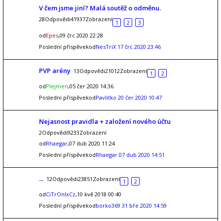
V čem jsme jiní? Malá soutěž o odměnu.
28Odpovědi41937Zobrazení
1
2
3
od
Epes
,09 črc 2020 22:28
Poslední příspěvekod
NesTriX
17 črc 2020 23:46
PVP arény
13Odpovědi21012Zobrazení
1
2
od
Plejmen
,05 čer 2020 14:36
Poslední příspěvekod
Pavlitko
20 čer 2020 10:47
Nejasnost pravidla + založení nového účtu
2Odpovědi9233Zobrazení
od
Rhaegar
,07 dub 2020 11:24
Poslední příspěvekod
Rhaegar
07 dub 2020 14:51
...
12Odpovědi23851Zobrazení
1
2
od
CiTrOnIxCz
,10 kvě 2018 00:40
Poslední příspěvekod
borko369
31 bře 2020 14:59