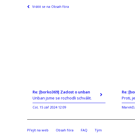
Vrátit se na Obsah fóra
Re: [borko369] Zadost o unban
Re: [b
Unban jsme se rozhodli schválit.
Proti, j
Col
15 zář 2024 12:09
MarekD
,
Přejít na web
Obsah fóra
FAQ
Tým