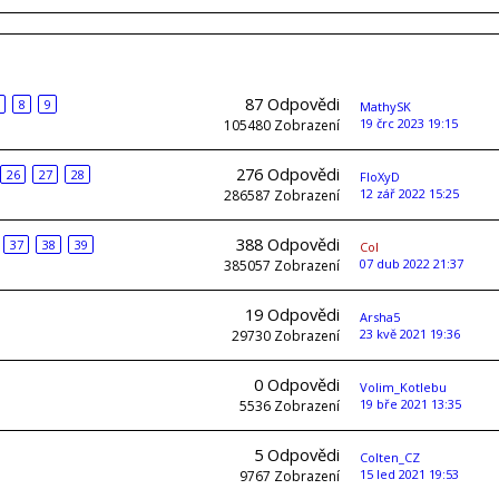
87
Odpovědi
8
9
MathySK
19 črc 2023 19:15
105480
Zobrazení
276
Odpovědi
26
27
28
FloXyD
12 zář 2022 15:25
286587
Zobrazení
388
Odpovědi
37
38
39
Col
07 dub 2022 21:37
385057
Zobrazení
19
Odpovědi
Arsha5
23 kvě 2021 19:36
29730
Zobrazení
0
Odpovědi
Volim_Kotlebu
19 bře 2021 13:35
5536
Zobrazení
5
Odpovědi
Colten_CZ
15 led 2021 19:53
9767
Zobrazení