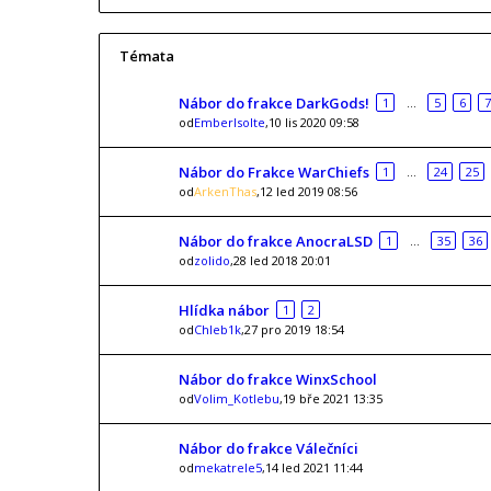
Témata
Nábor do frakce DarkGods!
1
…
5
6
7
od
EmberIsolte
,10 lis 2020 09:58
Nábor do Frakce WarChiefs
1
…
24
25
od
ArkenThas
,12 led 2019 08:56
Nábor do frakce AnocraLSD
1
…
35
36
od
zolido
,28 led 2018 20:01
Hlídka nábor
1
2
od
Chleb1k
,27 pro 2019 18:54
Nábor do frakce WinxSchool
od
Volim_Kotlebu
,19 bře 2021 13:35
Nábor do frakce Válečníci
od
mekatrele5
,14 led 2021 11:44