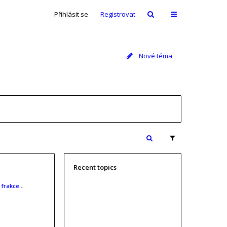
Přihlásit se
Registrovat
Nové téma
Recent topics
o frakce…