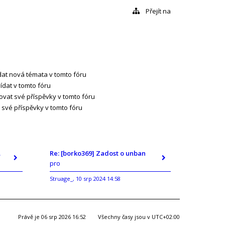
Přejít na
at nová témata v tomto fóru
dat v tomto fóru
vat své příspěvky v tomto fóru
své příspěvky v tomto fóru
ban
Re: [borko369] Zadost o unban
pro
Struage_
10 srp 2024 14:58
,
Právě je 06 srp 2026 16:52
Všechny časy jsou v
UTC+02:00