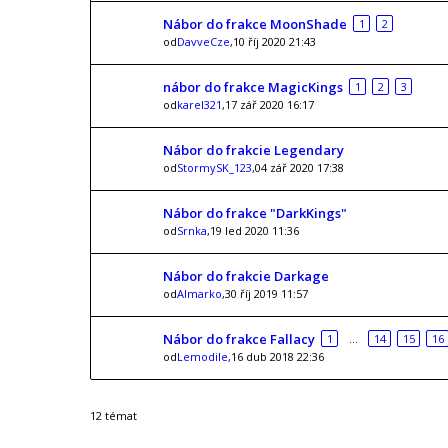
Nábor do frakce MoonShade
1
2
od
DavveCze
,10 říj 2020 21:43
nábor do frakce MagicKings
1
2
3
od
karel321
,17 zář 2020 16:17
Nábor do frakcie Legendary
od
StormySK_123
,04 zář 2020 17:38
Nábor do frakce "DarkKings"
od
Srnka
,19 led 2020 11:36
Nábor do frakcie Darkage
od
Almarko
,30 říj 2019 11:57
Nábor do frakce Fallacy
1
…
14
15
16
od
Lemodile
,16 dub 2018 22:36
12 témat