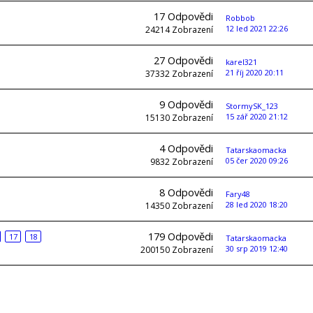
17
Odpovědi
Robbob
12 led 2021 22:26
24214
Zobrazení
27
Odpovědi
karel321
21 říj 2020 20:11
37332
Zobrazení
9
Odpovědi
StormySK_123
15 zář 2020 21:12
15130
Zobrazení
4
Odpovědi
Tatarskaomacka
05 čer 2020 09:26
9832
Zobrazení
8
Odpovědi
Fary48
28 led 2020 18:20
14350
Zobrazení
179
Odpovědi
17
18
Tatarskaomacka
30 srp 2019 12:40
200150
Zobrazení