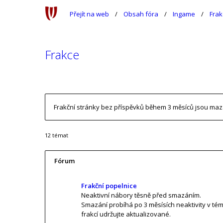
Přejít na web
Obsah fóra
Ingame
Frak
Frakce
Frakční stránky bez příspěvků během 3 měsíců jsou maz
12 témat
Fórum
Frakční popelnice
Neaktivní nábory těsně před smazáním.
Smazání probíhá po 3 měsísích neaktivity v tém
frakcí udržujte aktualizované.