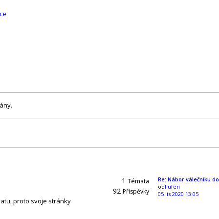
ce
ány.
Re: Nábor válečníku d
1
Témata
od
Fufen
92
Příspěvky
05 lis 2020 13:05
atu, proto svoje stránky