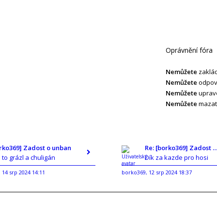
Oprávnění fóra
Nemůžete
zaklád
Nemůžete
odpoví
Nemůžete
upravo
Nemůžete
mazat 
orko369] Zadost o unban
Re: [borko369] Zadost o un
e to grázl a chuligán
Dík za kazde pro hosi
14 srp 2024 14:11
borko369
12 srp 2024 18:37
,
,