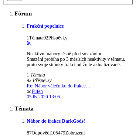
Fórum
Frakční popelnice
1Témata92Příspěvky
Neaktivní nábory těsně před smazáním.
Smazání probíhá po 3 měsísích neaktivity v tématu,
proto svoje stránky frakcí udržujte aktualizované.
1
Témata
92
Příspěvky
Re: Nábor válečníku do frakce…
od
Fufen
05 lis 2020 13:05
Témata
Nábor do frakce DarkGods!
87Odpovědi105479Zobrazení