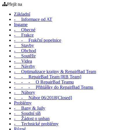
Přejít na
Základní
- Informace od AT
Ingame
- Obecné
- Frakce
- - Frakční popelnice
- Stavby
- Obchod
- Soutěže
- Videa
- Návrhy
- Optimalizace krajiny & RepairBad Team
- - RepairBad Team [RB Team]
- - - O RepairBad Teamu
- - - Přihlášky do RepairBad Teamu
- Nábory
- - Nábor 06/2018[Closed]
Problémy
- Bany & Jaily
- Soudní síň
- Žádost o unban
- Technické problémy
Různé