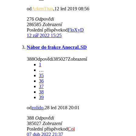
od
ArkenThas
,12 led 2019 08:56
276
Odpovědi
286585
Zobrazení
Poslední příspěvekod
FloXyD
12 zář 2022 15:25
Nábor do frakce AnocraLSD
388Odpovědi385027Zobrazení
1
…
35
36
37
38
39
od
zolido
,28 led 2018 20:01
388
Odpovědi
385027
Zobrazení
Poslední příspěvekod
Col
07 dub 2022 21:37