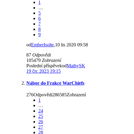
1
…
5
6
7
8
9
od
EmberIsolte
,10 lis 2020 09:58
87
Odpovědi
105479
Zobrazení
Poslední příspěvekod
MathySK
19 črc 2023 19:15
Nábor do Frakce WarChiefs
276Odpovědi286585Zobrazení
1
…
24
25
26
27
28