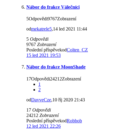
Nábor do frakce Válečníci
5Odpovědi9767Zobrazení
od
mekatrele5
,14 led 2021 11:44
5
Odpovědi
9767
Zobrazení
Poslední příspěvekod
Colten_CZ
15 led 2021 19:53
Nábor do frakce MoonShade
17Odpovědi24212Zobrazení
1
2
od
DavveCze
,10 říj 2020 21:43
17
Odpovědi
24212
Zobrazení
Poslední příspěvekod
Robbob
12 led 2021 22:26