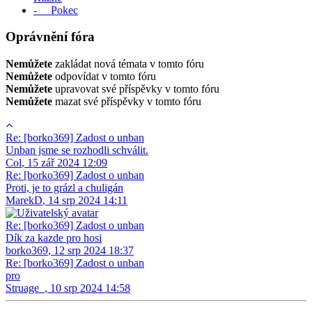
- Pokec
Oprávnění fóra
Nemůžete
zakládat nová témata v tomto fóru
Nemůžete
odpovídat v tomto fóru
Nemůžete
upravovat své příspěvky v tomto fóru
Nemůžete
mazat své příspěvky v tomto fóru
Re: [borko369] Zadost o unban
Unban jsme se rozhodli schválit.
Col
,
15 zář 2024 12:09
Re: [borko369] Zadost o unban
Proti, je to grázl a chuligán
MarekD
,
14 srp 2024 14:11
Re: [borko369] Zadost o unban
Dík za kazde pro hosi
borko369
,
12 srp 2024 18:37
Re: [borko369] Zadost o unban
pro
Struage_
,
10 srp 2024 14:58