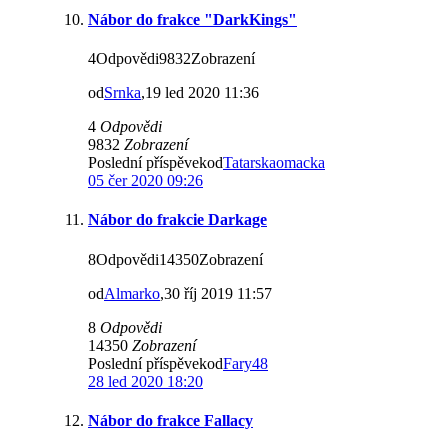
Nábor do frakce "DarkKings"
4Odpovědi9832Zobrazení
od
Srnka
,19 led 2020 11:36
4
Odpovědi
9832
Zobrazení
Poslední příspěvekod
Tatarskaomacka
05 čer 2020 09:26
Nábor do frakcie Darkage
8Odpovědi14350Zobrazení
od
Almarko
,30 říj 2019 11:57
8
Odpovědi
14350
Zobrazení
Poslední příspěvekod
Fary48
28 led 2020 18:20
Nábor do frakce Fallacy