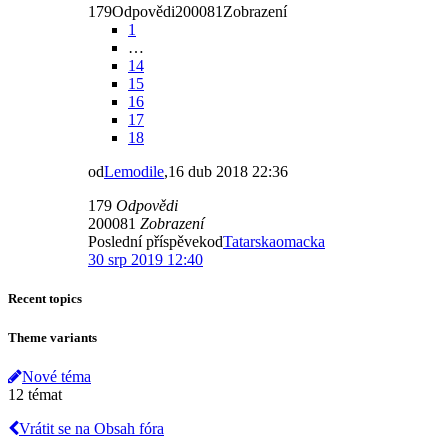
179Odpovědi200081Zobrazení
1
…
14
15
16
17
18
od
Lemodile
,16 dub 2018 22:36
179
Odpovědi
200081
Zobrazení
Poslední příspěvekod
Tatarskaomacka
30 srp 2019 12:40
Recent topics
Theme variants
Nové téma
12 témat
Vrátit se na Obsah fóra