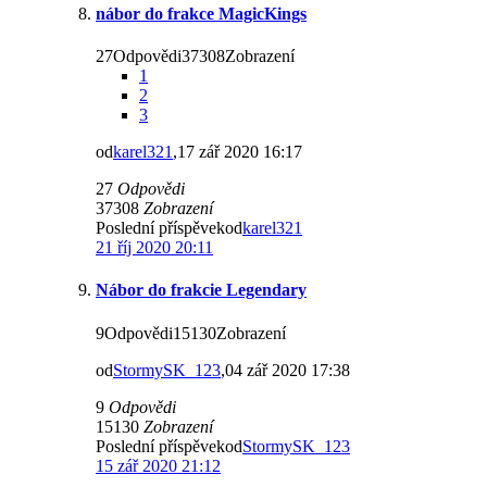
nábor do frakce MagicKings
27Odpovědi37308Zobrazení
1
2
3
od
karel321
,17 zář 2020 16:17
27
Odpovědi
37308
Zobrazení
Poslední příspěvekod
karel321
21 říj 2020 20:11
Nábor do frakcie Legendary
9Odpovědi15130Zobrazení
od
StormySK_123
,04 zář 2020 17:38
9
Odpovědi
15130
Zobrazení
Poslední příspěvekod
StormySK_123
15 zář 2020 21:12