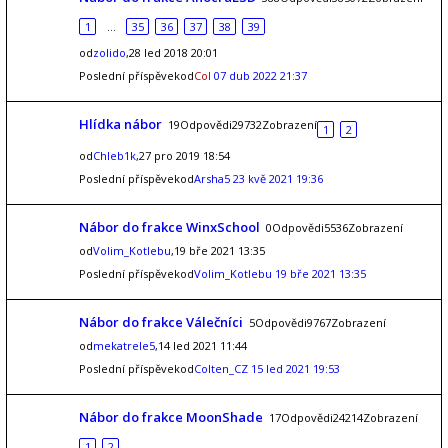
1
…
35
36
37
38
39
od
zolido
,28 led 2018 20:01
Poslední příspěvekod
Col
07 dub 2022 21:37
Hlídka nábor
19Odpovědi29732Zobrazení
1
2
od
Chleb1k
,27 pro 2019 18:54
Poslední příspěvekod
Arsha5
23 kvě 2021 19:36
Nábor do frakce WinxSchool
0Odpovědi5536Zobrazení
od
Volim_Kotlebu
,19 bře 2021 13:35
Poslední příspěvekod
Volim_Kotlebu
19 bře 2021 13:35
Nábor do frakce Válečníci
5Odpovědi9767Zobrazení
od
mekatrele5
,14 led 2021 11:44
Poslední příspěvekod
Colten_CZ
15 led 2021 19:53
Nábor do frakce MoonShade
17Odpovědi24214Zobrazení
1
2