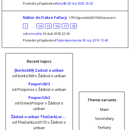
Poslední příspěvekod
Fary48
28 led 2020 18:20
Nábor do frakce Fallacy
179Odpovědi200194Zobrazení
1
…
14
15
16
17
18
od
Lemodile
,16 dub 2018 22:36
Poslední příspěvekod
Tatarskaomacka
30 srp 2019 12:40
Recent topics
[borko369] Zadost o unban
od borko369
v Žádost o unban
PosporUB/3
od Posporos
v Žádost o unban
Pospor/Ub2
Theme variants
od ErmesPospor
v Žádost o
unban
Main
Žádost o unban TheDarkLord173 (risa11, KrtkuvDort, MrKrabs) [vol. 2]
Secondary
od TheDarkLord173
v Žádost o
Tertiary
unban