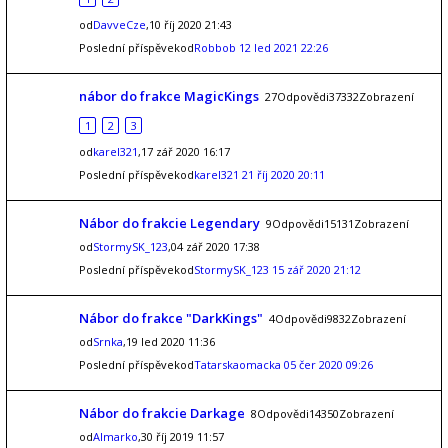
od
DavveCze
,10 říj 2020 21:43
Poslední příspěvekod
Robbob
12 led 2021 22:26
nábor do frakce MagicKings
27Odpovědi37332Zobrazení
1
2
3
od
karel321
,17 zář 2020 16:17
Poslední příspěvekod
karel321
21 říj 2020 20:11
Nábor do frakcie Legendary
9Odpovědi15131Zobrazení
od
StormySK_123
,04 zář 2020 17:38
Poslední příspěvekod
StormySK_123
15 zář 2020 21:12
Nábor do frakce "DarkKings"
4Odpovědi9832Zobrazení
od
Srnka
,19 led 2020 11:36
Poslední příspěvekod
Tatarskaomacka
05 čer 2020 09:26
Nábor do frakcie Darkage
8Odpovědi14350Zobrazení
od
Almarko
,30 říj 2019 11:57