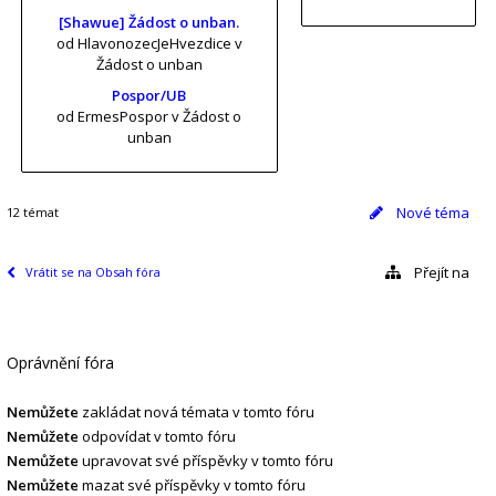
[Shawue] Žádost o unban.
od HlavonozecJeHvezdice
v
Žádost o unban
Pospor/UB
od ErmesPospor
v Žádost o
unban
Nové téma
12 témat
Přejít na
Vrátit se na Obsah fóra
Oprávnění fóra
Nemůžete
zakládat nová témata v tomto fóru
Nemůžete
odpovídat v tomto fóru
Nemůžete
upravovat své příspěvky v tomto fóru
Nemůžete
mazat své příspěvky v tomto fóru