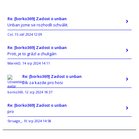
Re: [borko369] Zadost o unban
Unban jsme se rozhodli schválit.
Col
15 zář 2024 12:09
,
Re: [borko369] Zadost o unban
Proti, je to grázl a chuligán
MarekD
14 srp 2024 14:11
,
Re: [borko369] Zadost o unban
Dík za kazde pro hosi
borko369
12 srp 2024 18:37
,
Re: [borko369] Zadost o unban
pro
Struage_
10 srp 2024 14:58
,