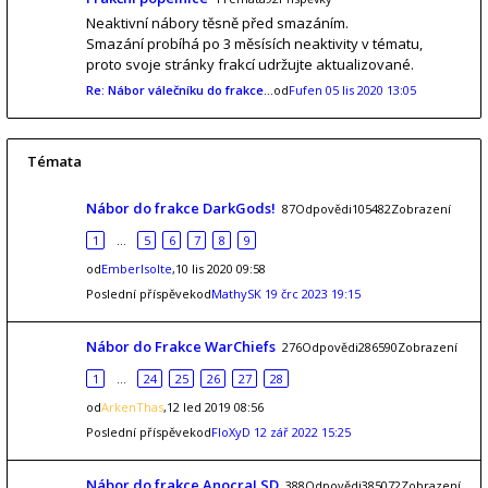
Neaktivní nábory těsně před smazáním.
Smazání probíhá po 3 měsísích neaktivity v tématu,
proto svoje stránky frakcí udržujte aktualizované.
Re: Nábor válečníku do frakce…
od
Fufen
05 lis 2020 13:05
Témata
Nábor do frakce DarkGods!
87Odpovědi105482Zobrazení
1
…
5
6
7
8
9
od
EmberIsolte
,10 lis 2020 09:58
Poslední příspěvekod
MathySK
19 črc 2023 19:15
Nábor do Frakce WarChiefs
276Odpovědi286590Zobrazení
1
…
24
25
26
27
28
od
ArkenThas
,12 led 2019 08:56
Poslední příspěvekod
FloXyD
12 zář 2022 15:25
Nábor do frakce AnocraLSD
388Odpovědi385072Zobrazení