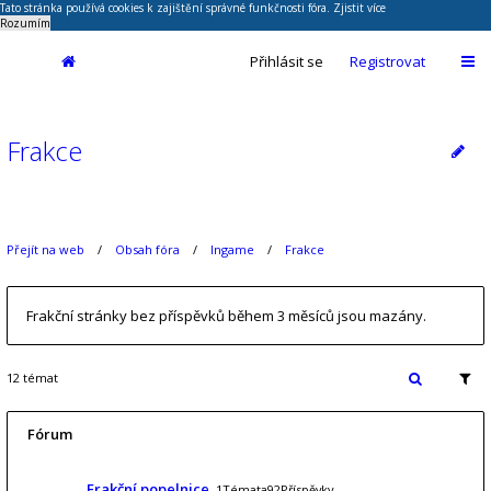
Tato stránka používá cookies k zajištění správné funkčnosti fóra.
Zjistit více
Rozumím
Přihlásit se
Registrovat
Frakce
Přejít na web
Obsah fóra
Ingame
Frakce
Frakční stránky bez příspěvků během 3 měsíců jsou mazány.
12 témat
Fórum
Frakční popelnice
1Témata92Příspěvky