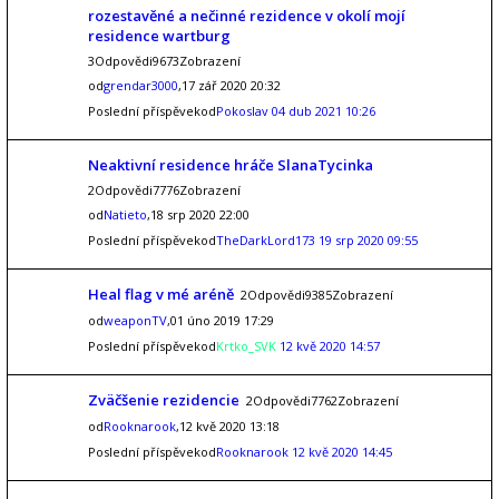
rozestavěné a nečinné rezidence v okolí mojí
residence wartburg
3Odpovědi9673Zobrazení
od
grendar3000
,17 zář 2020 20:32
Poslední příspěvekod
Pokoslav
04 dub 2021 10:26
Neaktivní residence hráče SlanaTycinka
2Odpovědi7776Zobrazení
od
Natieto
,18 srp 2020 22:00
Poslední příspěvekod
TheDarkLord173
19 srp 2020 09:55
Heal flag v mé aréně
2Odpovědi9385Zobrazení
od
weaponTV
,01 úno 2019 17:29
Poslední příspěvekod
Krtko_SVK
12 kvě 2020 14:57
Zväčšenie rezidencie
2Odpovědi7762Zobrazení
od
Rooknarook
,12 kvě 2020 13:18
Poslední příspěvekod
Rooknarook
12 kvě 2020 14:45