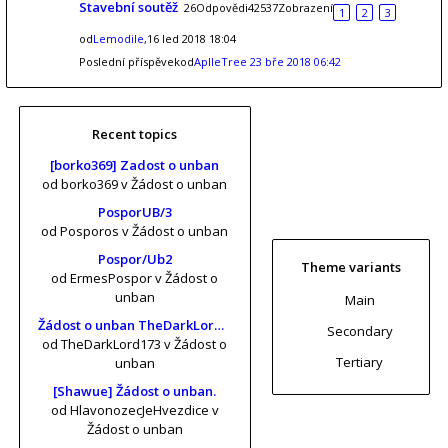
Stavební soutěž
26Odpovědi42537Zobrazení
1
2
3
od
Lemodile
,16 led 2018 18:04
Poslední příspěvekod
AplleTree
23 bře 2018 06:42
Recent topics
[borko369] Zadost o unban
od borko369
v Žádost o unban
PosporUB/3
od Posporos
v Žádost o unban
Pospor/Ub2
Theme variants
od ErmesPospor
v Žádost o
unban
Main
Žádost o unban TheDarkLord173 (risa11, KrtkuvDort, MrKrabs) [vol. 2]
Secondary
od TheDarkLord173
v Žádost o
Tertiary
unban
[Shawue] Žádost o unban.
od HlavonozecJeHvezdice
v
Žádost o unban