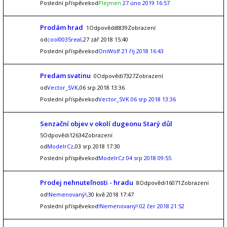
Poslední příspěvekod
Plejmen
27 úno 2019 16:57
Prodám hrad
1Odpovědi8839Zobrazení
od
cool0035real
,27 zář 2018 15:40
Poslední příspěvekod
OniWolf
21 říj 2018 16:43
Predam svatinu
0Odpovědi7327Zobrazení
od
Vector_SVK
,06 srp 2018 13:36
Poslední příspěvekod
Vector_SVK
06 srp 2018 13:36
Senzační objev v okolí dugeonu Starý důl
5Odpovědi12634Zobrazení
od
ModelrCz
,03 srp 2018 17:30
Poslední příspěvekod
ModelrCz
04 srp 2018 09:55
Prodej nehnuteľnosti - hradu
8Odpovědi16071Zobrazení
od
!Nemenovaný!
,30 kvě 2018 17:47
Poslední příspěvekod
!Nemenovaný!
02 čer 2018 21:52