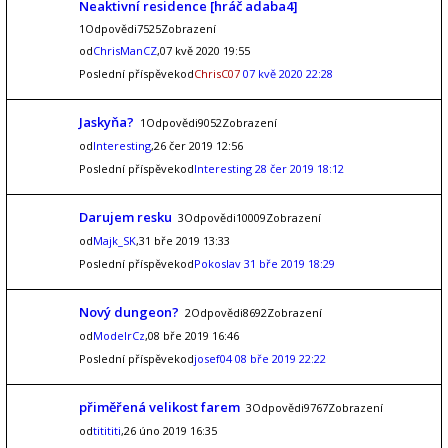
Neaktivní residence [hráč adaba4]
1Odpovědi7525Zobrazení
od
ChrisManCZ
,07 kvě 2020 19:55
Poslední příspěvekod
ChrisC07
07 kvě 2020 22:28
Jaskyňa?
1Odpovědi9052Zobrazení
od
Interesting
,26 čer 2019 12:56
Poslední příspěvekod
Interesting
28 čer 2019 18:12
Darujem resku
3Odpovědi10009Zobrazení
od
Majk_SK
,31 bře 2019 13:33
Poslední příspěvekod
Pokoslav
31 bře 2019 18:29
Nový dungeon?
2Odpovědi8692Zobrazení
od
ModelrCz
,08 bře 2019 16:46
Poslední příspěvekod
josef04
08 bře 2019 22:22
přiměřená velikost farem
3Odpovědi9767Zobrazení
od
titititi
,26 úno 2019 16:35