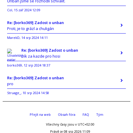
Unban jsme se rozhodli schválit.
Col
15 zář 2024 12:09
,
Re: [borko369] Zadost o unban
Proti, je to grázl a chuligán
MarekD
14 srp 2024 14:11
,
Re: [borko369] Zadost o unban
Dík za kazde pro hosi
borko369
12 srp 2024 18:37
,
Re: [borko369] Zadost o unban
pro
Struage_
10 srp 2024 14:58
,
Přejít na web
Obsah fóra
FAQ
Tým
Všechny časy jsou v
UTC+02:00
Právě je 08 srp 2026 11:09