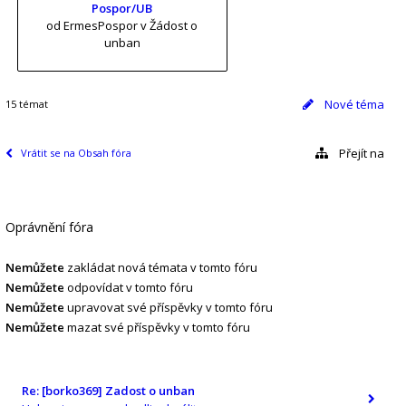
Pospor/UB
od ErmesPospor
v Žádost o
unban
Nové téma
15 témat
Přejít na
Vrátit se na Obsah fóra
Oprávnění fóra
Nemůžete
zakládat nová témata v tomto fóru
Nemůžete
odpovídat v tomto fóru
Nemůžete
upravovat své příspěvky v tomto fóru
Nemůžete
mazat své příspěvky v tomto fóru
Re: [borko369] Zadost o unban