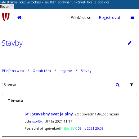
Tato stránka používá cookies k zajištění správné funkčnosti fóra.
Zjistit více
Rozumím
Přihlásit se
Registrovat
Stavby
Přejít na web
Obsah fóra
Ingame
Stavby
15 témat
Témata
[✔] Stavebný svet je plný
2Odpovědi11786Zobrazení
od
miso4Skill
,07 lis 2021 11:17
Poslední příspěvekod
Krtko_SVK
08 lis 2021 20:08