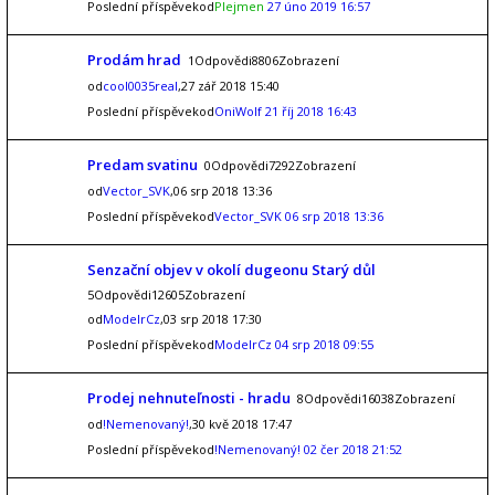
Poslední příspěvekod
Plejmen
27 úno 2019 16:57
Prodám hrad
1Odpovědi8806Zobrazení
od
cool0035real
,27 zář 2018 15:40
Poslední příspěvekod
OniWolf
21 říj 2018 16:43
Predam svatinu
0Odpovědi7292Zobrazení
od
Vector_SVK
,06 srp 2018 13:36
Poslední příspěvekod
Vector_SVK
06 srp 2018 13:36
Senzační objev v okolí dugeonu Starý důl
5Odpovědi12605Zobrazení
od
ModelrCz
,03 srp 2018 17:30
Poslední příspěvekod
ModelrCz
04 srp 2018 09:55
Prodej nehnuteľnosti - hradu
8Odpovědi16038Zobrazení
od
!Nemenovaný!
,30 kvě 2018 17:47
Poslední příspěvekod
!Nemenovaný!
02 čer 2018 21:52