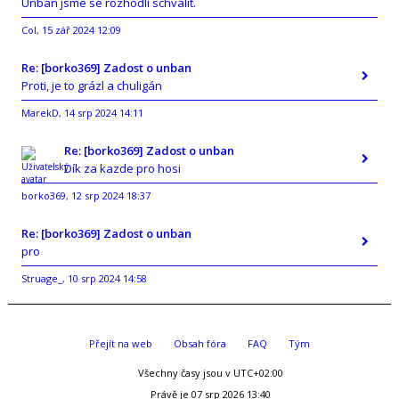
Unban jsme se rozhodli schválit.
Col
15 zář 2024 12:09
,
Re: [borko369] Zadost o unban
Proti, je to grázl a chuligán
MarekD
14 srp 2024 14:11
,
Re: [borko369] Zadost o unban
Dík za kazde pro hosi
borko369
12 srp 2024 18:37
,
Re: [borko369] Zadost o unban
pro
Struage_
10 srp 2024 14:58
,
Přejít na web
Obsah fóra
FAQ
Tým
Všechny časy jsou v
UTC+02:00
Právě je 07 srp 2026 13:40