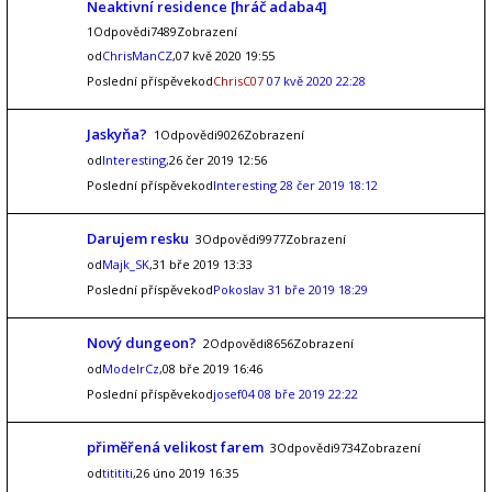
Neaktivní residence [hráč adaba4]
1Odpovědi7489Zobrazení
od
ChrisManCZ
,07 kvě 2020 19:55
Poslední příspěvekod
ChrisC07
07 kvě 2020 22:28
Jaskyňa?
1Odpovědi9026Zobrazení
od
Interesting
,26 čer 2019 12:56
Poslední příspěvekod
Interesting
28 čer 2019 18:12
Darujem resku
3Odpovědi9977Zobrazení
od
Majk_SK
,31 bře 2019 13:33
Poslední příspěvekod
Pokoslav
31 bře 2019 18:29
Nový dungeon?
2Odpovědi8656Zobrazení
od
ModelrCz
,08 bře 2019 16:46
Poslední příspěvekod
josef04
08 bře 2019 22:22
přiměřená velikost farem
3Odpovědi9734Zobrazení
od
titititi
,26 úno 2019 16:35