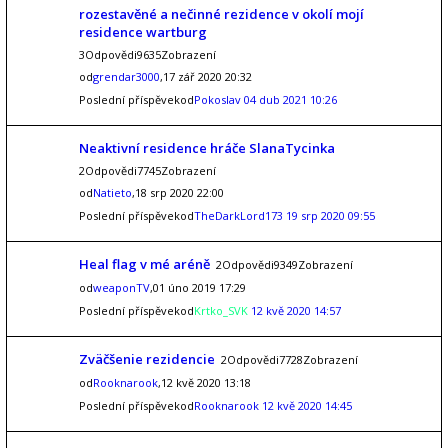
rozestavěné a nečinné rezidence v okolí mojí
residence wartburg
3Odpovědi9635Zobrazení
od
grendar3000
,17 zář 2020 20:32
Poslední příspěvekod
Pokoslav
04 dub 2021 10:26
Neaktivní residence hráče SlanaTycinka
2Odpovědi7745Zobrazení
od
Natieto
,18 srp 2020 22:00
Poslední příspěvekod
TheDarkLord173
19 srp 2020 09:55
Heal flag v mé aréně
2Odpovědi9349Zobrazení
od
weaponTV
,01 úno 2019 17:29
Poslední příspěvekod
Krtko_SVK
12 kvě 2020 14:57
Zväčšenie rezidencie
2Odpovědi7728Zobrazení
od
Rooknarook
,12 kvě 2020 13:18
Poslední příspěvekod
Rooknarook
12 kvě 2020 14:45