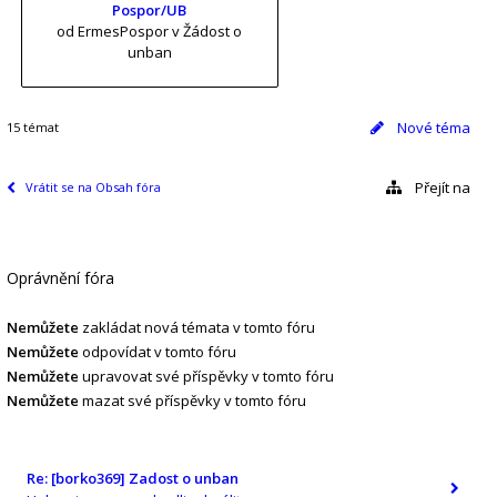
Pospor/UB
od ErmesPospor
v Žádost o
unban
Nové téma
15 témat
Přejít na
Vrátit se na Obsah fóra
Oprávnění fóra
Nemůžete
zakládat nová témata v tomto fóru
Nemůžete
odpovídat v tomto fóru
Nemůžete
upravovat své příspěvky v tomto fóru
Nemůžete
mazat své příspěvky v tomto fóru
Re: [borko369] Zadost o unban