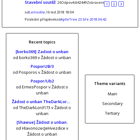
Stavební soutěž
26Odpovědi42449Zobrazení
1
2
3
od
Lemodile
,16 led 2018 18:04
Poslední příspěvekod
AplleTree
23 bře 2018 06:42
Recent topics
[borko369] Zadost o unban
od borko369
v Žádost o unban
PosporUB/3
od Posporos
v Žádost o unban
Pospor/Ub2
Theme variants
od ErmesPospor
v Žádost o
unban
Main
Žádost o unban TheDarkLord173 (risa11, KrtkuvDort, MrKrabs) [vol. 2]
Secondary
od TheDarkLord173
v Žádost o
Tertiary
unban
[Shawue] Žádost o unban.
od HlavonozecJeHvezdice
v
Žádost o unban