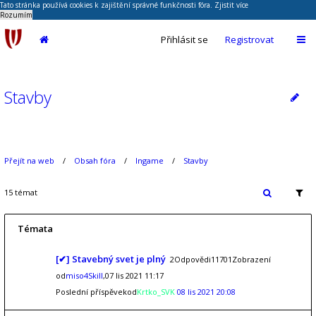
Tato stránka používá cookies k zajištění správné funkčnosti fóra.
Zjistit více
Rozumím
Přihlásit se
Registrovat
Stavby
Přejít na web
Obsah fóra
Ingame
Stavby
15 témat
Témata
[✔] Stavebný svet je plný
2Odpovědi11701Zobrazení
od
miso4Skill
,07 lis 2021 11:17
Poslední příspěvekod
Krtko_SVK
08 lis 2021 20:08