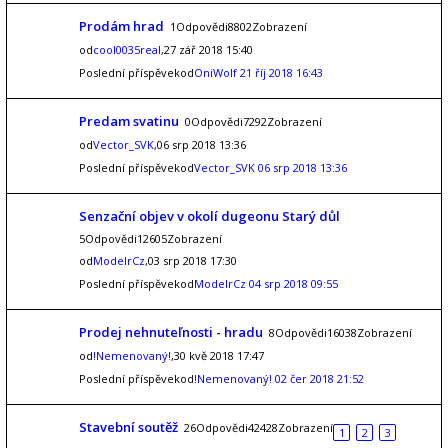
Prodám hrad
1Odpovědi8802Zobrazení
od
cool0035real
,27 zář 2018 15:40
Poslední příspěvekod
OniWolf
21 říj 2018 16:43
Predam svatinu
0Odpovědi7292Zobrazení
od
Vector_SVK
,06 srp 2018 13:36
Poslední příspěvekod
Vector_SVK
06 srp 2018 13:36
Senzační objev v okolí dugeonu Starý důl
5Odpovědi12605Zobrazení
od
ModelrCz
,03 srp 2018 17:30
Poslední příspěvekod
ModelrCz
04 srp 2018 09:55
Prodej nehnuteľnosti - hradu
8Odpovědi16038Zobrazení
od
!Nemenovaný!
,30 kvě 2018 17:47
Poslední příspěvekod
!Nemenovaný!
02 čer 2018 21:52
Stavební soutěž
26Odpovědi42428Zobrazení
1
2
3