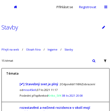
Přihlásit se
Registrovat
Stavby
Přejít na web
Obsah fóra
Ingame
Stavby
15 témat
Témata
[✔] Stavebný svet je plný
2Odpovědi11696Zobrazení
od
miso4Skill
,07 lis 2021 11:17
Poslední příspěvekod
Krtko_SVK
08 lis 2021 20:08
rozestavěné a nečinné rezidence v okolí mojí