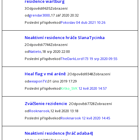
residence wartburg
3Odpovědi9635Zobrazení
od
grendar3000
,17 zář 2020 20:32
Poslední příspěvekod
Pokoslav
04 dub 2021 10:26
Neaktivní residence hráče SlanaTycinka
2Odpovědi7744Zobrazení
od
Natieto
,18 srp 2020 22:00
Poslední příspěvekod
TheDarkLord173
19 srp 2020 09:55
Heal flag v mé aréně
2Odpovědi9348Zobrazení
od
weaponTV
,01 úno 2019 17:29
Poslední příspěvekod
Krtko_SVK
12 kvě 2020 14:57
Zväčšenie rezidencie
2Odpovědi7728Zobrazení
od
Rooknarook
,12 kvě 2020 13:18
Poslední příspěvekod
Rooknarook
12 kvě 2020 14:45
Neaktivní residence [hráč adaba4]