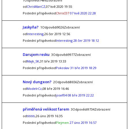
1Odpovědi7486Zobrazení
od
ChrisManCZ
,07 kvě 2020 19:55
Poslední příspěvekod
ChrisC07
07 kvě 2020 22:28
Jaskyňa?
1Odpovědi9026Zobrazení
od
Interesting
,26 čer 2019 12:56
Poslední příspěvekod
Interesting
28 čer 2019 18:12
Darujem resku
3Odpovědi9977Zobrazení
od
Majk_SK
,31 bře 2019 13:33
Poslední příspěvekod
Pokoslav
31 bře 2019 18:29
Nový dungeon?
2Odpovědi8656Zobrazení
od
ModelrCz
,08 bře 2019 16:46
Poslední příspěvekod
josef04
08 bře 2019 22:22
přiměřená velikost farem
3Odpovědi9734Zobrazení
od
titititi
,26 úno 2019 16:35
Poslední příspěvekod
Plejmen
27 úno 2019 16:57