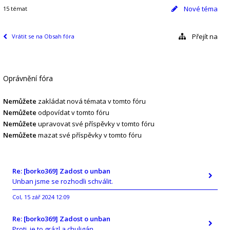
Nové téma
15 témat
Přejít na
Vrátit se na Obsah fóra
Oprávnění fóra
Nemůžete
zakládat nová témata v tomto fóru
Nemůžete
odpovídat v tomto fóru
Nemůžete
upravovat své příspěvky v tomto fóru
Nemůžete
mazat své příspěvky v tomto fóru
Re: [borko369] Zadost o unban
Unban jsme se rozhodli schválit.
Col
15 zář 2024 12:09
,
Re: [borko369] Zadost o unban
Proti, je to grázl a chuligán