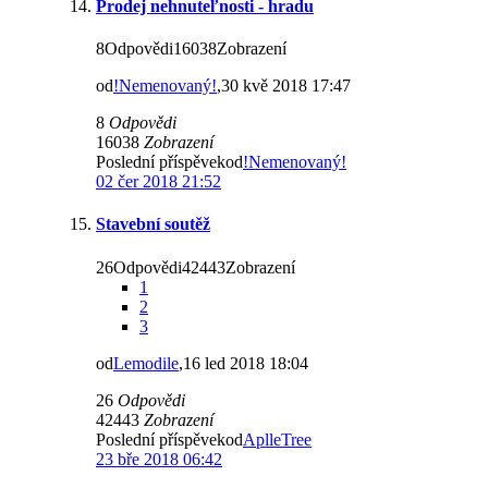
Prodej nehnuteľnosti - hradu
8Odpovědi16038Zobrazení
od
!Nemenovaný!
,30 kvě 2018 17:47
8
Odpovědi
16038
Zobrazení
Poslední příspěvekod
!Nemenovaný!
02 čer 2018 21:52
Stavební soutěž
26Odpovědi42443Zobrazení
1
2
3
od
Lemodile
,16 led 2018 18:04
26
Odpovědi
42443
Zobrazení
Poslední příspěvekod
AplleTree
23 bře 2018 06:42