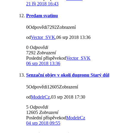
21 říj 2018 16:43
Predam svatinu
0Odpovědi7292Zobrazení
od
Vector_SVK
,06 srp 2018 13:36
0
Odpovědi
7292
Zobrazení
Poslední příspěvekod
Vector_SVK
06 srp 2018 13:36
Senzační objev v okolí dugeonu Starý důl
5Odpovědi12605Zobrazení
od
ModelrCz
,03 srp 2018 17:30
5
Odpovědi
12605
Zobrazení
Poslední příspěvekod
ModelrCz
04 srp 2018 09:55