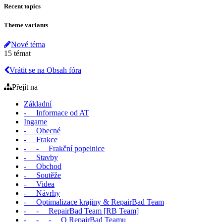
Recent topics
Theme variants
Nové téma
15 témat
Vrátit se na Obsah fóra
Přejít na
Základní
- Informace od AT
Ingame
- Obecné
- Frakce
- - Frakční popelnice
- Stavby
- Obchod
- Soutěže
- Videa
- Návrhy
- Optimalizace krajiny & RepairBad Team
- - RepairBad Team [RB Team]
- - - O RepairBad Teamu