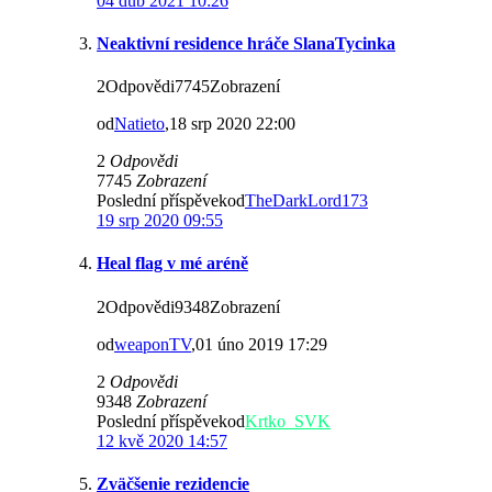
04 dub 2021 10:26
Neaktivní residence hráče SlanaTycinka
2Odpovědi7745Zobrazení
od
Natieto
,18 srp 2020 22:00
2
Odpovědi
7745
Zobrazení
Poslední příspěvekod
TheDarkLord173
19 srp 2020 09:55
Heal flag v mé aréně
2Odpovědi9348Zobrazení
od
weaponTV
,01 úno 2019 17:29
2
Odpovědi
9348
Zobrazení
Poslední příspěvekod
Krtko_SVK
12 kvě 2020 14:57
Zväčšenie rezidencie