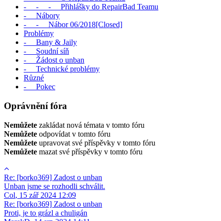
- - - Přihlášky do RepairBad Teamu
- Nábory
- - Nábor 06/2018[Closed]
Problémy
- Bany & Jaily
- Soudní síň
- Žádost o unban
- Technické problémy
Různé
- Pokec
Oprávnění fóra
Nemůžete
zakládat nová témata v tomto fóru
Nemůžete
odpovídat v tomto fóru
Nemůžete
upravovat své příspěvky v tomto fóru
Nemůžete
mazat své příspěvky v tomto fóru
Re: [borko369] Zadost o unban
Unban jsme se rozhodli schválit.
Col
,
15 zář 2024 12:09
Re: [borko369] Zadost o unban
Proti, je to grázl a chuligán