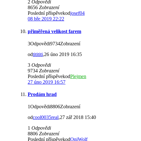
2
Odpovědi
8656
Zobrazení
Poslední příspěvekod
josef04
08 bře 2019 22:22
přiměřená velikost farem
3Odpovědi9734Zobrazení
od
titititi
,26 úno 2019 16:35
3
Odpovědi
9734
Zobrazení
Poslední příspěvekod
Plejmen
27 úno 2019 16:57
Prodám hrad
1Odpovědi8806Zobrazení
od
cool0035real
,27 zář 2018 15:40
1
Odpovědi
8806
Zobrazení
Poslední příspěvekod
OniWolf