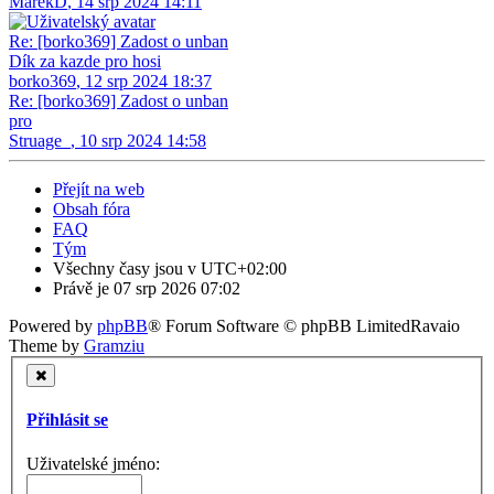
MarekD
,
14 srp 2024 14:11
Re: [borko369] Zadost o unban
Dík za kazde pro hosi
borko369
,
12 srp 2024 18:37
Re: [borko369] Zadost o unban
pro
Struage_
,
10 srp 2024 14:58
Přejít na web
Obsah fóra
FAQ
Tým
Všechny časy jsou v
UTC+02:00
Právě je 07 srp 2026 07:02
Powered by
phpBB
® Forum Software © phpBB Limited
Ravaio
Theme by
Gramziu
Přihlásit se
Uživatelské jméno: