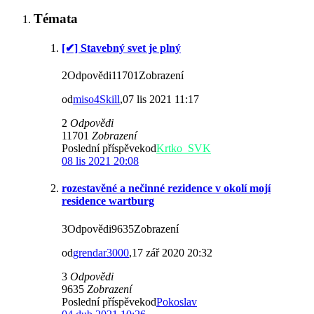
Témata
[✔] Stavebný svet je plný
2Odpovědi11701Zobrazení
od
miso4Skill
,07 lis 2021 11:17
2
Odpovědi
11701
Zobrazení
Poslední příspěvekod
Krtko_SVK
08 lis 2021 20:08
rozestavěné a nečinné rezidence v okolí mojí
residence wartburg
3Odpovědi9635Zobrazení
od
grendar3000
,17 zář 2020 20:32
3
Odpovědi
9635
Zobrazení
Poslední příspěvekod
Pokoslav