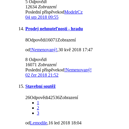
5
Odpovědi
12634
Zobrazení
Poslední příspěvekod
ModelrCz
04 srp 2018 09:55
Prodej nehnuteľnosti - hradu
8Odpovědi16071Zobrazení
od
!Nemenovaný!
,30 kvě 2018 17:47
8
Odpovědi
16071
Zobrazení
Poslední příspěvekod
!Nemenovaný!
02 čer 2018 21:52
Stavební soutěž
26Odpovědi42536Zobrazení
1
2
3
od
Lemodile
,16 led 2018 18:04