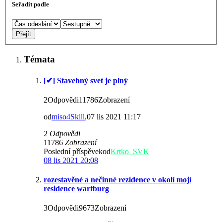
Seřadit podle
Témata
[✔] Stavebný svet je plný
2Odpovědi11786Zobrazení
od
miso4Skill
,07 lis 2021 11:17
2
Odpovědi
11786
Zobrazení
Poslední příspěvekod
Krtko_SVK
08 lis 2021 20:08
rozestavěné a nečinné rezidence v okolí mojí
residence wartburg
3Odpovědi9673Zobrazení