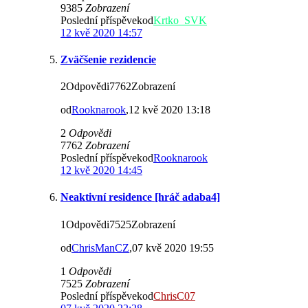
9385
Zobrazení
Poslední příspěvekod
Krtko_SVK
12 kvě 2020 14:57
Zväčšenie rezidencie
2Odpovědi7762Zobrazení
od
Rooknarook
,12 kvě 2020 13:18
2
Odpovědi
7762
Zobrazení
Poslední příspěvekod
Rooknarook
12 kvě 2020 14:45
Neaktivní residence [hráč adaba4]
1Odpovědi7525Zobrazení
od
ChrisManCZ
,07 kvě 2020 19:55
1
Odpovědi
7525
Zobrazení
Poslední příspěvekod
ChrisC07