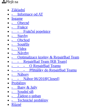
Přejít na
Základní
- Informace od AT
Ingame
- Obecné
- Frakce
- - Frakční popelnice
- Stavby
- Obchod
- Soutěže
- Videa
- Návrhy
- Optimalizace krajiny & RepairBad Team
- - RepairBad Team [RB Team]
- - - O RepairBad Teamu
- - - Přihlášky do RepairBad Teamu
- Nábory
- - Nábor 06/2018[Closed]
Problémy
- Bany & Jaily
- Soudní síň
- Žádost o unban
- Technické problémy
Různé