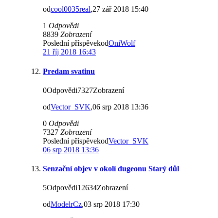
od
cool0035real
,27 zář 2018 15:40
1
Odpovědi
8839
Zobrazení
Poslední příspěvekod
OniWolf
21 říj 2018 16:43
Predam svatinu
0Odpovědi7327Zobrazení
od
Vector_SVK
,06 srp 2018 13:36
0
Odpovědi
7327
Zobrazení
Poslední příspěvekod
Vector_SVK
06 srp 2018 13:36
Senzační objev v okolí dugeonu Starý důl
5Odpovědi12634Zobrazení
od
ModelrCz
,03 srp 2018 17:30