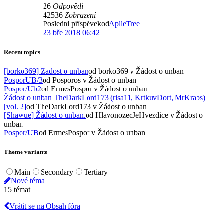
26
Odpovědi
42536
Zobrazení
Poslední příspěvekod
AplleTree
23 bře 2018 06:42
Recent topics
[borko369] Zadost o unban
od borko369
v Žádost o unban
PosporUB/3
od Posporos
v Žádost o unban
Pospor/Ub2
od ErmesPospor
v Žádost o unban
Žádost o unban TheDarkLord173 (risa11, KrtkuvDort, MrKrabs)
[vol. 2]
od TheDarkLord173
v Žádost o unban
[Shawue] Žádost o unban.
od HlavonozecJeHvezdice
v Žádost o
unban
Pospor/UB
od ErmesPospor
v Žádost o unban
Theme variants
Main
Secondary
Tertiary
Nové téma
15 témat
Vrátit se na Obsah fóra