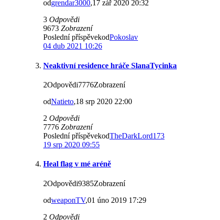
od
grendar3000
,17 zář 2020 20:32
3
Odpovědi
9673
Zobrazení
Poslední příspěvekod
Pokoslav
04 dub 2021 10:26
Neaktivní residence hráče SlanaTycinka
2Odpovědi7776Zobrazení
od
Natieto
,18 srp 2020 22:00
2
Odpovědi
7776
Zobrazení
Poslední příspěvekod
TheDarkLord173
19 srp 2020 09:55
Heal flag v mé aréně
2Odpovědi9385Zobrazení
od
weaponTV
,01 úno 2019 17:29
2
Odpovědi