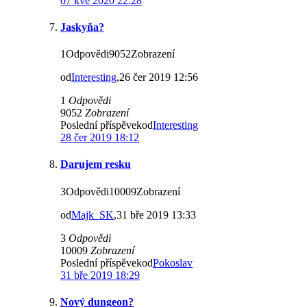
07 kvě 2020 22:28
Jaskyňa?
1Odpovědi9052Zobrazení
od
Interesting
,26 čer 2019 12:56
1
Odpovědi
9052
Zobrazení
Poslední příspěvekod
Interesting
28 čer 2019 18:12
Darujem resku
3Odpovědi10009Zobrazení
od
Majk_SK
,31 bře 2019 13:33
3
Odpovědi
10009
Zobrazení
Poslední příspěvekod
Pokoslav
31 bře 2019 18:29
Nový dungeon?