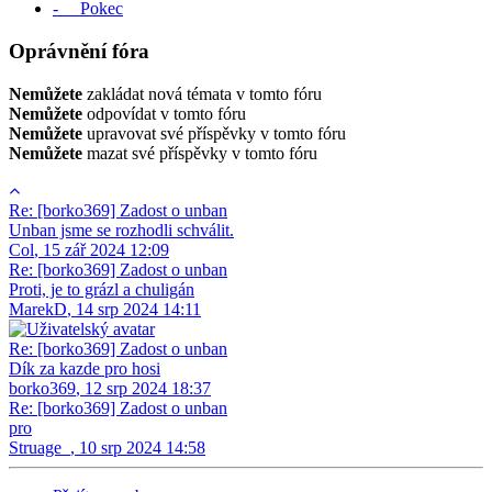
- Pokec
Oprávnění fóra
Nemůžete
zakládat nová témata v tomto fóru
Nemůžete
odpovídat v tomto fóru
Nemůžete
upravovat své příspěvky v tomto fóru
Nemůžete
mazat své příspěvky v tomto fóru
Re: [borko369] Zadost o unban
Unban jsme se rozhodli schválit.
Col
,
15 zář 2024 12:09
Re: [borko369] Zadost o unban
Proti, je to grázl a chuligán
MarekD
,
14 srp 2024 14:11
Re: [borko369] Zadost o unban
Dík za kazde pro hosi
borko369
,
12 srp 2024 18:37
Re: [borko369] Zadost o unban
pro
Struage_
,
10 srp 2024 14:58