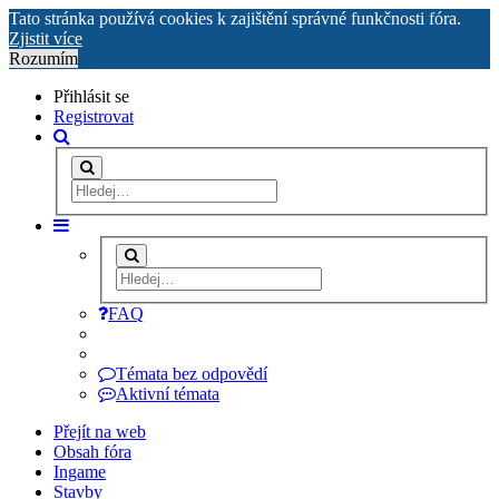
Tato stránka používá cookies k zajištění správné funkčnosti fóra.
Zjistit více
Rozumím
Přihlásit se
Registrovat
FAQ
Témata bez odpovědí
Aktivní témata
Přejít na web
Obsah fóra
Ingame
Stavby