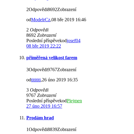
2Odpovědi8692Zobrazení
od
ModelrCz
,08 bře 2019 16:46
2
Odpovědi
8692
Zobrazení
Poslední příspěvekod
josef04
08 bře 2019 22:22
přiměřená velikost farem
3Odpovědi9767Zobrazení
od
titititi
,26 úno 2019 16:35
3
Odpovědi
9767
Zobrazení
Poslední příspěvekod
Plejmen
27 úno 2019 16:57
Prodám hrad
1Odpovědi8839Zobrazení