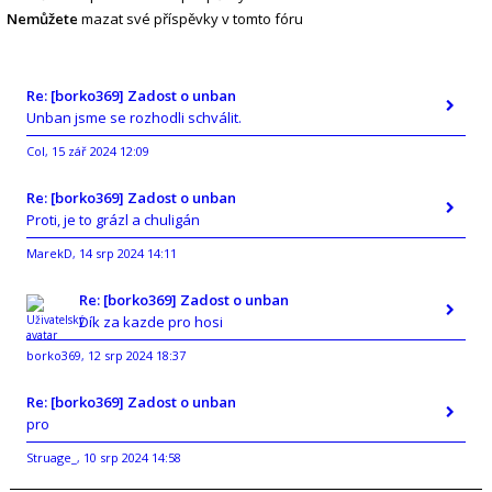
Nemůžete
mazat své příspěvky v tomto fóru
Re: [borko369] Zadost o unban
Unban jsme se rozhodli schválit.
Col
15 zář 2024 12:09
,
Re: [borko369] Zadost o unban
Proti, je to grázl a chuligán
MarekD
14 srp 2024 14:11
,
Re: [borko369] Zadost o unban
Dík za kazde pro hosi
borko369
12 srp 2024 18:37
,
Re: [borko369] Zadost o unban
pro
Struage_
10 srp 2024 14:58
,