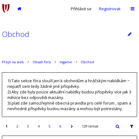
Přihlásit se
Registrovat
Obchod
Přejít na web
Obsah fóra
Ingame
Obchod
1) Tato sekce fóra slouží jen k obchodům a hráčským nabídkám ~
nepatří sem tedy žádné jiné příspěvky.
2) Aby zde byly pouze aktuální nabídky budou příspěvky více jak 3
měsíce bez odpovědi mazány.
3) platí zde samozřejmně obecná pravidla pro celé forum , spam a
nevhodné příspěvky budou mazány a mohou být potrestány.
1
2
3
4
5
6
129 témat