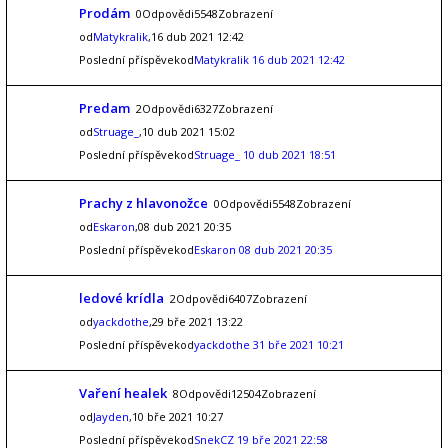
Prodám
0Odpovědi5548Zobrazení
od
Matykralik
,16 dub 2021 12:42
Poslední příspěvekod
Matykralik
16 dub 2021 12:42
Predam
2Odpovědi6327Zobrazení
od
Struage_
,10 dub 2021 15:02
Poslední příspěvekod
Struage_
10 dub 2021 18:51
Prachy z hlavonožce
0Odpovědi5548Zobrazení
od
Eskaron
,08 dub 2021 20:35
Poslední příspěvekod
Eskaron
08 dub 2021 20:35
ledové krídla
2Odpovědi6407Zobrazení
od
yackdothe
,29 bře 2021 13:22
Poslední příspěvekod
yackdothe
31 bře 2021 10:21
Vaření healek
8Odpovědi12504Zobrazení
od
Jayden
,10 bře 2021 10:27
Poslední příspěvekod
SnekCZ
19 bře 2021 22:58