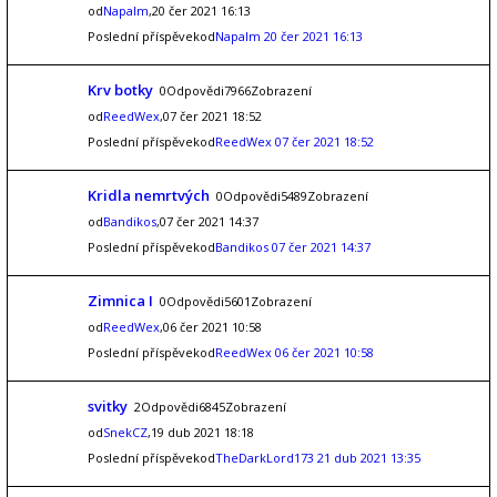
od
Napalm
,20 čer 2021 16:13
Poslední příspěvekod
Napalm
20 čer 2021 16:13
Krv botky
0Odpovědi7966Zobrazení
od
ReedWex
,07 čer 2021 18:52
Poslední příspěvekod
ReedWex
07 čer 2021 18:52
Kridla nemrtvých
0Odpovědi5489Zobrazení
od
Bandikos
,07 čer 2021 14:37
Poslední příspěvekod
Bandikos
07 čer 2021 14:37
Zimnica I
0Odpovědi5601Zobrazení
od
ReedWex
,06 čer 2021 10:58
Poslední příspěvekod
ReedWex
06 čer 2021 10:58
svitky
2Odpovědi6845Zobrazení
od
SnekCZ
,19 dub 2021 18:18
Poslední příspěvekod
TheDarkLord173
21 dub 2021 13:35