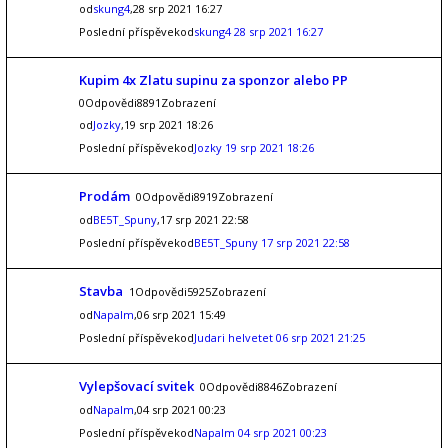
od
skung4
,28 srp 2021 16:27
Poslední příspěvekod
skung4
28 srp 2021 16:27
Kupim 4x Zlatu supinu za sponzor alebo PP
0Odpovědi8891Zobrazení
od
Jozky
,19 srp 2021 18:26
Poslední příspěvekod
Jozky
19 srp 2021 18:26
Prodám
0Odpovědi8919Zobrazení
od
BE5T_Spuny
,17 srp 2021 22:58
Poslední příspěvekod
BE5T_Spuny
17 srp 2021 22:58
Stavba
1Odpovědi5925Zobrazení
od
Napalm
,06 srp 2021 15:49
Poslední příspěvekod
Judari helvetet
06 srp 2021 21:25
Vylepšovací svitek
0Odpovědi8846Zobrazení
od
Napalm
,04 srp 2021 00:23
Poslední příspěvekod
Napalm
04 srp 2021 00:23