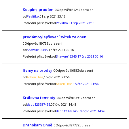
Koupím, prodám
0Odpovědi8724Zobrazení
od
Pavlitko
,01 srp 2021 23:13
Poslední příspěvekod
Pavlitko
01 srp 2021 23:13
prodám vylepšovací svitek za ohen
0Odpovědi8972Zobrazení
od
Shawue12345
,17 črc 2021 00:16
Poslední příspěvekod
Shawue12345
17 črc 2021 00:16
Itemy na prodej
0Odpovědi8688Zobrazení
od
ArkenThas
,15 črc 2021 21:56
Poslední příspěvekod
ArkenThas
15 črc 2021 21:56
Královna temnoty
0Odpovědi8393Zobrazení
od
dado123987456
,07 črc 2021 14:48
Poslední příspěvekod
dado123987456
07 črc 2021 14:48
Drahokam Ohně
0Odpovědi8777Zobrazení