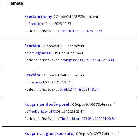
Témata
Prodám itemy
0Odpovědi11863Zobrazení
od
Fredrich
,19 led 2023 19:53
Poslední příspěvekod
Fredrich
19 led 2023 19:53
Prodám
0Odpovědi8765Zobrazení
od
Iamlegend3000
,19 úno 2022 16:41
Poslední příspěvekod
Iamlegend3000
19 úno 2022 16:41
Predám
2Odpovědi7248Zobrazení
od
Thanos91
,27 zář 2021 21:13
Poslední příspěvekod
SnekCZ
11 říj 2021 18:34
Koupím seidonův posel!
0Odpovědi9037Zobrazení
od
TheDarkLord173
,03 zář 2021 20:54
Poslední příspěvekod
TheDarkLord173
03 zář 2021 20:54
Koupím arigholskou zbroj
0Odpovědi8978Zobrazení