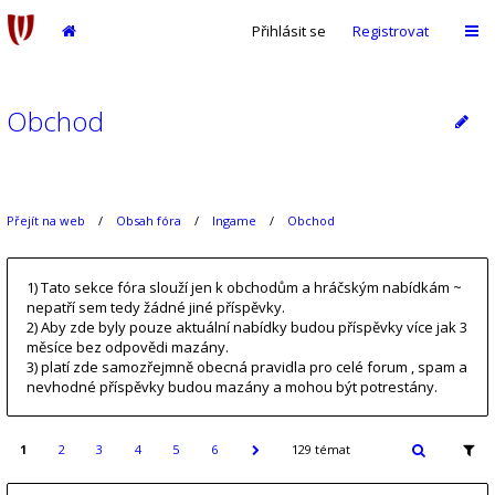
Přihlásit se
Registrovat
Obchod
Přejít na web
Obsah fóra
Ingame
Obchod
1) Tato sekce fóra slouží jen k obchodům a hráčským nabídkám ~
nepatří sem tedy žádné jiné příspěvky.
2) Aby zde byly pouze aktuální nabídky budou příspěvky více jak 3
měsíce bez odpovědi mazány.
3) platí zde samozřejmně obecná pravidla pro celé forum , spam a
nevhodné příspěvky budou mazány a mohou být potrestány.
1
2
3
4
5
6
129 témat