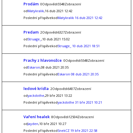
Prodám
0Odpovědi5548Zobrazení
od
Matykralik
,16 dub 2021 12:42
Poslední příspěvekod
Matykralik
16 dub 2021 12:42
Predam
2Odpovědi6327Zobrazení
od
Struage_
,10 dub 2021 15:02
Poslední příspěvekod
Struage_
10 dub 2021 18:51
Prachy z hlavonožce
0Odpovědi5548Zobrazení
od
Eskaron
,08 dub 2021 20:35
Poslední příspěvekod
Eskaron
08 dub 2021 20:35
ledové krídla
2Odpovědi6407Zobrazení
od
yackdothe
,29 bře 2021 13:22
Poslední příspěvekod
yackdothe
31 bře 2021 10:21
Vaření healek
8Odpovědi12504Zobrazení
od
Jayden
,10 bře 2021 10:27
Poslední příspěvekod
SnekCZ
19 bře 2021 22:58