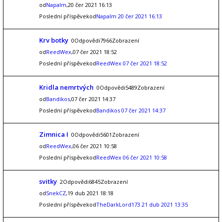
od
Napalm
,20 čer 2021 16:13
Poslední příspěvekod
Napalm
20 čer 2021 16:13
Krv botky
0Odpovědi7966Zobrazení
od
ReedWex
,07 čer 2021 18:52
Poslední příspěvekod
ReedWex
07 čer 2021 18:52
Kridla nemrtvých
0Odpovědi5489Zobrazení
od
Bandikos
,07 čer 2021 14:37
Poslední příspěvekod
Bandikos
07 čer 2021 14:37
Zimnica I
0Odpovědi5601Zobrazení
od
ReedWex
,06 čer 2021 10:58
Poslední příspěvekod
ReedWex
06 čer 2021 10:58
svitky
2Odpovědi6845Zobrazení
od
SnekCZ
,19 dub 2021 18:18
Poslední příspěvekod
TheDarkLord173
21 dub 2021 13:35