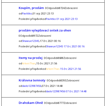
Koupím, prodám
0Odpovědi8724Zobrazení
od
Pavlitko
,01 srp 2021 23:13
Poslední příspěvekod
Pavlitko
01 srp 2021 23:13
prodám vylepšovací svitek za ohen
0Odpovědi8972Zobrazení
od
Shawue12345
,17 črc 2021 00:16
Poslední příspěvekod
Shawue12345
17 črc 2021 00:16
Itemy na prodej
0Odpovědi8688Zobrazení
od
ArkenThas
,15 črc 2021 21:56
Poslední příspěvekod
ArkenThas
15 črc 2021 21:56
Královna temnoty
0Odpovědi8393Zobrazení
od
dado123987456
,07 črc 2021 14:48
Poslední příspěvekod
dado123987456
07 črc 2021 14:48
Drahokam Ohně
0Odpovědi8777Zobrazení