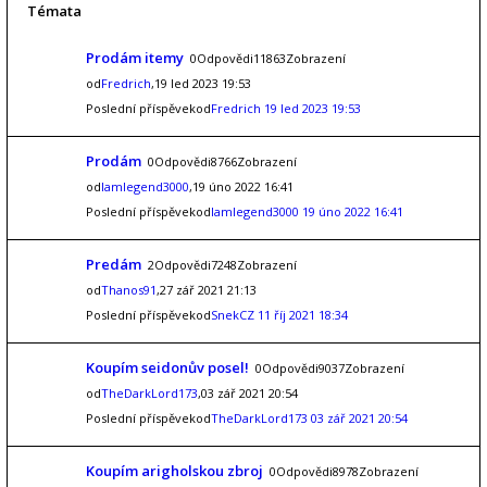
Témata
Prodám itemy
0Odpovědi11863Zobrazení
od
Fredrich
,19 led 2023 19:53
Poslední příspěvekod
Fredrich
19 led 2023 19:53
Prodám
0Odpovědi8766Zobrazení
od
Iamlegend3000
,19 úno 2022 16:41
Poslední příspěvekod
Iamlegend3000
19 úno 2022 16:41
Predám
2Odpovědi7248Zobrazení
od
Thanos91
,27 zář 2021 21:13
Poslední příspěvekod
SnekCZ
11 říj 2021 18:34
Koupím seidonův posel!
0Odpovědi9037Zobrazení
od
TheDarkLord173
,03 zář 2021 20:54
Poslední příspěvekod
TheDarkLord173
03 zář 2021 20:54
Koupím arigholskou zbroj
0Odpovědi8978Zobrazení