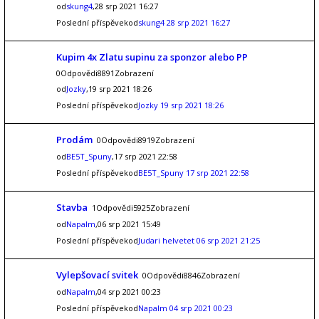
od
skung4
,28 srp 2021 16:27
Poslední příspěvekod
skung4
28 srp 2021 16:27
Kupim 4x Zlatu supinu za sponzor alebo PP
0Odpovědi8891Zobrazení
od
Jozky
,19 srp 2021 18:26
Poslední příspěvekod
Jozky
19 srp 2021 18:26
Prodám
0Odpovědi8919Zobrazení
od
BE5T_Spuny
,17 srp 2021 22:58
Poslední příspěvekod
BE5T_Spuny
17 srp 2021 22:58
Stavba
1Odpovědi5925Zobrazení
od
Napalm
,06 srp 2021 15:49
Poslední příspěvekod
Judari helvetet
06 srp 2021 21:25
Vylepšovací svitek
0Odpovědi8846Zobrazení
od
Napalm
,04 srp 2021 00:23
Poslední příspěvekod
Napalm
04 srp 2021 00:23