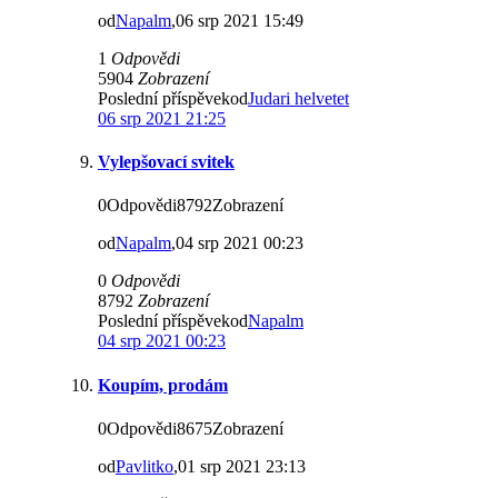
od
Napalm
,06 srp 2021 15:49
1
Odpovědi
5904
Zobrazení
Poslední příspěvekod
Judari helvetet
06 srp 2021 21:25
Vylepšovací svitek
0Odpovědi8792Zobrazení
od
Napalm
,04 srp 2021 00:23
0
Odpovědi
8792
Zobrazení
Poslední příspěvekod
Napalm
04 srp 2021 00:23
Koupím, prodám
0Odpovědi8675Zobrazení
od
Pavlitko
,01 srp 2021 23:13