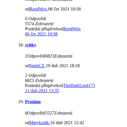
od
ReedWex
,06 čer 2021 10:58
0
Odpovědi
5574
Zobrazení
Poslední příspěvekod
ReedWex
06 čer 2021 10:58
svitky
2Odpovědi6823Zobrazení
od
SnekCZ
,19 dub 2021 18:18
2
Odpovědi
6823
Zobrazení
Poslední příspěvekod
TheDarkLord173
21 dub 2021 13:35
Prodám
0Odpovědi5527Zobrazení
od
Matykralik
,16 dub 2021 12:42