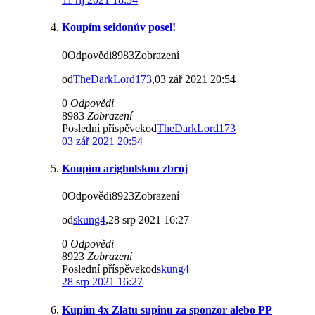
Koupím seidonův posel!
0Odpovědi8983Zobrazení
od
TheDarkLord173
,03 zář 2021 20:54
0
Odpovědi
8983
Zobrazení
Poslední příspěvekod
TheDarkLord173
03 zář 2021 20:54
Koupím arigholskou zbroj
0Odpovědi8923Zobrazení
od
skung4
,28 srp 2021 16:27
0
Odpovědi
8923
Zobrazení
Poslední příspěvekod
skung4
28 srp 2021 16:27
Kupim 4x Zlatu supinu za sponzor alebo PP