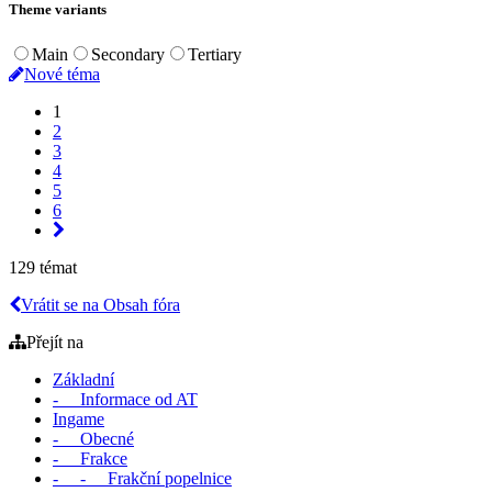
Theme variants
Main
Secondary
Tertiary
Nové téma
1
2
3
4
5
6
129 témat
Vrátit se na Obsah fóra
Přejít na
Základní
- Informace od AT
Ingame
- Obecné
- Frakce
- - Frakční popelnice