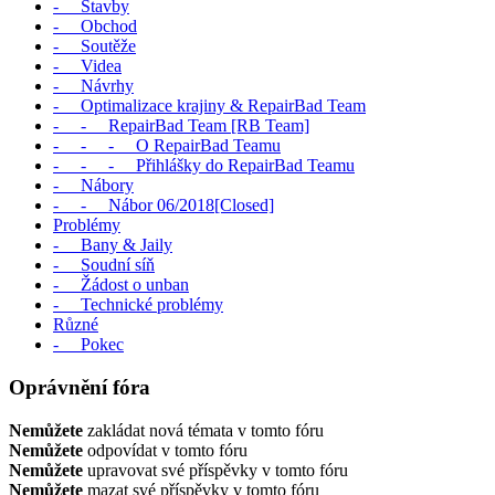
- Stavby
- Obchod
- Soutěže
- Videa
- Návrhy
- Optimalizace krajiny & RepairBad Team
- - RepairBad Team [RB Team]
- - - O RepairBad Teamu
- - - Přihlášky do RepairBad Teamu
- Nábory
- - Nábor 06/2018[Closed]
Problémy
- Bany & Jaily
- Soudní síň
- Žádost o unban
- Technické problémy
Různé
- Pokec
Oprávnění fóra
Nemůžete
zakládat nová témata v tomto fóru
Nemůžete
odpovídat v tomto fóru
Nemůžete
upravovat své příspěvky v tomto fóru
Nemůžete
mazat své příspěvky v tomto fóru