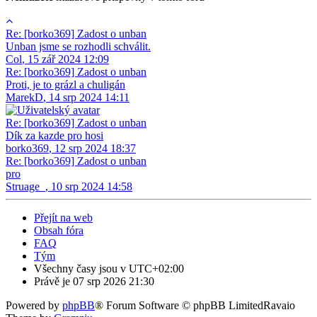
Re: [borko369] Zadost o unban
Unban jsme se rozhodli schválit.
Col
,
15 zář 2024 12:09
Re: [borko369] Zadost o unban
Proti, je to grázl a chuligán
MarekD
,
14 srp 2024 14:11
Re: [borko369] Zadost o unban
Dík za kazde pro hosi
borko369
,
12 srp 2024 18:37
Re: [borko369] Zadost o unban
pro
Struage_
,
10 srp 2024 14:58
Přejít na web
Obsah fóra
FAQ
Tým
Všechny časy jsou v
UTC+02:00
Právě je 07 srp 2026 21:30
Powered by
phpBB
® Forum Software © phpBB Limited
Ravaio