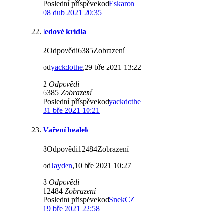
Poslední příspěvekod
Eskaron
08 dub 2021 20:35
ledové krídla
2Odpovědi6385Zobrazení
od
yackdothe
,29 bře 2021 13:22
2
Odpovědi
6385
Zobrazení
Poslední příspěvekod
yackdothe
31 bře 2021 10:21
Vaření healek
8Odpovědi12484Zobrazení
od
Jayden
,10 bře 2021 10:27
8
Odpovědi
12484
Zobrazení
Poslední příspěvekod
SnekCZ
19 bře 2021 22:58