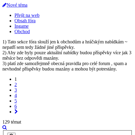
Nové téma
Přejít na web
Obsah fóra
Ingame
Obchod
1) Tato sekce fóra slouží jen k obchodům a hráčským nabídkám ~
nepatří sem tedy žádné jiné příspěvky.
2) Aby zde byly pouze aktuální nabídky budou příspěvky více jak 3
měsíce bez odpovědi mazány.
3) platí zde samozřejmně obecná pravidla pro celé forum , spam a
nevhodné příspěvky budou mazány a mohou být potrestány.
1
2
3
4
5
6
129 témat