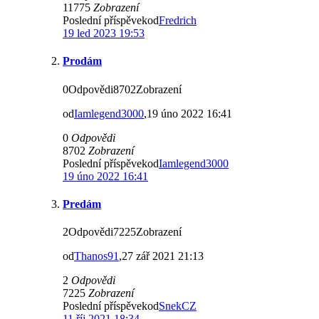
11775
Zobrazení
Poslední příspěvekod
Fredrich
19 led 2023 19:53
Prodám
0Odpovědi8702Zobrazení
od
Iamlegend3000
,19 úno 2022 16:41
0
Odpovědi
8702
Zobrazení
Poslední příspěvekod
Iamlegend3000
19 úno 2022 16:41
Predám
2Odpovědi7225Zobrazení
od
Thanos91
,27 zář 2021 21:13
2
Odpovědi
7225
Zobrazení
Poslední příspěvekod
SnekCZ
11 říj 2021 18:34