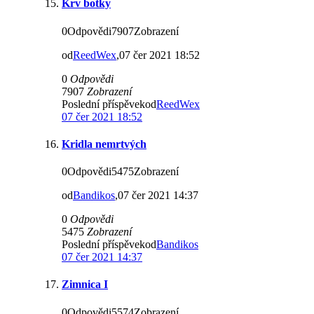
Krv botky
0Odpovědi7907Zobrazení
od
ReedWex
,07 čer 2021 18:52
0
Odpovědi
7907
Zobrazení
Poslední příspěvekod
ReedWex
07 čer 2021 18:52
Kridla nemrtvých
0Odpovědi5475Zobrazení
od
Bandikos
,07 čer 2021 14:37
0
Odpovědi
5475
Zobrazení
Poslední příspěvekod
Bandikos
07 čer 2021 14:37
Zimnica I
0Odpovědi5574Zobrazení