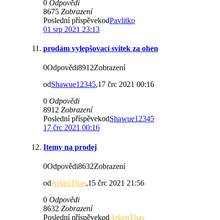
0
Odpovědi
8675
Zobrazení
Poslední příspěvekod
Pavlitko
01 srp 2021 23:13
prodám vylepšovací svitek za ohen
0Odpovědi8912Zobrazení
od
Shawue12345
,17 črc 2021 00:16
0
Odpovědi
8912
Zobrazení
Poslední příspěvekod
Shawue12345
17 črc 2021 00:16
Itemy na prodej
0Odpovědi8632Zobrazení
od
ArkenThas
,15 črc 2021 21:56
0
Odpovědi
8632
Zobrazení
Poslední příspěvekod
ArkenThas