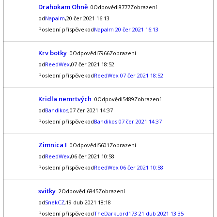
Drahokam Ohně
0Odpovědi8777Zobrazení
od
Napalm
,20 čer 2021 16:13
Poslední příspěvekod
Napalm
20 čer 2021 16:13
Krv botky
0Odpovědi7966Zobrazení
od
ReedWex
,07 čer 2021 18:52
Poslední příspěvekod
ReedWex
07 čer 2021 18:52
Kridla nemrtvých
0Odpovědi5489Zobrazení
od
Bandikos
,07 čer 2021 14:37
Poslední příspěvekod
Bandikos
07 čer 2021 14:37
Zimnica I
0Odpovědi5601Zobrazení
od
ReedWex
,06 čer 2021 10:58
Poslední příspěvekod
ReedWex
06 čer 2021 10:58
svitky
2Odpovědi6845Zobrazení
od
SnekCZ
,19 dub 2021 18:18
Poslední příspěvekod
TheDarkLord173
21 dub 2021 13:35