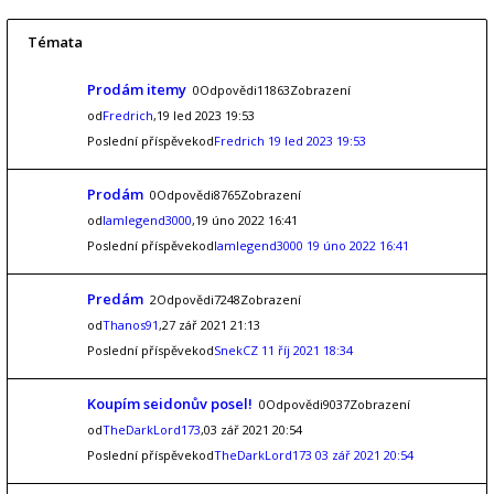
Témata
Prodám itemy
0Odpovědi11863Zobrazení
od
Fredrich
,19 led 2023 19:53
Poslední příspěvekod
Fredrich
19 led 2023 19:53
Prodám
0Odpovědi8765Zobrazení
od
Iamlegend3000
,19 úno 2022 16:41
Poslední příspěvekod
Iamlegend3000
19 úno 2022 16:41
Predám
2Odpovědi7248Zobrazení
od
Thanos91
,27 zář 2021 21:13
Poslední příspěvekod
SnekCZ
11 říj 2021 18:34
Koupím seidonův posel!
0Odpovědi9037Zobrazení
od
TheDarkLord173
,03 zář 2021 20:54
Poslední příspěvekod
TheDarkLord173
03 zář 2021 20:54