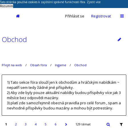
Tato stránka používá cookies k zajištění správné funkčnosti fóra.
Zjistit více
Rozumím
Přihlásit se
Registrovat
Obchod
Přejít na web
Obsah fóra
Ingame
Obchod
1) Tato sekce fóra slouží jen k obchodům a hráčským nabídkám ~
nepatří sem tedy žádné jiné příspěvky.
2) Aby zde byly pouze aktuální nabídky budou příspěvky více jak 3
měsíce bez odpovědi mazány.
3) platí zde samozřejmně obecná pravidla pro celé forum , spam a
nevhodné příspěvky budou mazány a mohou být potrestány.
1
2
3
4
5
6
129 témat