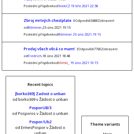
Poslední příspěvekod
SnekCZ
19 bře 2021 22:58
Zbroj mrtvých chestplate
0Odpovědi5688Zobrazení
od
Bitminer
,25 úno 2021 19:15
Poslední příspěvekod
Bitminer
25 úno 2021 19:15
Prodej všech věcá co mam!
3Odpovědi7760Zobrazení
od
Fredrich
,18 úno 2021 18:48
Poslední příspěvekod
Klimki_
19 úno 2021 10:15
Recent topics
[borko369] Zadost o unban
od borko369
v Žádost o unban
PosporUB/3
od Posporos
v Žádost o unban
Pospor/Ub2
Theme variants
od ErmesPospor
v Žádost o
unban
Main