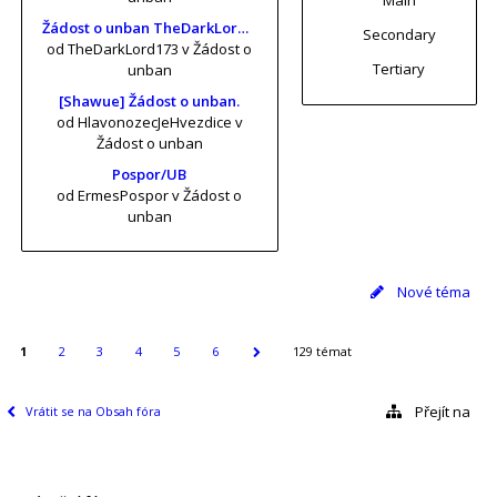
Žádost o unban TheDarkLord173 (risa11, KrtkuvDort, MrKrabs) [vol. 2]
Secondary
od TheDarkLord173
v Žádost o
Tertiary
unban
[Shawue] Žádost o unban.
od HlavonozecJeHvezdice
v
Žádost o unban
Pospor/UB
od ErmesPospor
v Žádost o
unban
Nové téma
1
2
3
4
5
6
129 témat
Přejít na
Vrátit se na Obsah fóra