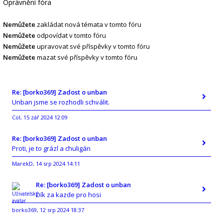
Oprávnění fóra
Nemůžete
zakládat nová témata v tomto fóru
Nemůžete
odpovídat v tomto fóru
Nemůžete
upravovat své příspěvky v tomto fóru
Nemůžete
mazat své příspěvky v tomto fóru
Re: [borko369] Zadost o unban
Unban jsme se rozhodli schválit.
Col
15 zář 2024 12:09
,
Re: [borko369] Zadost o unban
Proti, je to grázl a chuligán
MarekD
14 srp 2024 14:11
,
Re: [borko369] Zadost o unban
Dík za kazde pro hosi
borko369
12 srp 2024 18:37
,