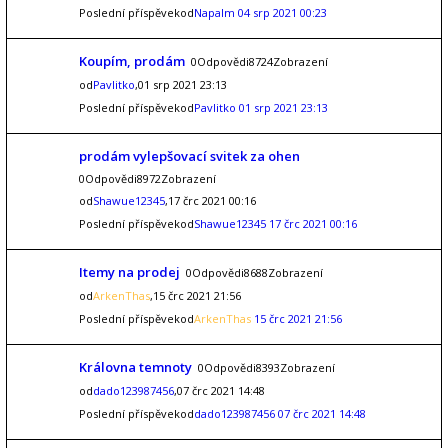
Poslední příspěvekod
Napalm
04 srp 2021 00:23
Koupím, prodám
0Odpovědi8724Zobrazení
od
Pavlitko
,01 srp 2021 23:13
Poslední příspěvekod
Pavlitko
01 srp 2021 23:13
prodám vylepšovací svitek za ohen
0Odpovědi8972Zobrazení
od
Shawue12345
,17 črc 2021 00:16
Poslední příspěvekod
Shawue12345
17 črc 2021 00:16
Itemy na prodej
0Odpovědi8688Zobrazení
od
ArkenThas
,15 črc 2021 21:56
Poslední příspěvekod
ArkenThas
15 črc 2021 21:56
Královna temnoty
0Odpovědi8393Zobrazení
od
dado123987456
,07 črc 2021 14:48
Poslední příspěvekod
dado123987456
07 črc 2021 14:48