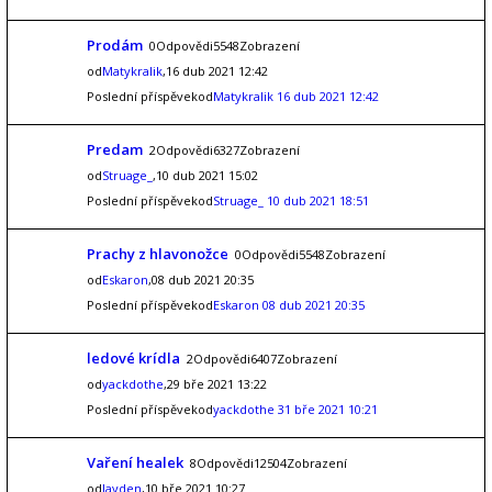
Prodám
0Odpovědi5548Zobrazení
od
Matykralik
,16 dub 2021 12:42
Poslední příspěvekod
Matykralik
16 dub 2021 12:42
Predam
2Odpovědi6327Zobrazení
od
Struage_
,10 dub 2021 15:02
Poslední příspěvekod
Struage_
10 dub 2021 18:51
Prachy z hlavonožce
0Odpovědi5548Zobrazení
od
Eskaron
,08 dub 2021 20:35
Poslední příspěvekod
Eskaron
08 dub 2021 20:35
ledové krídla
2Odpovědi6407Zobrazení
od
yackdothe
,29 bře 2021 13:22
Poslední příspěvekod
yackdothe
31 bře 2021 10:21
Vaření healek
8Odpovědi12504Zobrazení
od
Jayden
,10 bře 2021 10:27