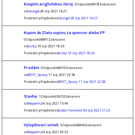
Koupím arigholskou zbroj
0Odpovědi8978Zobrazení
od
skung4
,28 srp 2021 16:27
Poslední příspěvekod
skung4
28 srp 2021 16:27
Kupim 4x Zlatu supinu za sponzor alebo PP
0Odpovědi8891Zobrazení
od
Jozky
,19 srp 2021 18:26
Poslední příspěvekod
Jozky
19 srp 2021 18:26
Prodám
0Odpovědi8919Zobrazení
od
BE5T_Spuny
,17 srp 2021 22:58
Poslední příspěvekod
BE5T_Spuny
17 srp 2021 22:58
Stavba
1Odpovědi5925Zobrazení
od
Napalm
,06 srp 2021 15:49
Poslední příspěvekod
Judari helvetet
06 srp 2021 21:25
Vylepšovací svitek
0Odpovědi8846Zobrazení
od
Napalm
,04 srp 2021 00:23