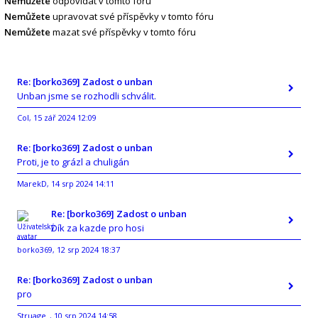
Nemůžete
odpovídat v tomto fóru
Nemůžete
upravovat své příspěvky v tomto fóru
Nemůžete
mazat své příspěvky v tomto fóru
Re: [borko369] Zadost o unban
Unban jsme se rozhodli schválit.
Col
15 zář 2024 12:09
,
Re: [borko369] Zadost o unban
Proti, je to grázl a chuligán
MarekD
14 srp 2024 14:11
,
Re: [borko369] Zadost o unban
Dík za kazde pro hosi
borko369
12 srp 2024 18:37
,
Re: [borko369] Zadost o unban
pro
Struage_
10 srp 2024 14:58
,