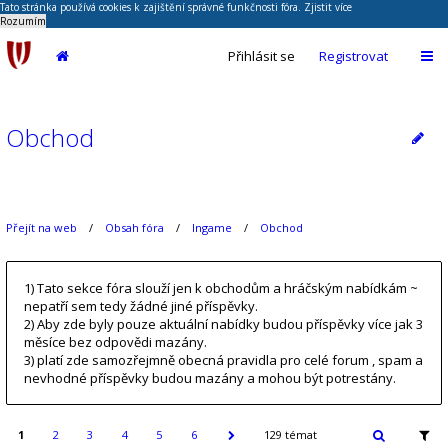
Tato stránka používá cookies k zajištění správné funkčnosti fóra.
Zjistit více
Rozumím
Přihlásit se
Registrovat
Obchod
Přejít na web
Obsah fóra
Ingame
Obchod
1) Tato sekce fóra slouží jen k obchodům a hráčským nabídkám ~
nepatří sem tedy žádné jiné příspěvky.
2) Aby zde byly pouze aktuální nabídky budou příspěvky více jak 3
měsíce bez odpovědi mazány.
3) platí zde samozřejmně obecná pravidla pro celé forum , spam a
nevhodné příspěvky budou mazány a mohou být potrestány.
1
2
3
4
5
6
129 témat