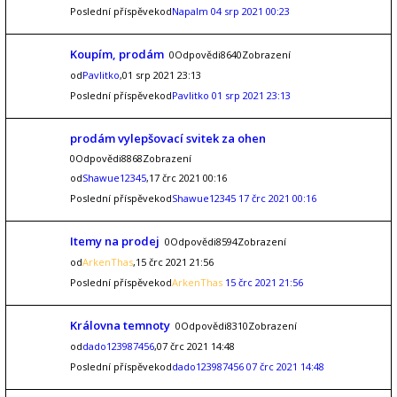
Poslední příspěvekod
Napalm
04 srp 2021 00:23
Koupím, prodám
0Odpovědi8640Zobrazení
od
Pavlitko
,01 srp 2021 23:13
Poslední příspěvekod
Pavlitko
01 srp 2021 23:13
prodám vylepšovací svitek za ohen
0Odpovědi8868Zobrazení
od
Shawue12345
,17 črc 2021 00:16
Poslední příspěvekod
Shawue12345
17 črc 2021 00:16
Itemy na prodej
0Odpovědi8594Zobrazení
od
ArkenThas
,15 črc 2021 21:56
Poslední příspěvekod
ArkenThas
15 črc 2021 21:56
Královna temnoty
0Odpovědi8310Zobrazení
od
dado123987456
,07 črc 2021 14:48
Poslední příspěvekod
dado123987456
07 črc 2021 14:48