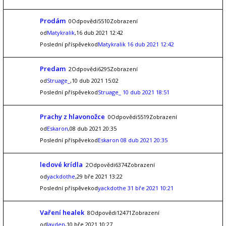
Prodám
0Odpovědi5510Zobrazení
od
Matykralik
,16 dub 2021 12:42
Poslední příspěvekod
Matykralik
16 dub 2021 12:42
Predam
2Odpovědi6295Zobrazení
od
Struage_
,10 dub 2021 15:02
Poslední příspěvekod
Struage_
10 dub 2021 18:51
Prachy z hlavonožce
0Odpovědi5519Zobrazení
od
Eskaron
,08 dub 2021 20:35
Poslední příspěvekod
Eskaron
08 dub 2021 20:35
ledové krídla
2Odpovědi6374Zobrazení
od
yackdothe
,29 bře 2021 13:22
Poslední příspěvekod
yackdothe
31 bře 2021 10:21
Vaření healek
8Odpovědi12471Zobrazení
od
Jayden
,10 bře 2021 10:27