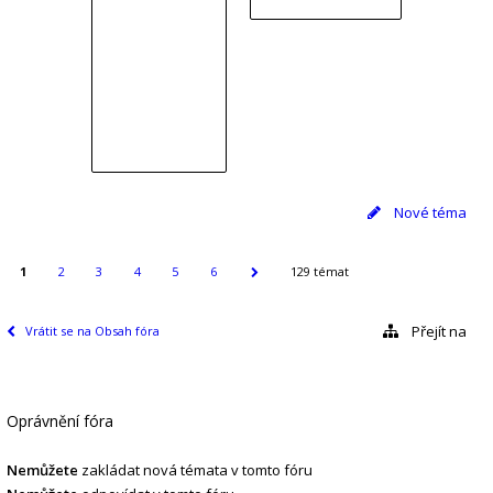
Nové téma
1
2
3
4
5
6
129 témat
Přejít na
Vrátit se na Obsah fóra
Oprávnění fóra
Nemůžete
zakládat nová témata v tomto fóru